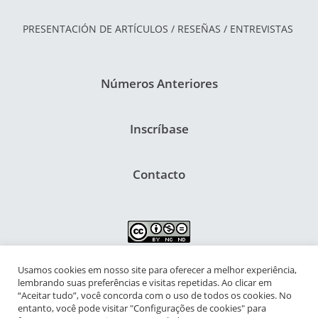
PRESENTACIÓN DE ARTÍCULOS / RESEÑAS / ENTREVISTAS
Números Anteriores
Inscríbase
Contacto
Usamos cookies em nosso site para oferecer a melhor experiência,
NIPIAC – Núcleo Interdisciplinar de Pesquisa para a Infância e
lembrando suas preferências e visitas repetidas. Ao clicar em
Adolescência Contemporâneas
“Aceitar tudo”, você concorda com o uso de todos os cookies. No
entanto, você pode visitar "Configurações de cookies" para
Universidade Federal do Rio de Janeiro - Campus da Praia Vermelha