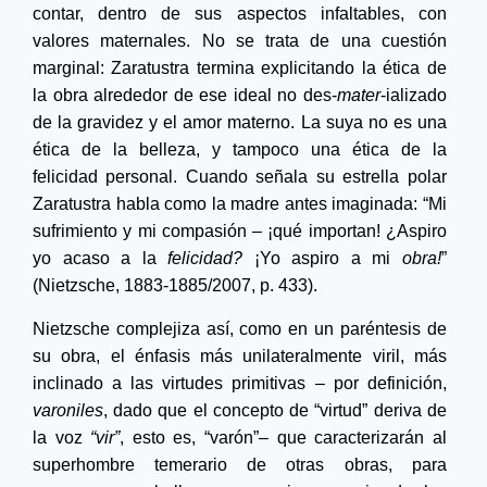
contar, dentro de sus aspectos infaltables, con
valores maternales. No se trata de una cuestión
marginal: Zaratustra termina explicitando la ética de
la obra alrededor de ese ideal no des-
mater
-ializado
de la gravidez y el amor materno. La suya no es una
ética de la belleza, y tampoco una ética de la
felicidad personal. Cuando señala su estrella polar
Zaratustra habla como la madre antes imaginada: “Mi
sufrimiento y mi compasión – ¡qué importan! ¿Aspiro
yo acaso a la
felicidad?
¡Yo aspiro a mi
obra!
”
(Nietzsche,
1883-1885/2007
, p. 433).
Nietzsche complejiza así, como en un paréntesis de
su obra, el énfasis más unilateralmente viril, más
inclinado a las virtudes primitivas – por definición,
varoniles
, dado que el concepto de “virtud” deriva de
la voz
“vir”
, esto es, “varón”– que caracterizarán al
superhombre temerario de otras obras, para