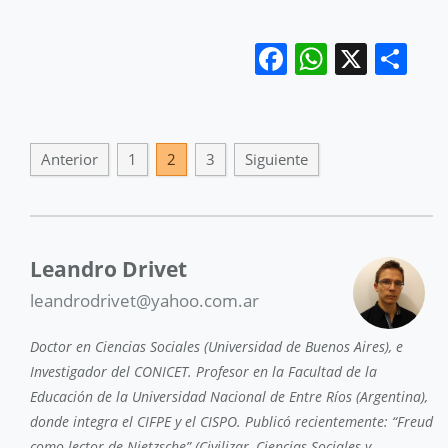
Facebook
WhatsA
X
Co
Anterior
1
2
3
Siguiente
Leandro Drivet
leandrodrivet@yahoo.com.ar
Doctor en Ciencias Sociales (Universidad de Buenos Aires), e
Investigador del CONICET. Profesor en la Facultad de la
Educación de la Universidad Nacional de Entre Ríos (Argentina),
donde integra el CIFPE y el CISPO. Publicó recientemente: “Freud
como lector de Nietzsche” (Civilizar, Ciencias Sociales y