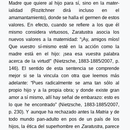
Madre que quiere al hijo para sí, sino en la
mater
-
ialidad (Rozitchner dirá incluso en el
amamantamiento), donde se halla el germen de estos
valores. En efecto, cuando se refiere a los que él
mismo considera virtuosos, Zaratustra asocia los
nuevos valores a la maternidad: “¡Ay, amigos míos!
Que
vuestro
sí-mismo esté en la acción como la
madre está en el hijo: ¡sea esa
vuestra
palabra
acerca de la virtud!” (Nietzsche,
1883-1885/2007, p.
146). El sentido de esta sentencia se comprende
mejor si se la vincula con otra que leemos más
adelante: “Pues radicalmente se ama tan sólo al
propio hijo y a la propia obra; y donde existe gran
amor a sí mismo, allí hay señal de embarazo: esto es
lo que he encontrado” (Nietzsche,
1883-1885/2007
,
p. 230). Y aunque ha rechazado antes la
Matria
y de
todo mundo
pan-adulto
en pos de un país de los
hijos, la ética del superhombre en
Zaratustra
, parece