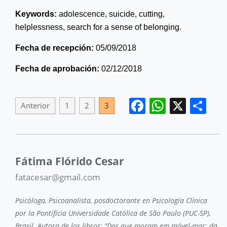
Keywords:
adolescence, suicide, cutting,
helplessness, search for a sense of belonging.
Fecha de recepción
:
05/09/2018
Fecha de
aprobación:
02/12/2018
Facebook
WhatsA
X
Co
Anterior
1
2
3
Fátima Flórido Cesar
fatacesar@gmail.com
Psicóloga, Psicoanalista, posdoctorante en Psicología Clínica
por la Pontifícia Universidade Católica de São Paulo (PUC-SP),
Brasil. Autora de los libros: "Dos que moram em móvel-mar: da