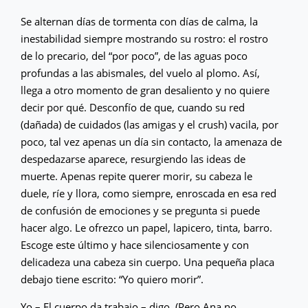
Se alternan días de tormenta con días de calma, la
inestabilidad siempre mostrando su rostro: el rostro
de lo precario, del “por poco”, de las aguas poco
profundas a las abismales, del vuelo al plomo. Así,
llega a otro momento de gran desaliento y no quiere
decir por qué. Desconfío de que, cuando su red
(dañada) de cuidados (las amigas y el crush) vacila, por
poco, tal vez apenas un día sin contacto, la amenaza de
despedazarse aparece, resurgiendo las ideas de
muerte. Apenas repite querer morir, su cabeza le
duele, ríe y llora, como siempre, enroscada en esa red
de confusión de emociones y se pregunta si puede
hacer algo. Le ofrezco un papel, lapicero, tinta, barro.
Escoge este último y hace silenciosamente y con
delicadeza una cabeza sin cuerpo. Una pequeña placa
debajo tiene escrito: “Yo quiero morir”.
Yo – El cuerpo da trabajo – digo. (Pero Ana no