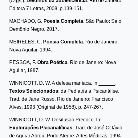
(Orgs.).
Destinos da adolescência
. Rio de Janeiro:
Editora 7 Letras, 2008. p.139-151.
MACHADO, G.
Poesia Completa
. São Paulo: Selo
Demônio Negro, 2017.
MEIRELES, C.
Poesia Completa
. Rio de Janeiro:
Nova Aguilar, 1994.
PESSOA, F.
Obra Poética
. Rio de Janeiro: Nova
Aguilar, 1987.
WINNICOTT, D. W. A defesa maníaca. In:______.
Textos Selecionados
: da Pediatria à Psicanálise.
Trad. de Jane Russo. Rio de Janeiro: Francisco
Alves, 1993 (Original de 1958). p. 247-267.
WINNICOTT, D. W. Desilusão Precoce. In:______.
Explorações Psicanalíticas
. Trad. de
José Octávio
de Aguiar Abreu.
Porto Alegre: Artes Médicas, 1994