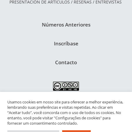
PRESENTACIÓN DE ARTÍCULOS / RESEÑAS / ENTREVISTAS
Números Anteriores
Inscríbase
Contacto
Usamos cookies em nosso site para oferecer a melhor experiência,
NIPIAC – Núcleo Interdisciplinar de Pesquisa para a Infância e
lembrando suas preferências e visitas repetidas. Ao clicar em
Adolescência Contemporâneas
“Aceitar tudo”, você concorda com o uso de todos os cookies. No
entanto, você pode visitar "Configurações de cookies" para
Universidade Federal do Rio de Janeiro - Campus da Praia Vermelha
fornecer um consentimento controlado.
Av. Pasteur, 250 – Urca, Prédio da Decania do CFCH