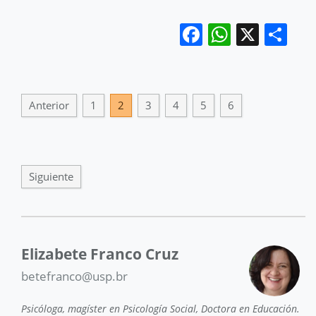
Facebook
WhatsA
X
Co
Anterior
1
2
3
4
5
6
Siguiente
Elizabete Franco Cruz
betefranco@usp.br
Psicóloga, magíster en Psicología Social, Doctora en Educación.