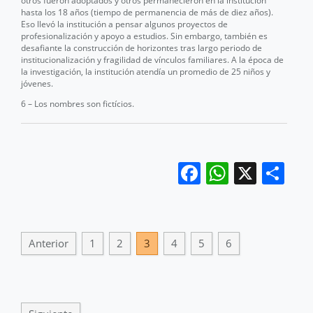
otros fueron adoptados y otros permanecieron en la institución
hasta los 18 años (tiempo de permanencia de más de diez años).
Eso llevó la institución a pensar algunos proyectos de
profesionalización y apoyo a estudios. Sin embargo, también es
desafiante la construcción de horizontes tras largo periodo de
institucionalización y fragilidad de vínculos familiares. A la época de
la investigación, la institución atendía un promedio de 25 niños y
jóvenes.
6 – Los nombres son fictícios.
Facebook
WhatsA
X
Co
Anterior
1
2
3
4
5
6