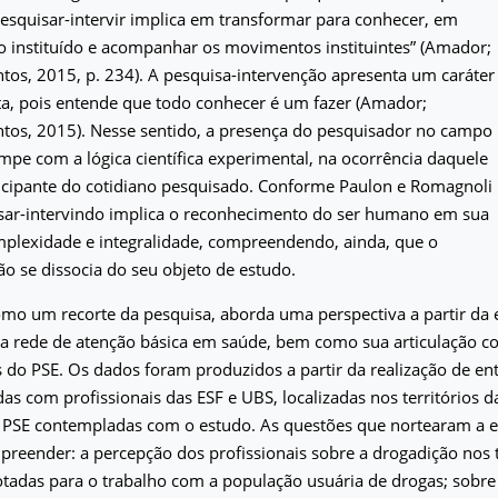
esquisar-intervir implica em transformar para conhecer, em
 o instituído e acompanhar os movimentos instituintes” (Amador;
ntos, 2015, p. 234). A pesquisa-intervenção apresenta um caráter
ta, pois entende que todo conhecer é um fazer (Amador;
ntos, 2015). Nesse sentido, a presença do pesquisador no campo
pe com a lógica científica experimental, na ocorrência daquele
icipante do cotidiano pesquisado. Conforme Paulon e Romagnoli
isar-intervindo implica o reconhecimento do ser humano em sua
mplexidade e integralidade, compreendendo, ainda, que o
o se dissocia do seu objeto de estudo.
como um recorte da pesquisa, aborda uma perspectiva a partir da 
 da rede de atenção básica em saúde, bem como sua articulação 
s do PSE. Os dados foram produzidos a partir da realização de ent
as com profissionais das ESF e UBS, localizadas nos territórios d
o PSE contempladas com o estudo. As questões que nortearam a e
eender: a percepção dos profissionais sobre a drogadição nos te
otadas para o trabalho com a população usuária de drogas; sobre