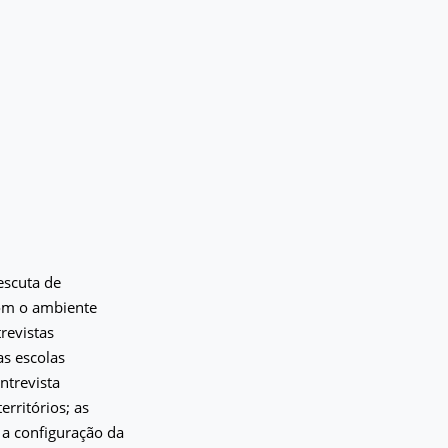
escuta de
com o ambiente
revistas
as escolas
ntrevista
rritórios; as
 a configuração da