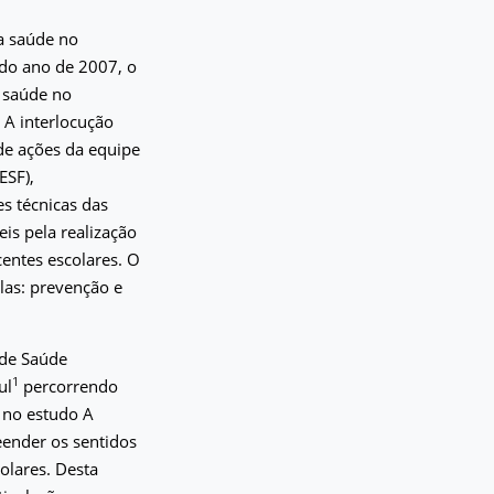
a saúde no
, do ano de 2007, o
 saúde no
 A interlocução
 de ações da equipe
ESF),
es técnicas das
is pela realização
entes escolares. O
elas: prevenção e
 de Saúde
1
ul
percorrendo
a no estudo A
eender os sentidos
olares. Desta