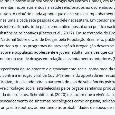
eio do Relatório Mundial Sobre Drogas das Nações Unidas, em to
resentam acometimentos na saúde relacionados ao uso e abuso d
Contudo, o relatório ainda aponta que o acesso e acompanhamen
nas uma a cada sete pessoas que dele necessitam. Em consonânc
s internacionais, todo país democrático possui uma política nacio
stâncias psicoativas (Bastos et al., 2017). Em se tratando do Brasi
Nacional Sobre o Uso de Drogas pela População Brasileira, publ
idenciado que os programas de prevenção à drogadição devem se
 sobre a população adolescente e jovem adulta, uma vez que co
nto do uso de drogas em relação a levantamentos anteriores (Ba
experiência de isolamento e distanciamento social como medida 
o contra a infecção viral da Covid-19 tem sido apontada em est
ificativo, sinalizando para o aumento do uso de substâncias psico
 livre circulação social estabelecidas pelos órgãos sanitários pro
vida dos sujeitos. Schmidt et al. (2020) destacam que a vivência
sencadeamento de sintomas psicológicos como angústia, solidão, 
rança entre outros, aumentando as probabilidades de abuso de s