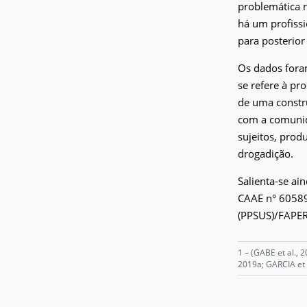
problemática n
há um profissi
para posterior 
Os dados foram
se refere à pr
de uma constr
com a comunida
sujeitos, pro
drogadição.
Salienta-se ai
CAAE n° 60589
(PPSUS)/FAPE
1 – (GABE et al.,
2019a; GARCIA et a