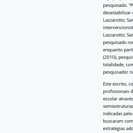
pesquisado. “P
desestabilizar
Lazzarotto; Sa
intervencionis
Lazzarotto; Sa
pesquisado rom
enquanto part
(2010), pesqu
totalidade, co
pesquisador nã
Este escrito, 
profissionais
escolar atravé
semiestruturad
indicadas pel
buscaram compr
estratégias ad