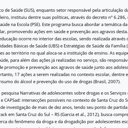
o de Saúde (SUS), enquanto setor responsável pela articulação d
ileiro, instituiu dentre suas políticas, através do decreto n° 6.286
aúde na Escola (PSE). Este programa busca abordar a temática da
lar, promovendo ações em saúde e prevenção aos agravos desta.
educação ocorre no interior das escolas, sendo realizada através
idades Básicas de Saúde (UBS) e Estratégias de Saúde da Família (
s ao território no qual aloca-se a instituição de ensino. As equip
úde, para além das ações já realizadas no serviço, são responsáve
de promoção e prevenção aos agravos de saúde junto aos adolesc
portanto, 17 ações a serem realizadas no contexto escolar, dentre 
sumo do álcool e prevenção do uso de drogas (Brasil, 2007).
pesquisa Narrativas de adolescentes sobre drogas e os Serviços
e CAPSad: intersecções possíveis no contexto de Santa Cruz do S
 de investigação de mais de dez anos, tendo seu ponto de partid
rack em Santa Cruz do Sul – RS (Garcia et al., 2012), busca compr
erca do fenômeno da droga e da drogadição por adolescentes esc