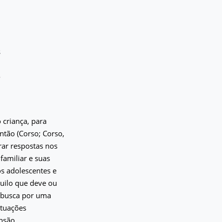
s
o
 criança, para
ntão (Corso; Corso,
ar respostas nos
familiar e suas
os adolescentes e
quilo que deve ou
a busca por uma
ituações
nsão.