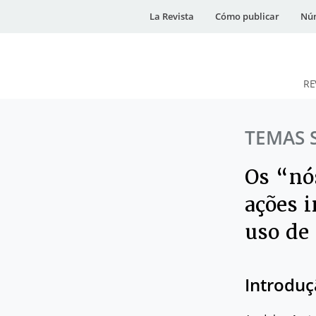
La Revista
Cómo publicar
Núm
RE
DESidades
TEMAS 
Os “nó
ações i
uso de
Introdu