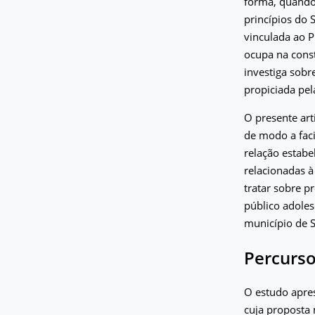
forma, quando 
princípios do 
vinculada ao P
ocupa na const
investiga sob
propiciada pel
O presente art
de modo a faci
relação estabe
relacionadas à
tratar sobre 
público adoles
município de S
Percurso
O estudo apre
cuja proposta 