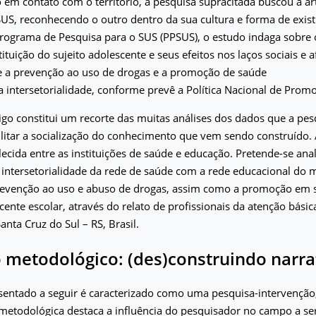
em contato com o território, a pesquisa supracitada buscou a ar
SUS, reconhecendo o outro dentro da sua cultura e forma de exist
rograma de Pesquisa para o SUS (PPSUS), o estudo indaga sobre 
ituição do sujeito adolescente e seus efeitos nos laços sociais e
re a prevenção ao uso de drogas e a promoção de saúde
a intersetorialidade, conforme prevê a Política Nacional de Prom
igo constitui um recorte das muitas análises dos dados que a pesq
litar a socialização do conhecimento que vem sendo construído. 
lecida entre as instituições de saúde e educação. Pretende-se ana
 intersetorialidade da rede de saúde com a rede educacional do m
prevenção ao uso e abuso de drogas, assim como a promoção em
cente escolar, através do relato de profissionais da atenção bási
anta Cruz do Sul – RS, Brasil.
 metodológico: (des)construindo narra
sentado a seguir é caracterizado como uma pesquisa-intervenção
metodológica destaca a influência do pesquisador no campo a se