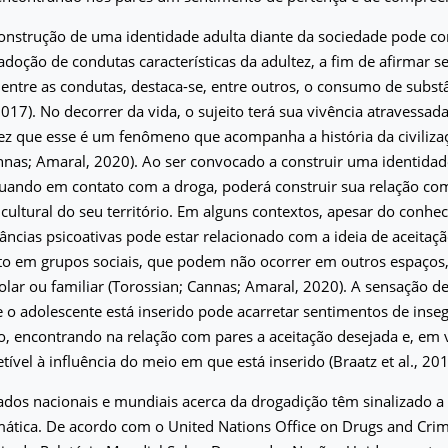
onstrução de uma identidade adulta diante da sociedade pode co
adoção de condutas características da adultez, a fim de afirmar s
entre as condutas, destaca-se, entre outros, o consumo de substâ
 2017). No decorrer da vida, o sujeito terá sua vivência atravessad
ez que esse é um fenômeno que acompanha a história da civiliz
nnas; Amaral, 2020). Ao ser convocado a construir uma identidade
uando em contato com a droga, poderá construir sua relação com 
cultural do seu território. Em alguns contextos, apesar do conhe
âncias psicoativas pode estar relacionado com a ideia de aceitaçã
o em grupos sociais, que podem não ocorrer em outros espaços
lar ou familiar (Torossian; Cannas; Amaral, 2020). A sensação d
o adolescente está inserido pode acarretar sentimentos de inse
 encontrando na relação com pares a aceitação desejada e, em v
tível à influência do meio em que está inserido (Braatz et al., 201
dos nacionais e mundiais acerca da drogadição têm sinalizado a
emática. De acordo com o United Nations Office on Drugs and Cr