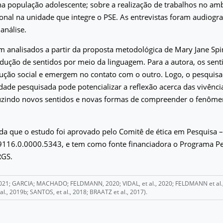
a população adolescente; sobre a realização de trabalhos no amb
onal na unidade que integre o PSE. As entrevistas foram audiogra
análise.
 analisados a partir da proposta metodológica de Mary Jane Spi
odução de sentidos por meio da linguagem. Para a autora, os sent
ução social e emergem no contato com o outro. Logo, o pesquis
de pesquisada pode potencializar a reflexão acerca das vivência
duzindo novos sentidos e novas formas de compreender o fenôme
nda que o estudo foi aprovado pelo Comitê de ética em Pesquisa 
116.0.0000.5343, e tem como fonte financiadora o Programa Pe
RGS.
 2021; GARCIA; MACHADO; FELDMANN, 2020; VIDAL, et al., 2020; FELDMANN et al., 
l., 2019b; SANTOS, et al., 2018; BRAATZ et al., 2017).