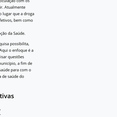
ticulação com os
ir. Atualmente
o lugar que a droga
 afetivos, bem como
oção da Saúde.
uisa possibilita,
Aqui o enfoque é a
lisar questões
unicípio, a fim de
 saúde para com o
ca de saúde do
tivas
,
r