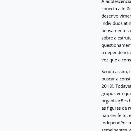
A adolescênci
conecta a infâ
desenvolvimen
indivíduos ati
pensamentos qu
sobre a estrut
questionament
a dependência
vez que a cons
Sendo assim, i
buscar a const
2018). Todavi
grupos em que 
organizações h
as figuras de 
não ser feito,
independência
semelhantes, 