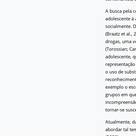
A busca pela c
adolescente à 
socialmente. D
(Braatz et al.,
drogas, uma v
(Torossian; Ca
adolescente, q
representação 
o uso de subst
reconheciment
exemplo o esco
grupos em que 
incompreensão,
tornar-se susce
Atualmente, da
abordar tal t