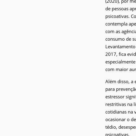
(2020), por m
de pessoas ap
psicoativas. 
contempla ape
com as agência
consumo de sub
Levantamento 
2017, fica ev
especialmente
com maior aume
Além disso, a 
para prevençã
estressor sign
restritivas na
cotidianas na 
ocasionar o de
tédio, desespe
psicoativas.