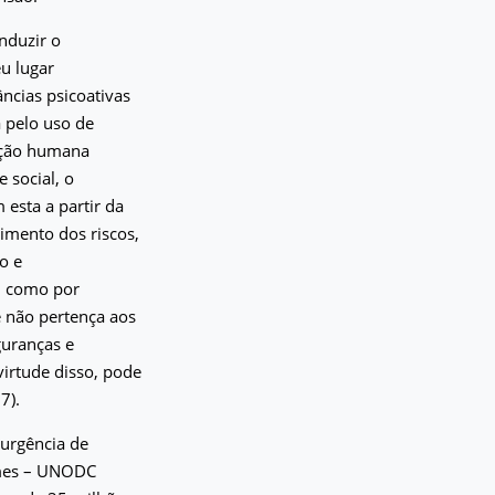
nduzir o
eu lugar
ncias psicoativas
a pelo uso de
ação humana
 social, o
esta a partir da
cimento dos riscos,
o e
, como por
e não pertença aos
guranças e
irtude disso, pode
7).
 urgência de
imes – UNODC