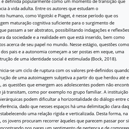
a é definida popularmente como um momento de transição que
ncia à vida adulta. Entre os autores que estudam o
to humano, como Vigotski e Piaget, é nesse período que os
ngem maturação cognitiva suficiente para o surgimento de
e passam a ser abstratos, possibilitando indagações e reflexõe
ura da sociedade e a realidade em que está inserido, bem como
os acerca de seu papel no mundo. Nesse estágio, questões com
 dos pais e a autonomia começam a ser postas em xeque, uma
trução de uma identidade social é estimulada (Bock, 2018).
nicia-se um ciclo de ruptura com os valores pré-definidos quando
rução de uma autoimagem subjetiva a partir do que herdou até e
a, as questões que emergem aos adolescentes podem não encontr
já transitam, como por exemplo no grupo familiar. A instituição 
ierárquicas podem dificultar a horizontalidade do diálogo entre 
referência, dado que nesses espaços há uma delimitação clara da
 estabelecendo uma relação rígida e verticalizada. Desta forma, n
, os jovens procuram recorrer àqueles que parecem passar por s
encontrando nos pares um sentimento de pertença e de compree