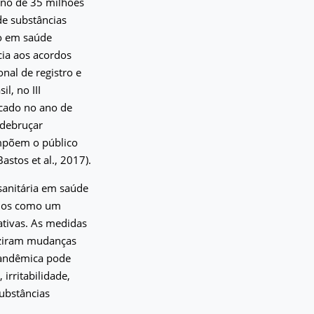
rno de 35 milhões
e substâncias
to em saúde
ia aos acordos
nal de registro e
l, no III
icado no ano de
 debruçar
mpõem o público
stos et al., 2017).
sanitária em saúde
udos como um
ativas. As medidas
duziram mudanças
 pandêmica pode
irritabilidade,
ubstâncias