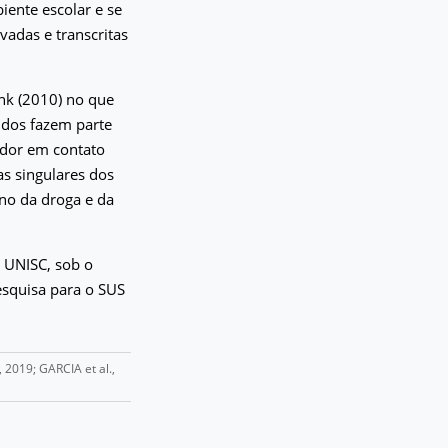
iente escolar e se
vadas e transcritas
nk (2010) no que
idos fazem parte
ador em contato
s singulares dos
no da droga e da
– UNISC, sob o
squisa para o SUS
2019; GARCIA et al.,