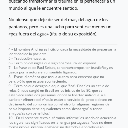
buscando transformar el trauma en el pertenecer a un
mundo al que le encuentre sentido.
No pienso que deje de ser del mar, del agua de los
pantanos, pero es una lucha para sentirse menos un
«pez fuera del agua» (título de su exposición).
4 – El nombre Andréa es fictício, dada la necesidade de preservar la
identidad de la paciente.
5 – Traducción nuestra.
6 – Término del inglés que significa ‘basura’ en español.
7 – La frase es de Raul Seixas, cantante/compositor brasileño y es
usada por la autora en un sentido figurado.
8 – Frase idiomática que usa la autora para expresar que no
percibió lo que estaba aconteciendo.
9 – Término que designa a aquel que ‘fica’. ‘Ficar’ es un estilo de
relación que surgió en Brasil en los inicios de los 80, que se
establece entre dos personas, donde la libertad individual y el
carácter efímero del vínculo están al servicio del propio deseo en
detrimento del compromiso con el otro. En algunas regiones de
habla hispana tiene equivalentes como ‘descargar’ o ‘tener
amigos/as con beneficios’.
10 – En el presente texto el término ‘informe’ es usado de acuerdo a
los siguientes significados en la lengua portuguesa: “que no tiene
forma propia, precisa, acabada; no del todo elaborado;vago,