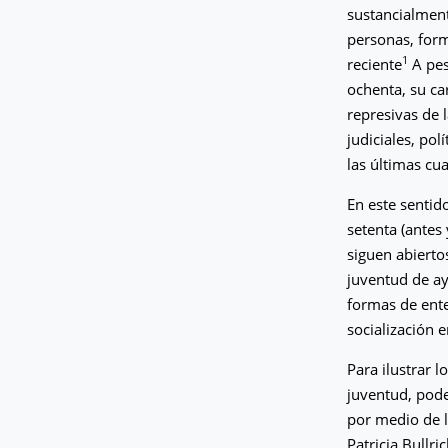
sustancialment
personas, form
1
reciente
A pes
ochenta, su car
represivas de l
judiciales, pol
las últimas cu
En este sentido
setenta (antes
siguen abiertos
juventud de ay
formas de ente
socialización 
Para ilustrar 
juventud, pode
por medio de l
Patricia Bullri