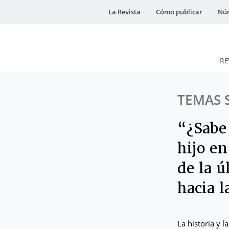
La Revista
Cómo publicar
Núm
RE
DESidades
TEMAS 
“¿Sabe
hijo e
de la ú
hacia l
La historia y 