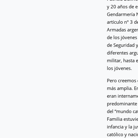
y 20 años de 
Gendarmería Na
artículo nº 3 
Armadas argent
de los jóvenes
de Seguridad y
diferentes arg
militar, hasta
los jóvenes.
Pero creemos q
más amplia. En
eran intername
predominante 
del “mundo cat
Familia estuvie
infancia y la 
católico y naci