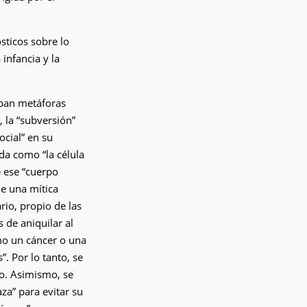
sticos sobre lo
 infancia y la
zaban metáforas
, la “subversión”
cial” en su
da como “la célula
 ese “cuerpo
de una mítica
rio, propio de las
 de aniquilar al
mo un cáncer o una
”. Por lo tanto, se
mo. Asimismo, se
aza” para evitar su