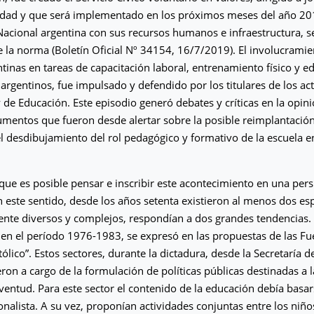
edad y que será implementado en los próximos meses del año 20
cional argentina con sus recursos humanos e infraestructura, se
de la norma (Boletín Oficial Nº 34154, 16/7/2019). El involucramie
inas en tareas de capacitación laboral, entrenamiento físico y e
 argentinos, fue impulsado y defendido por los titulares de los ac
 de Educación. Este episodio generó debates y críticas en la opin
umentos que fueron desde alertar sobre la posible reimplantación
 el desdibujamiento del rol pedagógico y formativo de la escuela en
ue es posible pensar e inscribir este acontecimiento en una persp
 este sentido, desde los años setenta existieron al menos dos e
nte diversos y complejos, respondían a dos grandes tendencias. 
en el período 1976-1983, se expresó en las propuestas de las F
ólico”. Estos sectores, durante la dictadura, desde la Secretaría d
ron a cargo de la formulación de políticas públicas destinadas a la
juventud. Para este sector el contenido de la educación debía basa
onalista. A su vez, proponían actividades conjuntas entre los niños