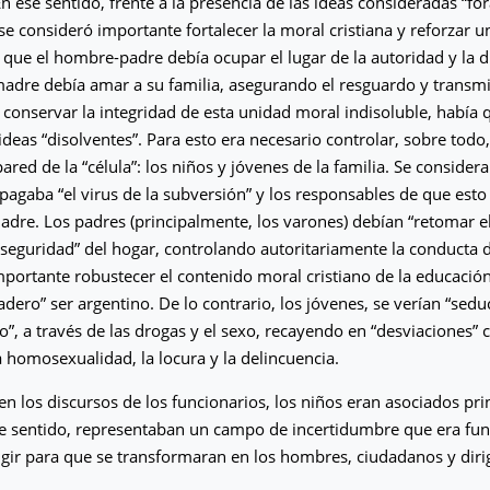
n ese sentido, frente a la presencia de las ideas consideradas “fo
 se consideró importante fortalecer la moral cristiana y reforzar u
la que el hombre-padre debía ocupar el lugar de la autoridad y la d
adre debía amar a su familia, asegurando el resguardo y transmi
a conservar la integridad de esta unidad moral indisoluble, había q
ideas “disolventes”. Para esto era necesario controlar, sobre todo,
pared de la “célula”: los niños y jóvenes de la familia. Se consid
opagaba “el virus de la subversión” y los responsables de que esto
madre. Los padres (principalmente, los varones) debían “retomar 
 “seguridad” del hogar, controlando autoritariamente la conducta d
portante robustecer el contenido moral cristiano de la educació
dadero” ser argentino. De lo contrario, los jóvenes, se verían “se
o”, a través de las drogas y el sexo, recayendo en “desviaciones” 
la homosexualidad, la locura y la delincuencia.
 en los discursos de los funcionarios, los niños eran asociados pr
ese sentido, representaban un campo de incertidumbre que era fu
rigir para que se transformaran en los hombres, ciudadanos y dir