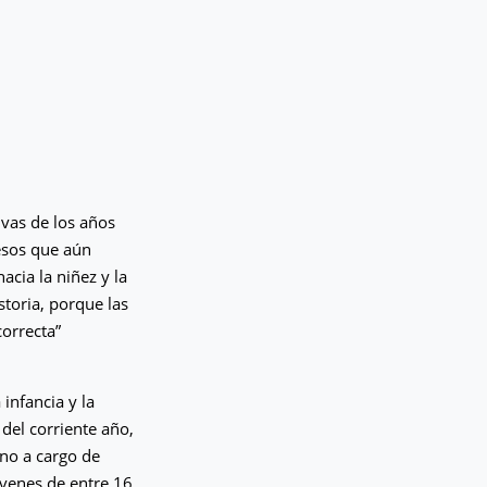
ivas de los años
cesos que aún
hacia la niñez y la
toria, porque las
correcta”
infancia y la
del corriente año,
ino a cargo de
jóvenes de entre 16