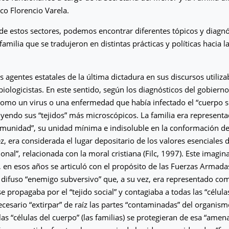
co Florencio Varela.
 de estos sectores, podemos encontrar diferentes tópicos y diagnó
familia que se tradujeron en distintas prácticas y políticas hacia la
os agentes estatales de la última dictadura en sus discursos utili
biologicistas. En este sentido, según los diagnósticos del gobierno
como un virus o una enfermedad que había infectado el “cuerpo so
uyendo sus “tejidos” más microscópicos. La familia era representa
omunidad”, su unidad mínima e indisoluble en la conformación de
ez, era considerada el lugar depositario de los valores esenciales 
onal”, relacionada con la moral cristiana (Filc, 1997). Este imagina
s, en esos años se articuló con el propósito de las Fuerzas Armadas
difuso “enemigo subversivo” que, a su vez, era representado co
e propagaba por el “tejido social” y contagiaba a todas las “células
cesario “extirpar” de raíz las partes “contaminadas” del organis
as “células del cuerpo” (las familias) se protegieran de esa “amen