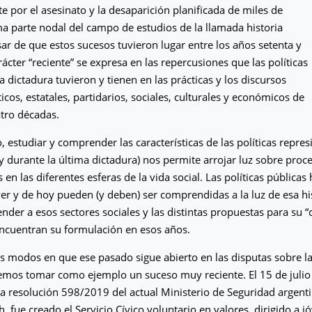
e por el asesinato y la desaparición planificada de miles de
a parte nodal del campo de estudios de la llamada historia
ar de que estos sucesos tuvieron lugar entre los años setenta y
ácter “reciente” se expresa en las repercusiones que las políticas
a dictadura tuvieron y tienen en las prácticas y los discursos
íticos, estatales, partidarios, sociales, culturales y económicos de
atro décadas.
, estudiar y comprender las características de las políticas repres
 y durante la última dictadura) nos permite arrojar luz sobre pro
 en las diferentes esferas de la vida social. Las políticas públicas 
er y de hoy pueden (y deben) ser comprendidas a la luz de esa his
nder a esos sectores sociales y las distintas propuestas para su “
encuentran su formulación en esos años.
los modos en que ese pasado sigue abierto en las disputas sobre la 
mos tomar como ejemplo un suceso muy reciente. El 15 de julio 
a resolución 598/2019 del actual Ministerio de Seguridad argent
ch, fue creado el Servicio Cívico voluntario en valores, dirigido a 