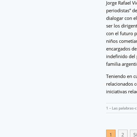
Jorge Rafael V
periodistas” d
dialogar con e
ser los dirige
con el futuro 
niños cometían
encargados de 
indefinido del
familia argenti
Teniendo en cu
relacionados c
iniciativas rel
1 – Las palabras-
1
2
S