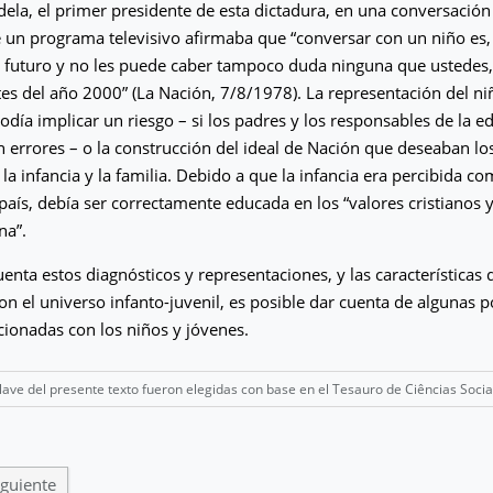
idela, el primer presidente de esta dictadura, en una conversación
e un programa televisivo afirmaba que “conversar con un niño es
l futuro y no les puede caber tampoco duda ninguna que ustedes,
ntes del año 2000” (La Nación, 7/8/1978). La representación del 
podía implicar un riesgo – si los padres y los responsables de la e
 errores – o la construcción del ideal de Nación que deseaban los
la infancia y la familia. Debido a que la infancia era percibida co
 país, debía ser correctamente educada en los “valores cristianos 
na”.
enta estos diagnósticos y representaciones, y las características 
on el universo infanto-juvenil, es posible dar cuenta de algunas po
acionadas con los niños y jóvenes.
clave del presente texto fueron elegidas con base en el Tesauro de Ciências Soci
iguiente