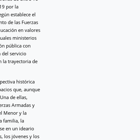
19 por la
gún establece el
nto de las Fuerzas
ducación en valores
tuales ministerios
ión pública con
 del servicio
 la trayectoria de
ectiva histórica
spacios que, aunque
Una de ellas,
uerzas Armadas y
el Menor y la
 familia, la
rse en un ideario
, los jóvenes y los