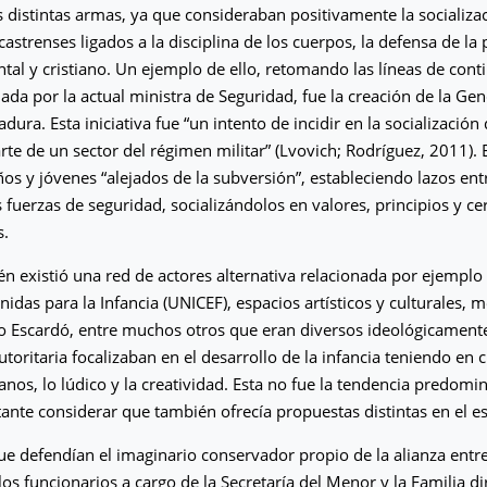
as distintas armas, ya que consideraban positivamente la socializa
castrenses ligados a la disciplina de los cuerpos, la defensa de la
ntal y cristiano. Un ejemplo de ello, retomando las líneas de cont
da por la actual ministra de Seguridad, fue la creación de la Gen
adura. Esta iniciativa fue “un intento de incidir en la socialización
rte de un sector del régimen militar” (Lvovich; Rodríguez, 2011). E
os y jóvenes “alejados de la subversión”, estableciendo lazos entr
s fuerzas de seguridad, socializándolos en valores, principios y 
s.
 existió una red de actores alternativa relacionada por ejemplo
nidas para la Infancia (UNICEF), espacios artísticos y culturales, 
o Escardó, entre muchos otros que eran diversos ideológicament
utoritaria focalizaban en el desarrollo de la infancia teniendo en 
os, lo lúdico y la creatividad. Esta no fue la tendencia predomi
ante considerar que también ofrecía propuestas distintas en el es
ue defendían el imaginario conservador propio de la alianza entre
los funcionarios a cargo de la Secretaría del Menor y la Familia di