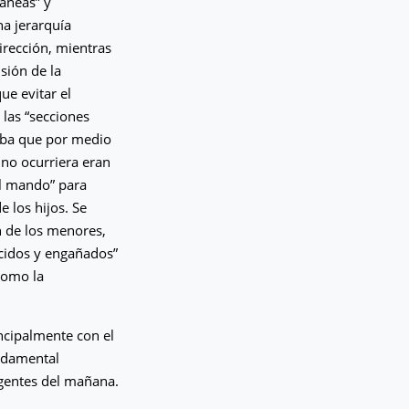
ráneas” y
na jerarquía
irección, mientras
sión de la
ue evitar el
 las “secciones
eraba que por medio
 no ocurriera eran
el mando” para
e los hijos. Se
n de los menores,
ducidos y engañados”
como la
incipalmente con el
ndamental
igentes del mañana.