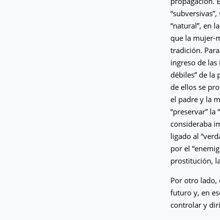
propagación. E
“subversivas”,
“natural”, en 
que la mujer-m
tradición. Par
ingreso de las 
débiles” de la 
de ellos se pr
el padre y la 
“preservar” la
consideraba im
ligado al “ver
por el “enemig
prostitución, 
Por otro lado,
futuro y, en 
controlar y di