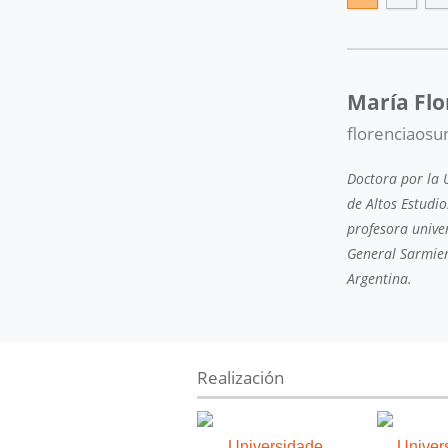
María Fl
florenciaos
Doctora por la U
de Altos Estudio
profesora univer
General Sarmien
Argentina.
Realización