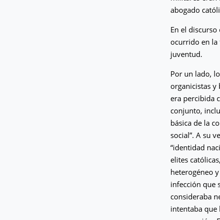
abogado católi
En el discurso
ocurrido en la 
juventud.
Por un lado, l
organicistas y 
era percibida 
conjunto, incl
básica de la c
social”. A su v
“identidad naci
elites católica
heterogéneo y 
infección que s
consideraba ne
intentaba que l