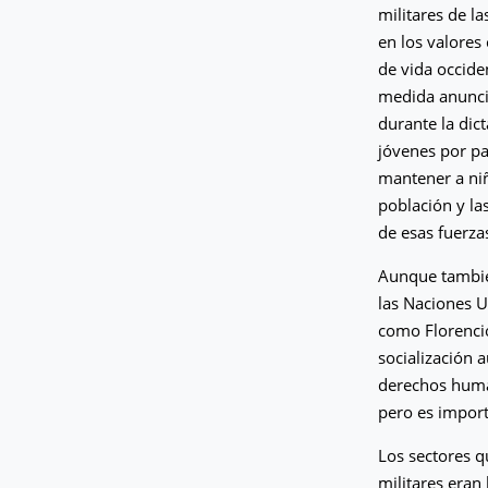
militares de l
en los valores 
de vida occide
medida anuncia
durante la dict
jóvenes por pa
mantener a niñ
población y la
de esas fuerza
Aunque también
las Naciones U
como Florenci
socialización a
derechos human
pero es import
Los sectores q
militares eran 