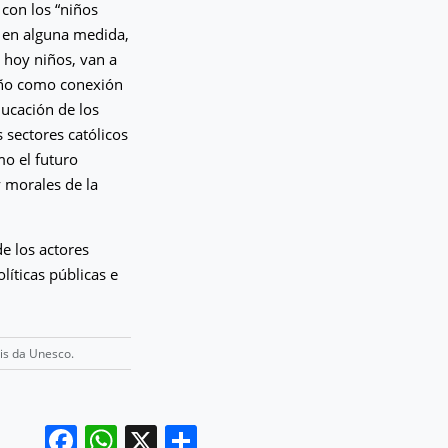
 con los “niños
, en alguna medida,
 hoy niños, van a
niño como conexión
ducación de los
 sectores católicos
mo el futuro
y morales de la
de los actores
líticas públicas e
ais da Unesco.
Facebook
WhatsApp
X
Compartir