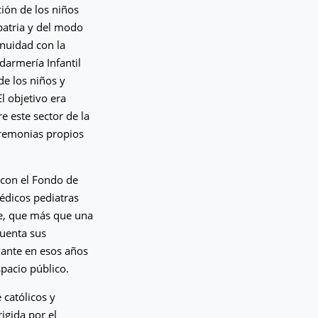
ción de los niños
 patria y del modo
inuidad con la
darmería Infantil
 de los niños y
l objetivo era
e este sector de la
ceremonias propios
 con el Fondo de
médicos pediatras
e, que más que una
cuenta sus
nante en esos años
pacio público.
 católicos y
rigida por el