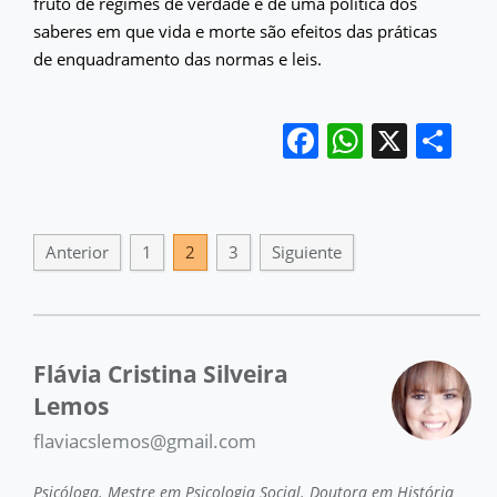
fruto de regimes de verdade e de uma política dos
saberes em que vida e morte são efeitos das práticas
de enquadramento das normas e leis.
Facebook
WhatsA
X
Co
Anterior
1
2
3
Siguiente
Flávia Cristina Silveira
Lemos
flaviacslemos@gmail.com
Psicóloga. Mestre em Psicologia Social. Doutora em História