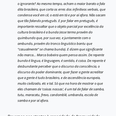
o ignorante? Ao mesmo tempo, acham o maior barato a fala
dita brasileira, que corta os erres dos infinitivos verbais, que
condensa você em cê, o está em tá e por aí afora. Não sacam
que tão falando pretuguês. E por falar em pretuguês, é
importante ressaltar que o objeto parcial por excelência da
cultura brasileira é a bunda (esse termo provém do
quimbundo que, por sua vez, e juntamente com o
ambundo, provém do tronco linguístico bantu que
“casualmente” se chama bunda). E dizem que significante
não marca… Marca bobeira quem pensa assim. De repente
bunda é língua, é linguagem, é sentido, é coisa. De repente é
desbundante perceber que o discurso da consciência, o
discurso do poder dominante, quer fazer a gente acreditar
que a gente é tudo brasileiro, e de ascendência europeia,
muito civilizado, etc e tal. Só que na hora de mostrar o que
eles chamam de ‘coisas nossas’, é um tal de falar de samba,
tutu, maracatu, frevo, candomblé, umbanda, escola de
samba e por aí afora.