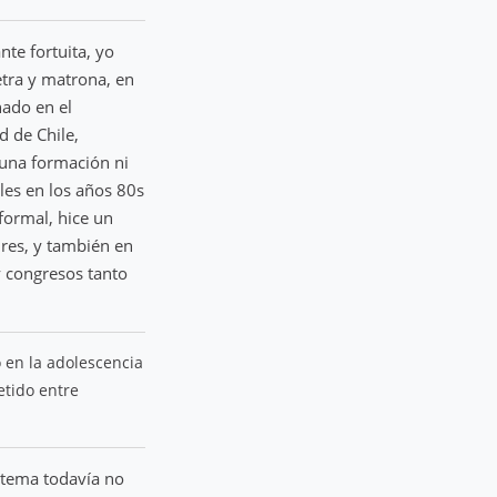
nte fortuita, yo
etra y matrona, en
nado en el
d de Chile,
guna formación ni
les en los años 80s
formal, hice un
ires, y también en
y congresos tanto
 en la adolescencia
etido entre
 tema todavía no