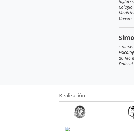
Inglater
Colegio
Medicin
Universi
Simo
simone
Psicólo
do Rio d
Federal 
Realización