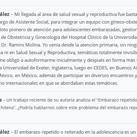
zález
– Mi llegada al área de salud sexual y reproductiva fue basta
argo de Asistente Social, para integrar un equipo con gineco-obst
loto pionero de atención para adolescentes embarazadas, gestio
e Obstetricia y Ginecología del Hospital Clínico de la Universida
l Dr. Ramiro Molina. Yo venía desde la atención primaria, sin nin
a ni en Salud Sexual y Reproductiva, temáticas totalmente invisib
 me obligó a autoformarme inicialmente y después en forma más 
a Universidad de Exeter, Inglaterra, luego en CEDES, en Buenos A
México, en México, además de participar en diversos encuentros 
o internacionales en que se abordaban estas temáticas.
s
– Un trabajo reciente de su autoría analiza el “Embarazo repetido
 chilena”. ¿Podría hablarnos sobre este problema del embarazo rep
ález
– El embarazo repetido o reiterado en la adolescencia es un