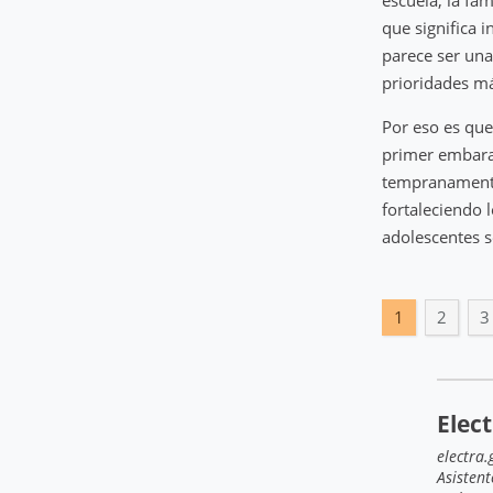
que significa 
parece ser una
prioridades má
Por eso es que
primer embara
tempranamente 
fortaleciendo l
adolescentes s
1
2
3
Elec
electra
Asistent