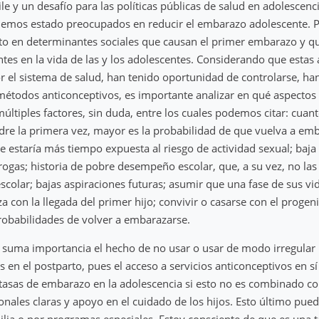
le y un desafío para las políticas públicas de salud en adolescenc
hemos estado preocupados en reducir el embarazo adolescente.
to en determinantes sociales que causan el primer embarazo y q
tes en la vida de las y los adolescentes. Considerando que estas
 el sistema de salud, han tenido oportunidad de controlarse, ha
métodos anticonceptivos, es importante analizar en qué aspectos l
múltiples factores, sin duda, entre los cuales podemos citar: cua
re la primera vez, mayor es la probabilidad de que vuelva a em
e estaría más tiempo expuesta al riesgo de actividad sexual; baja
gas; historia de pobre desempeño escolar, que, a su vez, no las 
escolar; bajas aspiraciones futuras; asumir que una fase de sus v
 con la llegada del primer hijo; convivir o casarse con el progeni
robabilidades de volver a embarazarse.
 suma importancia el hecho de no usar o usar de modo irregular
s en el postparto, pues el acceso a servicios anticonceptivos en 
tasas de embarazo en la adolescencia si esto no es combinado co
nales claras y apoyo en el cuidado de los hijos. Esto último pued
milia o por programas especiales. Estoy consciente de que es una 