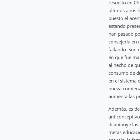
resuelto en Chi
últimos años 
puesto el acen
estando presen
han pasado por
consejería en 
fallando. Son 
en que fue mad
al hecho de qu
consumo de dro
en el sistema 
nueva comienza
aumenta las p
Además, es de
anticonceptivo
disminuye las 
metas educacio
escuela, la fa