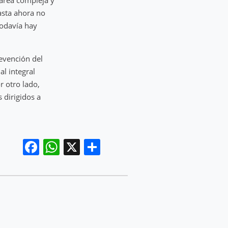
hasta ahora no
todavía hay
revención del
l integral
r otro lado,
s dirigidos a
Facebook
WhatsApp
X
Compartir
,