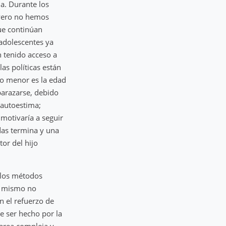
ia. Durante los
 Pero no hemos
ue continúan
 adolescentes ya
n tenido acceso a
as políticas están
nto menor es la edad
barazarse, debido
 autoestima;
motivaría a seguir
idas termina y una
tor del hijo
 los métodos
sí mismo no
n el refuerzo de
e ser hecho por la
tarea compleja y