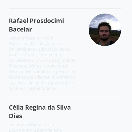
Rafael Prosdocimi
Bacelar
rafaelpros@gmail.com
Doutor em Psicologia pela
Universidade Federal do Rio de
Janeiro. Professor no Centro
Universitário UNA e na Faculdade
Pitágoras, Minas Gerais, Brasil.
Desenvolve trabalhos e pesquisas
sobre saúde coletiva, movimentos
sociais, ação política, juventude e
conflitos socioambientais.
Célia Regina da Silva
Dias
celiarsdias@gmail.com
Doutora em Geografia pela