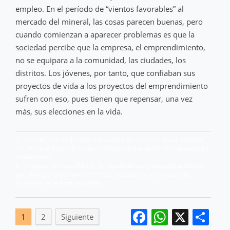
empleo. En el período de “vientos favorables” al
mercado del mineral, las cosas parecen buenas, pero
cuando comienzan a aparecer problemas es que la
sociedad percibe que la empresa, el emprendimiento,
no se equipara a la comunidad, las ciudades, los
distritos. Los jóvenes, por tanto, que confiaban sus
proyectos de vida a los proyectos del emprendimiento
sufren con eso, pues tienen que repensar, una vez
más, sus elecciones en la vida.
1 – Aventurero, explorador o buscador de oro en el Brasil colonial.
2 – Descendientes de esclavos africanos que viven en comunidades
remanentes.
3 – Auguste de Saint-Hilaire, famoso botánico y naturalista francés
que viajó por Brasil entre 1816-22, estudiando y recolectando
muestras de la flora brasileña.
Facebook
WhatsA
X
Co
1
2
Siguiente