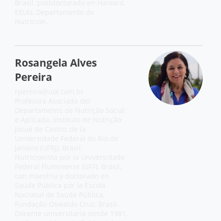
Brasil, postdoctorado en Harvard,
EEUU, Departamento de
Nutrición.
Rosangela Alves
Pereira
rpereira@uol.com.br
Profesora Asociada del
Departamento de Nutrição Social
e Aplicada, Instituto de Nutrição
Josué de Castro, de la
Universidade Federal do Rio de
Janeiro (UFRJ), Brasil.
Nutricionista por la Universidade
Federal Fluminense (UFF), Brasil,
con maestria y doctorado en
Saúde Pública por la Escola
Nacional de Saúde Pública,
Fundação Oswaldo Cruz, Brasil.
Docente universitaria desde 1981,