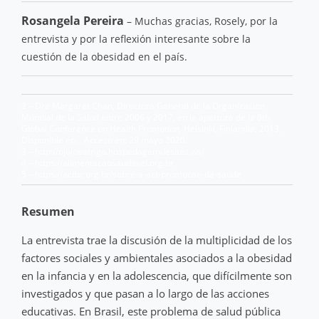
Rosangela Pereira
– Muchas gracias, Rosely, por la
entrevista y por la reflexión interesante sobre la
cuestión de la obesidad en el país.
2 – Dra Margaret Chan, Directora General de la Organización
Mundial de la Salud entre 2006 y 2017, en la apertura de la 8th
Global Conference on Health Promotion, Helsinki, Finlandia, 2013.
Disponible en:
. Acceso en: 29 mayo 2020.
3 – http://ojoioeotrigo.hospedagemdesites.ws/
4 – https://alimentacaosaudavel.org.br
5 – https://actbr.org.br/sobre-a-act-promocao-da-saude
Resumen
La entrevista trae la discusión de la multiplicidad de los
factores sociales y ambientales asociados a la obesidad
en la infancia y en la adolescencia, que difícilmente son
investigados y que pasan a lo largo de las acciones
educativas. En Brasil, este problema de salud pública