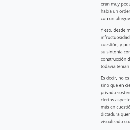
eran muy peque
había un orden
con un pliegue 
Y eso, desde m
infructuosidad
cuestión, y po
su sintonía co
construcción d
todavía tenían
Es decir, no e
sino que en ci
privado sosten
ciertos aspect
más en cuestió
dictadura quer
visualizado cu