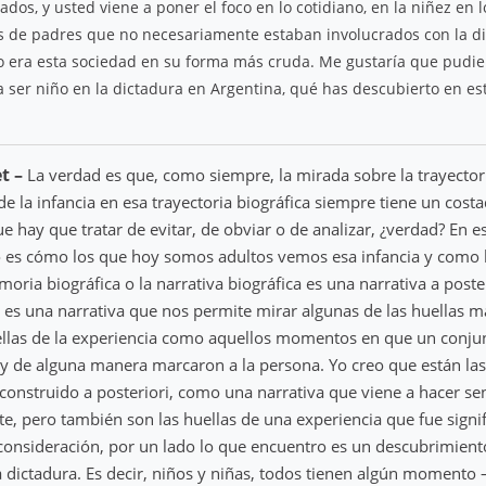
dos, y usted viene a poner el foco en lo cotidiano, en la niñez en 
os de padres que no necesariamente estaban involucrados con la d
o era esta sociedad en su forma más cruda. Me gustaría que pudie
 ser niño en la dictadura en Argentina, qué has descubierto en es
et –
La verdad es que, como siempre, la mirada sobre la trayectori
 de la infancia en esa trayectoria biográfica siempre tiene un cost
e hay que tratar de evitar, de obviar o de analizar, ¿verdad? En e
o es cómo los que hoy somos adultos vemos esa infancia y como 
oria biográfica o la narrativa biográfica es una narrativa a poster
s una narrativa que nos permite mirar algunas de las huellas más
ellas de la experiencia como aquellos momentos en que un conju
 y de alguna manera marcaron a la persona. Yo creo que están las
 construido a posteriori, como una narrativa que viene a hacer sen
e, pero también son las huellas de una experiencia que fue signifi
consideración, por un lado lo que encuentro es un descubrimien
a dictadura. Es decir, niños y niñas, todos tienen algún momento 