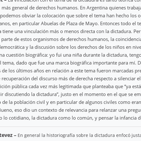
n más general de derechos humanos. En Argentina quienes trabaj
 podemos obviar la colocación que sobre el tema han hecho los 
os, en particular Abuelas de Plaza de Mayo. Entonces todo el te
ia tiene una vinculación más o menos directa con la dictadura. Pe
 parte de estos organismos de derechos humanos, la coincidencia 
emocrática y la discusión sobre los derechos de los niños en niv
a cuestión biográfica: yo fui una niña durante la dictadura, teng
l tema, dado que fue una marca biográfica importante para mí. 
s de los últimos años en relación a este tema fueron marcadas p
 recuperación del discurso más de derecha respecto a silenciar e
ición pública cada vez más legitimada que planteaba que “ya está
ir discutiendo la dictadura”, justo en el momento en el que se e
de la población civil y en particular de algunos civiles como era
ueno, eso dio un contexto de relevancia para relanzar una pregu
 lo cotidiano, la dictadura como lo común, y pensar la infancia d
tevez –
En general la historiografía sobre la dictadura enfocó jus