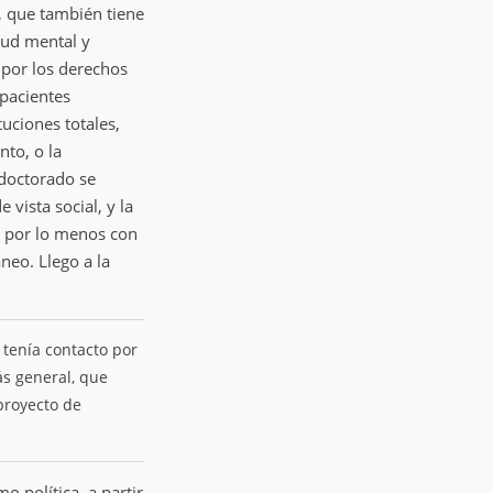
, que también tiene
lud mental y
 por los derechos
 pacientes
tuciones totales,
to, o la
 doctorado se
vista social, y la
o por lo menos con
neo. Llego a la
tenía contacto por
s general, que
proyecto de
o política, a partir