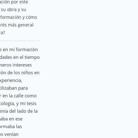
ación por este
 su obra y su
u formación y cómo
terés más general
ra?
o en mi formación
ldades en el tiempo
meros intereses
ión de los niños en
xperiencia,
tilizaban para
 en la calle como
ología, y mi tesis
nía del lado de la
taba en ese
ormaba las
os venían