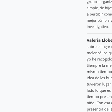
grupos organiza
simple, de hij
a percibir cóm
mejor cómo era
investigativo.
Valeria Llob
sobre el lugar
melancólico qu
yo he recogid
Siempre la mem
mismo tiempo e
idea de las hu
tuvieron lugar
lado lo que es
tiempo present
niño. Con esa 
presencia de l