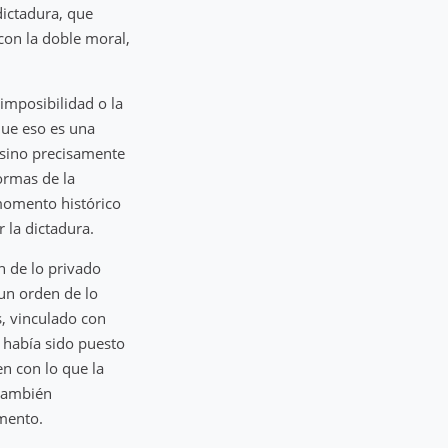
ictadura, que
con la doble moral,
imposibilidad o la
que eso es una
l sino precisamente
formas de la
 momento histórico
 la dictadura.
n de lo privado
 un orden de lo
s, vinculado con
 había sido puesto
en con lo que la
 también
omento.