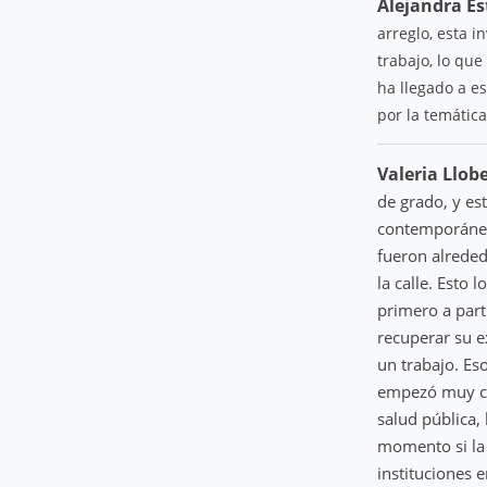
Alejandra Es
arreglo, esta 
trabajo, lo qu
ha llegado a e
por la temátic
Valeria Llob
de grado, y es
contemporáneo.
fueron alreded
la calle. Esto
primero a part
recuperar su e
un trabajo. Es
empezó muy cer
salud pública,
momento si la 
instituciones 