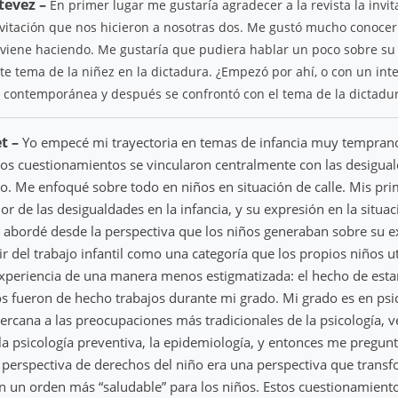
tevez –
En primer lugar me gustaría agradecer a la revista la invit
invitación que nos hicieron a nosotras dos. Me gustó mucho conocer
e viene haciendo. Me gustaría que pudiera hablar un poco sobre s
ste tema de la niñez en la dictadura. ¿Empezó por ahí, o con un in
a contemporánea y después se confrontó con el tema de la dictadu
et –
Yo empecé mi trayectoria en temas de infancia muy tempran
tos cuestionamientos se vincularon centralmente con las desigua
 Me enfoqué sobre todo en niños en situación de calle. Mis pri
or de las desigualdades en la infancia, y su expresión en la situac
 lo abordé desde la perspectiva que los niños generaban sobre su e
ir del trabajo infantil como una categoría que los propios niños u
xperiencia de una manera menos estigmatizada: el hecho de estar
os fueron de hecho trabajos durante mi grado. Mi grado es en psic
cana a las preocupaciones más tradicionales de la psicología, ve
 la psicología preventiva, la epidemiología, y entonces me pregun
perspectiva de derechos del niño era una perspectiva que transf
en un orden más “saludable” para los niños. Estos cuestionamient