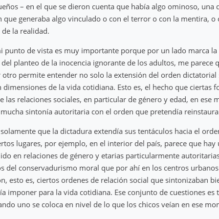
ños – en el que se dieron cuenta que había algo ominoso, una d
 que generaba algo vinculado o con el terror o con la mentira, o 
de la realidad.
i punto de vista es muy importante porque por un lado marca la 
 del planteo de la inocencia ignorante de los adultos, me parece 
r otro permite entender no solo la extensión del orden dictatoria
n dimensiones de la vida cotidiana. Esto es, el hecho que ciertas 
e las relaciones sociales, en particular de género y edad, en ese
 mucha sintonía autoritaria con el orden que pretendía reinstaurar
s solamente que la dictadura extendía sus tentáculos hacia el orde
ertos lugares, por ejemplo, en el interior del país, parece que hay
ido en relaciones de género y etarias particularmente autoritaria
os del conservadurismo moral que por ahí en los centros urbanos
n, esto es, ciertos ordenes de relación social que sintonizaban bi
ía imponer para la vida cotidiana. Ese conjunto de cuestiones es
ando uno se coloca en nivel de lo que los chicos veían en ese m