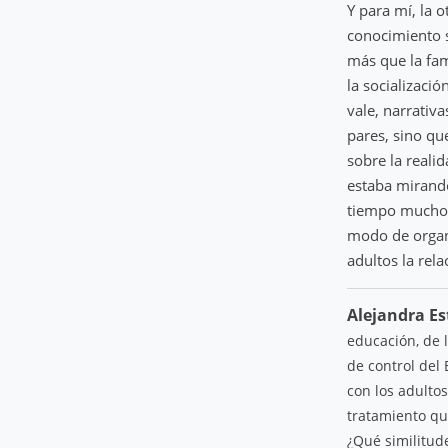
Y para mí, la 
conocimiento s
más que la fami
la socializaci
vale, narrativa
pares, sino qu
sobre la reali
estaba mirand
tiempo muchos
modo de organi
adultos la rel
Alejandra Es
educación, de 
de control del 
con los adulto
tratamiento que
¿Qué similitude