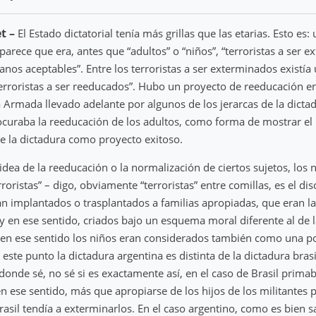
t –
El Estado dictatorial tenía más grillas que las etarias. Esto es:
parece que era, antes que “adultos” o “niños”, “terroristas a ser 
anos aceptables”. Entre los terroristas a ser exterminados existí
“terroristas a ser reeducados”. Hubo un proyecto de reeducación en
 Armada llevado adelante por algunos de los jerarcas de la dicta
curaba la reeducación de los adultos, como forma de mostrar el
de la dictadura como proyecto exitoso.
idea de la reeducación o la normalización de ciertos sujetos, los n
rroristas” – digo, obviamente “terroristas” entre comillas, es el dis
an implantados o trasplantados a familias apropiadas, que eran la
y en ese sentido, criados bajo un esquema moral diferente al de l
 y en ese sentido los niños eran considerados también como una p
 este punto la dictadura argentina es distinta de la dictadura bras
donde sé, no sé si es exactamente así, en el caso de Brasil prima
en ese sentido, más que apropiarse de los hijos de los militantes 
rasil tendía a exterminarlos. En el caso argentino, como es bien 