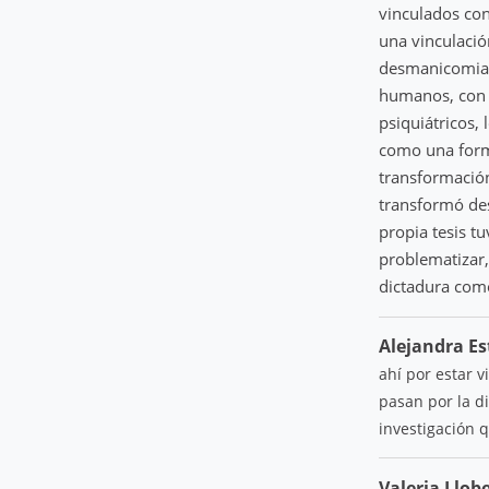
vinculados co
una vinculació
desmanicomiali
humanos, con l
psiquiátricos, 
como una form
transformació
transformó des
propia tesis t
problematizar,
dictadura como
Alejandra Es
ahí por estar 
pasan por la d
investigación 
Valeria Llob