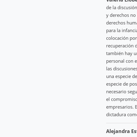
de la discusió
y derechos no
derechos human
para la infanc
colocación por
recuperación d
también hay un
personal con e
las discusione
una especie de
especie de pos
necesario segu
el compromiso 
empresarios. B
dictadura como
Alejandra Es