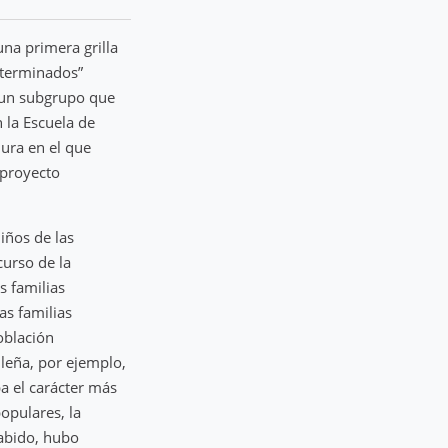
 una primera grilla
exterminados”
a un subgrupo que
 la Escuela de
dura en el que
 proyecto
iños de las
curso de la
s familias
as familias
oblación
ileña, por ejemplo,
ba el carácter más
populares, la
sabido, hubo