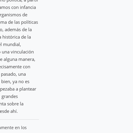
amos con infancia
organismos de
ma de las políticas
ro, además de la
histórica de la
el mundial,
o una vinculación
De alguna manera,
recisamente con
l pasado, una
 bien, ya no es
mpezaba a plantear
n grandes
nta sobre la
esde ahí.
tamente en los