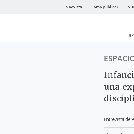
La Revista
Cómo publicar
Núm
RE
DESidades
ESPACI
Infanci
una exp
discip
Entrevista de 