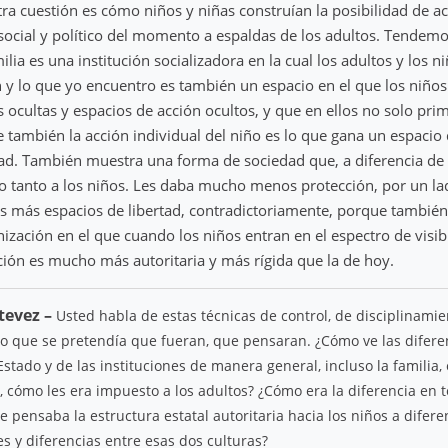
otra cuestión es cómo niños y niñas construían la posibilidad de ac
ocial y político del momento a espaldas de los adultos. Tendemo
lia es una institución socializadora en la cual los adultos y los n
ón y lo que yo encuentro es también un espacio en el que los niño
s ocultas y espacios de acción ocultos, y que en ellos no solo prim
e también la acción individual del niño es lo que gana un espaci
dad. También muestra una forma de sociedad que, a diferencia de 
o tanto a los niños. Les daba mucho menos protección, por un la
 más espacios de libertad, contradictoriamente, porque también
zación en el que cuando los niños entran en el espectro de visibi
ación es mucho más autoritaria y más rígida que la de hoy.
tevez –
Usted habla de estas técnicas de control, de disciplinami
lo que se pretendía que fueran, que pensaran. ¿Cómo ve las difere
Estado y de las instituciones de manera general, incluso la familia
s, cómo les era impuesto a los adultos? ¿Cómo era la diferencia en 
 pensaba la estructura estatal autoritaria hacia los niños a difere
s y diferencias entre esas dos culturas?