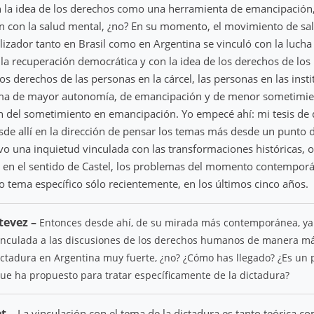
n la idea de los derechos como una herramienta de emancipación
n con la salud mental, ¿no? En su momento, el movimiento de sa
zador tanto en Brasil como en Argentina se vinculó con la lucha
a recuperación democrática y con la idea de los derechos de los
los derechos de las personas en la cárcel, las personas en las insti
a de mayor autonomía, de emancipación y de menor sometimien
n del sometimiento en emancipación. Yo empecé ahí: mi tesis de
de allí en la dirección de pensar los temas más desde un punto de 
uvo una inquietud vinculada con las transformaciones históricas, 
 en el sentido de Castel, los problemas del momento contemporá
 tema específico sólo recientemente, en los últimos cinco años.
tevez –
Entonces desde ahí, de su mirada más contemporánea, ya 
vinculada a las discusiones de los derechos humanos de manera má
ictadura en Argentina muy fuerte, ¿no? ¿Cómo has llegado? ¿Es un 
que ha propuesto para tratar específicamente de la dictadura?
et –
La vinculación con el tema de la dictadura es tanto teórica com