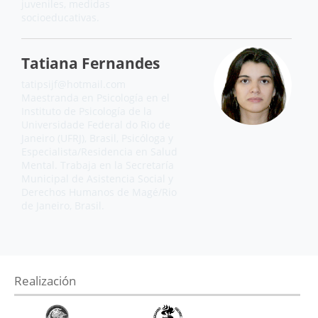
juveniles, medidas
socioeducativas.
Tatiana Fernandes
tatipsijf@hotmail.com
Maestranda en Psicología en el
Instituto de Psicología de la
Universidade Federal do Rio de
Janeiro (UFRJ), Brasil, Psicóloga y
Especialista/Residencia en Salud
Mental. Trabaja en la Secretaría
Municipal de Asistencia Social y
Derechos Humanos de Magé/Rio
de Janeiro, Brasil.
Realización