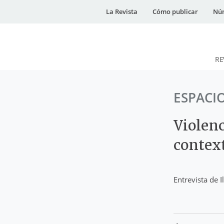
La Revista
Cómo publicar
Núm
RE
DESidades
ESPACI
Violenc
context
Entrevista de