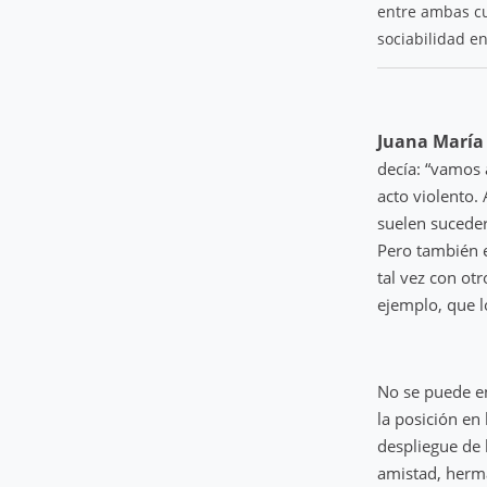
entre ambas cue
sociabilidad e
Juana María
decía: “vamos 
acto violento.
suelen suceder
Pero también 
tal vez con ot
ejemplo, que l
No se puede e
la posición en 
despliegue de 
amistad, herm