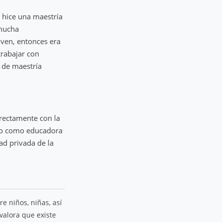
, hice una maestría
 mucha
oven, entonces era
trabajar con
s de maestría
irectamente con la
ndo como educadora
ad privada de la
re niños, niñas, así
 valora que existe