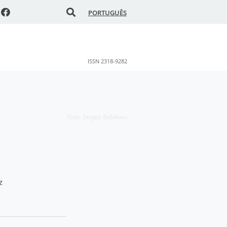
PORTUGUÊS
ISSN 2318-9282
Foto: Sergejs Babikovs
z