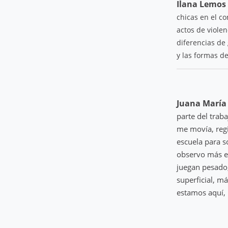
Ilana Lemos
chicas en el c
actos de violen
diferencias de 
y las formas de
Juana María
parte del traba
me movía, regi
escuela para s
observo más es
juegan pesado,
superficial, m
estamos aquí, 