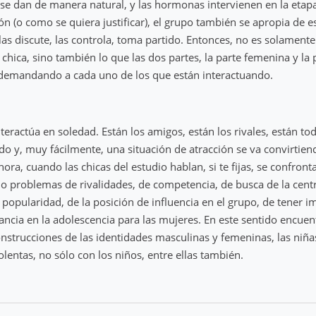
 se dan de manera natural, y las hormonas intervienen en la etap
n (o como se quiera justificar), el grupo también se apropia de e
 las discute, las controla, toma partido. Entonces, no es solamente
 chica, sino también lo que las dos partes, la parte femenina y la
 demandando a cada uno de los que están interactuando.
nteractúa en soledad. Están los amigos, están los rivales, están to
ndo y, muy fácilmente, una situación de atracción se va convirtien
hora, cuando las chicas del estudio hablan, si te fijas, se confron
do problemas de rivalidades, de competencia, de busca de la centr
a popularidad, de la posición de influencia en el grupo, de tener 
ancia en la adolescencia para las mujeres. En este sentido encuen
onstrucciones de las identidades masculinas y femeninas, las ni
lentas, no sólo con los niños, entre ellas también.