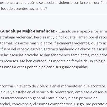
stiones, a saber, cómo se asocia la violencia con la construcción 
n los adolescentes hoy en día?
 Guadalupe Mejía-Hernández
– Cuando se empezó a forjar mi
a trabajar violencia”. Pero es muy difícil que te llamen por el re
 Además, los actos más violentos, físicamente violentos, quiero ac
 fuera del espacio escolar. Estamos hablando de chicos de escuel
en las escuelas privadas se dan fenómenos semejantes, mediados
ros recursos. Me han contado las madres de familia de un colegio
os niños a veces ponen a pelear a sus guardaespaldas.
ncontrar un evento de violencia en el momento en que acontece.
la que yo estaba en el servicio de orientación, empiezo a observar 
las interacciones en general entre niños y niñas: primero de
andad, convivencia, el “somos compañeros”. Luego, me percato d