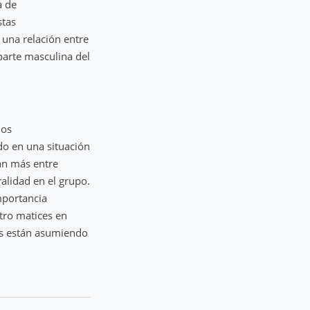
a de
stas
 una relación entre
 parte masculina del
dos
do en una situación
tan más entre
alidad en el grupo.
importancia
tro matices en
ñas están asumiendo