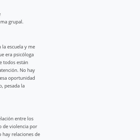
e
tima grupal.
n la escuela y me
ue era psicóloga
e todos están
atención. No hay
 esa oportunidad
o, pesada la
lación entre los
o de violencia por
o hay relaciones de