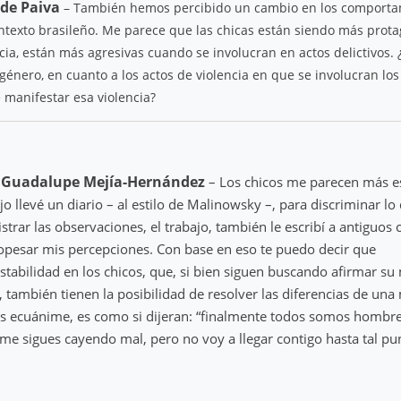
 de Paiva
– También hemos percibido un cambio en los comporta
ontexto brasileño. Me parece que las chicas están siendo más prota
cia, están más agresivas cuando se involucran en actos delictivos.
género, en cuanto a los actos de violencia en que se involucran los 
 manifestar esa violencia?
 Guadalupe Mejía-Hernández
– Los chicos me parecen más e
jo llevé un diario – al estilo de Malinowsky –, para discriminar lo
strar las observaciones, el trabajo, también le escribí a antiguo
opesar mis percepciones. Con base en eso te puedo decir que
tabilidad en los chicos, que, si bien siguen buscando afirmar su
 también tienen la posibilidad de resolver las diferencias de un
ás ecuánime, es como si dijeran: “finalmente todos somos hombr
me sigues cayendo mal, pero no voy a llegar contigo hasta tal pu