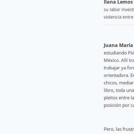
Ilana Lemos
su labor invest
violencia entr
Juana María
estudiando Psic
México. Allí t
trabajar ya fo
orientadora. E
chicos, mediar
libro, toda un
pleitos entre 
posición por ca
Pero, las frus