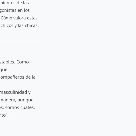
mientos de las
gonistas en los
 ¿Cómo valora estas
chicos y las chicas,
stables. Como
 que
s compañeros de la
 masculinidad y
a manera, aunque
es, somos cuates,
nto”.