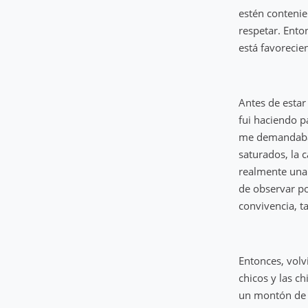
estén contenie
respetar. Ento
está favorecie
Antes de estar
fui haciendo p
me demandaban
saturados, la 
realmente una 
de observar po
convivencia, ta
Entonces, volvi
chicos y las c
un montón de s