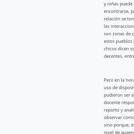
y niñas puede 
encontrarse, p
relación se to
las interaccio
son zonas de o
estos pueblos 
chicos dicen so
decentes, entr
Pero en la hora
uso de disposi
pudieron ser a
docente respond
reporto y anal
observar cómo 
sino porque, e
nivel de ausen