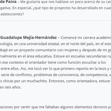
 de Paiva
– Me gustaría que nos hablase un poco acerca de su ca
igativa. En especial, ¿qué tipo de proyectos ha desarrollado en cuan
e adolescentes?
 Guadalupe Mejía-Hernández
– Comencé mi carrera académi
ología, en una universidad estatal, en el norte del país, en el es
rabajé en un proyecto comunitario con mujeres y después de mi g
rmalmente en el área educativa. Estuve en escuelas secundarias r
n ese contexto el orientador tiene como función escuchar a los
 entre ellos. Así, me tocó ver lo que primero reporto en la tesis 
a serie de conflictos, problemas de convivencia, de competencia, vi
las chicas por un muchachito. Entonces, como orientadora, estuve
si seis años.
traciones por sentir que me faltaban algunos elementos técnicos 