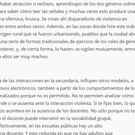
haber atracción o rechazo, aprendizajes de los dos géneros sob
ara saber cómo leer las señales y muchas veces esto produce una 
rna ofensiva, brusca. Se crean ahí disparadores de violencia en
nes entre ambos sexos. Además, en las zonas donde hice este tra
rigen rural que se fueron urbanizando, pueblos que la ciudad ab
una serie de formas tradicionales de ejercicio de los roles de gén
stener, y, de cierta forma, lo hacen: se vigilan mutuamente, entre
e ellos ser muy machos.
 de las interacciones en la secundaria, influyen otros modelos, a 
tivos electrónicos, también a partir de los comportamientos de l
nalizados porque no es permitido. No te permiten analizar cómo 
e o se ausenta ante la interacción violenta. Si te fijas bien, lo q
izo acontece en la ausencia de los docentes. No sólo porque no te
el docente puede intervenir en la sociabilidad grupal,
fectivamente, en las escuelas públicas hay un alto
cia docente. Y esto redunda en que no hay adultos que