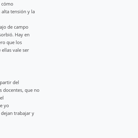
re cómo
alta tensión y la
bajo de campo
sorbió. Hay en
ero que los
 ellas vale ser
partir del
os docentes, que no
el
ue yo
 dejan trabajar y