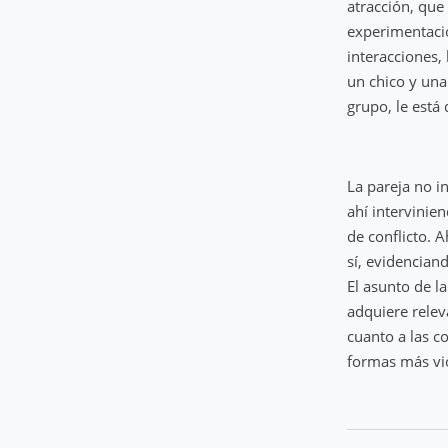
atracción, que
experimentació
interacciones,
un chico y una
grupo, le está
La pareja no i
ahí intervinie
de conflicto. A
sí, evidencian
El asunto de l
adquiere relev
cuanto a las c
formas más vio