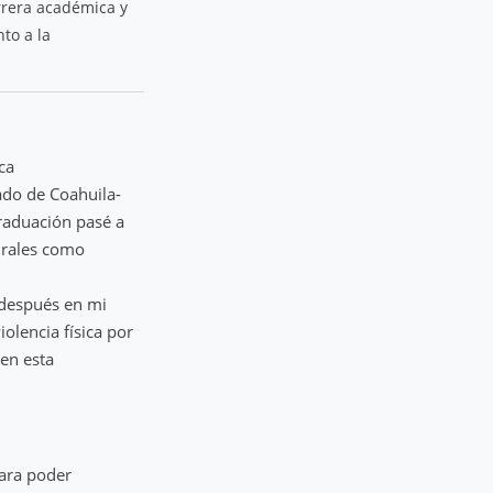
rrera académica y
to a la
ca
tado de Coahuila-
raduación pasé a
urales como
y después en mi
olencia física por
 en esta
para poder