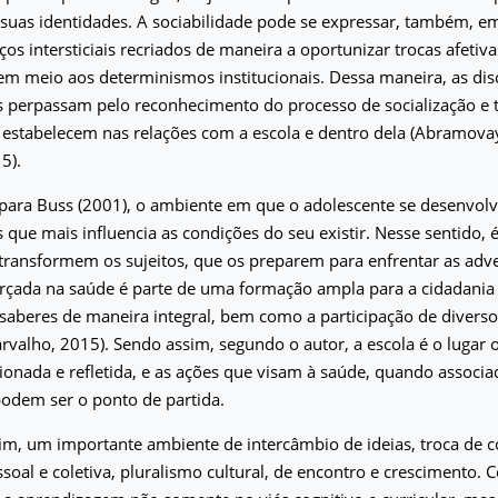
suas identidades. A sociabilidade pode se expressar, também, em
os intersticiais recriados de maneira a oportunizar trocas afetiv
 em meio aos determinismos institucionais. Dessa maneira, as d
s perpassam pelo reconhecimento do processo de socialização e 
 estabelecem nas relações com a escola e dentro dela (Abramovay
5).
 para Buss (2001), o ambiente em que o adolescente se desenvolve
 que mais influencia as condições do seu existir. Nesse sentido, 
transformem os sujeitos, que os preparem para enfrentar as adv
erçada na saúde é parte de uma formação ampla para a cidadani
 saberes de maneira integral, bem como a participação de diverso
arvalho, 2015). Sendo assim, segundo o autor, a escola é o lugar 
ionada e refletida, e as ações que visam à saúde, quando associad
odem ser o ponto de partida.
sim, um importante ambiente de intercâmbio de ideias, troca de 
soal e coletiva, pluralismo cultural, de encontro e crescimento. 