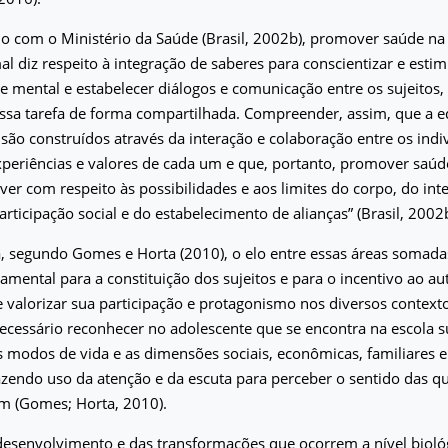
o com o Ministério da Saúde (Brasil, 2002b), promover saúde na 
l diz respeito à integração de saberes para conscientizar e esti
e mental e estabelecer diálogos e comunicação entre os sujeitos,
essa tarefa de forma compartilhada. Compreender, assim, que a e
ão construídos através da interação e colaboração entre os indiv
periências e valores de cada um e que, portanto, promover saúd
 ver com respeito às possibilidades e aos limites do corpo, do inte
rticipação social e do estabelecimento de alianças” (Brasil, 2002b
, segundo Gomes e Horta (2010), o elo entre essas áreas somada
damental para a constituição dos sujeitos e para o incentivo ao 
 valorizar sua participação e protagonismo nos diversos contex
necessário reconhecer no adolescente que se encontra na escola s
s modos de vida e as dimensões sociais, econômicas, familiares e
azendo uso da atenção e da escuta para perceber o sentido das 
m (Gomes; Horta, 2010).
esenvolvimento e das transformações que ocorrem a nível biológi