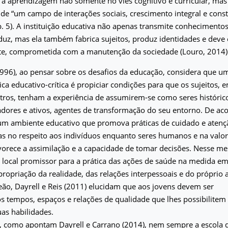
a a aprendizagem não somente no viés cognitivo e curricular, m
de “um campo de interações sociais, crescimento integral e const
 p. 5). A instituição educativa não apenas transmite conhecimen
uz, mas ela também fabrica sujeitos, produz identidades e deve 
te, comprometida com a manutenção da sociedade (Louro, 2014)
1996), ao pensar sobre os desafios da educação, considera que u
tica educativo-crítica é propiciar condições para que os sujeitos, 
ros, tenham a experiência de assumirem-se como seres históricos
iadores e ativos, agentes de transformação do seu entorno. De 
 um ambiente educativo que promova práticas de cuidado e atenç
s no respeito aos indivíduos enquanto seres humanos e na valor
vorece a assimilação e a capacidade de tomar decisões. Nesse me
local promissor para a prática das ações de saúde na medida em 
propriação da realidade, das relações interpessoais e do próprio a
 Leão, Dayrell e Reis (2011) elucidam que aos jovens devem ser
 tempos, espaços e relações de qualidade que lhes possibilitem
as habilidades.
o, como apontam Dayrell e Carrano (2014), nem sempre a escola 