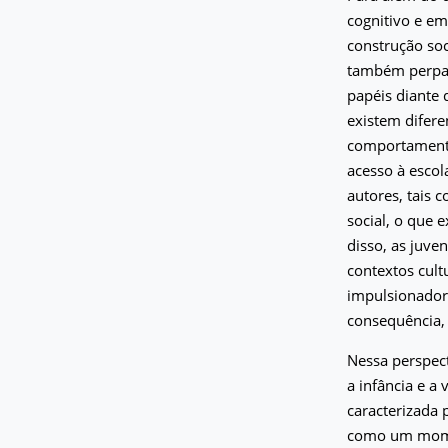
cognitivo e e
construção so
também perpas
papéis diante 
existem difere
comportamentos
acesso à escol
autores, tais 
social, o que 
disso, as juv
contextos cult
impulsionador
consequência, 
Nessa perspect
a infância e a
caracterizada 
como um momen