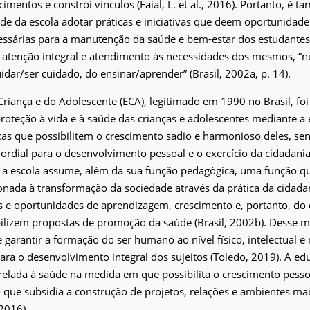
imentos e constrói vínculos (Faial, L. et al., 2016). Portanto, é 
de da escola adotar práticas e iniciativas que deem oportunidade
essárias para a manutenção da saúde e bem-estar dos estudante
e atenção integral e atendimento às necessidades dos mesmos, “
uidar/ser cuidado, do ensinar/aprender” (Brasil, 2002a, p. 14).
Criança e do Adolescente (ECA), legitimado em 1990 no Brasil, fo
proteção à vida e à saúde das crianças e adolescentes mediante a 
icas que possibilitem o crescimento sadio e harmonioso deles, sen
rdial para o desenvolvimento pessoal e o exercício da cidadania 
 a escola assume, além da sua função pedagógica, uma função que
cionada à transformação da sociedade através da prática da cidadan
 e oportunidades de aprendizagem, crescimento e, portanto, d
bilizem propostas de promoção da saúde (Brasil, 2002b). Desse 
 garantir a formação do ser humano ao nível físico, intelectual e
ra o desenvolvimento integral dos sujeitos (Toledo, 2019). A edu
relada à saúde na medida em que possibilita o crescimento pessoa
 que subsidia a construção de projetos, relações e ambientes ma
 2016).