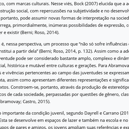
rico, com marcas culturais. Nesse viés, Bock (2007) elucida que a a
trução social, com repercussões na subjetividade e no desenvo
, portanto, pode assumir novas formas de interpretação na socied
arrega, primordialmente, inúmeras possibilidades de expressão,
 e existir (Berni; Roso, 2014).
 é, nessa perspectiva, um processo que “não só sofre influências 
stitui a partir dela” (Berni; Roso, 2014, p. 132). Assim como a ad
uventude pode ser considerado bastante amplo, complexo e dinâ
ial, histórica e mutável entre culturas e gerações. Para Abramova
as e vivências pertencentes ao campo das juventudes se express
inta, assim como apresentam diferentes representações e signific
xtos. Constroem-se, portanto, através da produção de estereótipo
cos de cada sociedade, perpassadas por questões de gênero, class
Abramovay; Castro, 2015).
mportante da condição juvenil, segundo Dayrell e Carrano (2014
 Esta se desenvolve em espaços de lazer e também na escola e no 
upos de pares e amigos, os jovens ampliam suas referências e ex