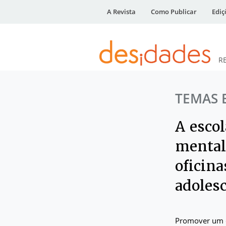
A Revista
Como Publicar
Ediç
R
DESidades
TEMAS 
A esco
mental
oficin
adoles
Promover um d