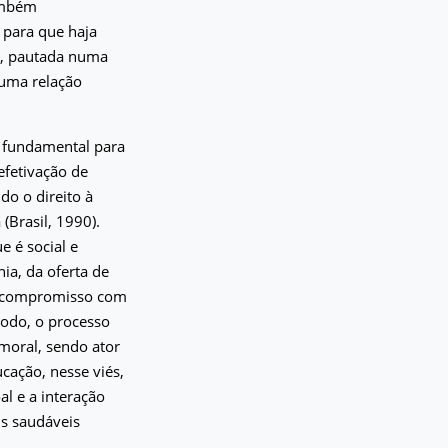
também
 para que haja
s, pautada numa
numa relação
i fundamental para
efetivação de
do o direito à
(Brasil, 1990).
 é social e
ia, da oferta de
o compromisso com
modo, o processo
 moral, sendo ator
cação, nesse viés,
l e a interação
is saudáveis