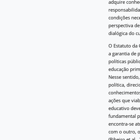
adquire conhec
responsabilida
condições nec
perspectiva d
dialógica do c
O Estatuto da 
a garantia de 
políticas públ
educação primo
Nesse sentido,
política, dire
conhecimentos
ações que via
educativo deve
fundamental pa
encontra-se at
com o outro, o
(Ribeiro et al.,