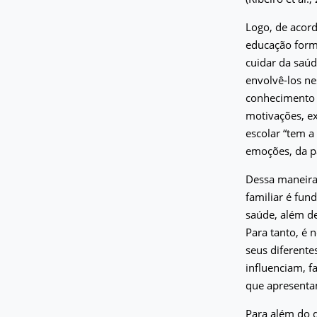
Logo, de acord
educação forma
cuidar da saúd
envolvê-los n
conhecimento s
motivações, ex
escolar “tem a
emoções, da pa
Dessa maneira
familiar é fun
saúde, além de
Para tanto, é 
seus diferente
influenciam, f
que apresenta
Para além do d