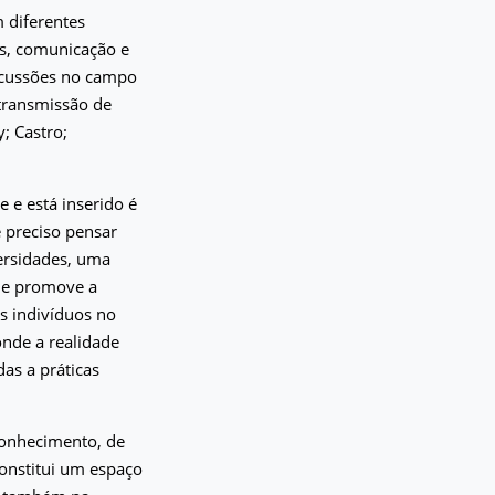
 diferentes
as, comunicação e
iscussões no campo
transmissão de
; Castro;
 e está inserido é
é preciso pensar
ersidades, uma
a e promove a
s indivíduos no
onde a realidade
as a práticas
conhecimento, de
Constitui um espaço