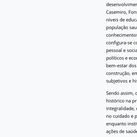
desenvolvimen
Casemiro, Fons
níveis de edu
população saud
conhecimentos 
configura-se 
pessoal e soci
políticos e e
bem-estar dos 
construção, em
subjetivos e hi
Sendo assim, 
histórico na p
integralidade, 
no cuidado e p
enquanto insti
ações de saúde