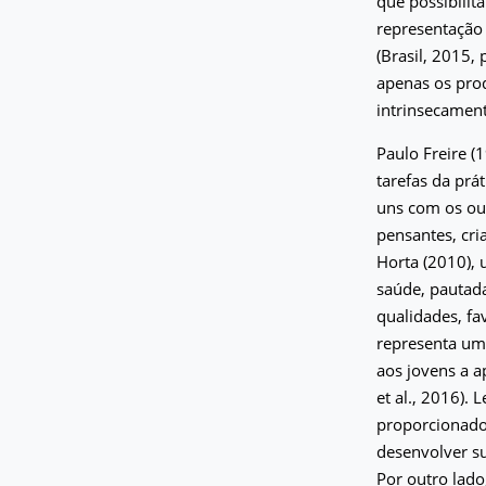
que possibilit
representação 
(Brasil, 2015,
apenas os prod
intrinsecamen
Paulo Freire (
tarefas da prá
uns com os out
pensantes, cr
Horta (2010),
saúde, pautada
qualidades, fa
representa um 
aos jovens a a
et al., 2016).
proporcionados
desenvolver su
Por outro lad