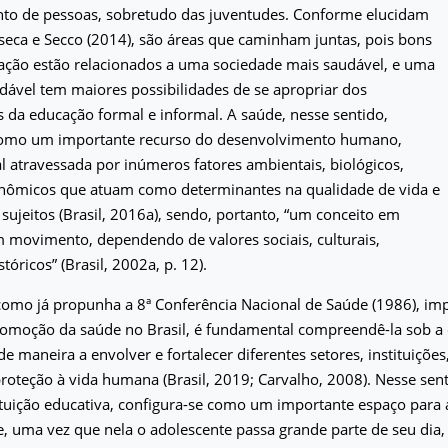
to de pessoas, sobretudo das juventudes. Conforme elucidam
eca e Secco (2014), são áreas que caminham juntas, pois bons
cação estão relacionados a uma sociedade mais saudável, e uma
ável tem maiores possibilidades de se apropriar dos
da educação formal e informal. A saúde, nesse sentido,
como um importante recurso do desenvolvimento humano,
al atravessada por inúmeros fatores ambientais, biológicos,
conômicos que atuam como determinantes na qualidade de vida e
sujeitos (Brasil, 2016a), sendo, portanto, “um conceito em
 movimento, dependendo de valores sociais, culturais,
stóricos” (Brasil, 2002a, p. 12).
como já propunha a 8ª Conferência Nacional de Saúde (1986), im
romoção da saúde no Brasil, é fundamental compreendê-la sob a 
de maneira a envolver e fortalecer diferentes setores, instituições
roteção à vida humana (Brasil, 2019; Carvalho, 2008). Nesse senti
tuição educativa, configura-se como um importante espaço para 
, uma vez que nela o adolescente passa grande parte de seu dia, 