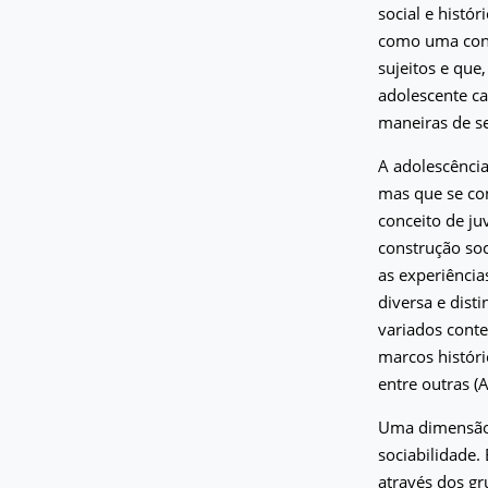
social e histó
como uma cons
sujeitos e que
adolescente c
maneiras de ser
A adolescência
mas que se con
conceito de j
construção soc
as experiênci
diversa e dist
variados conte
marcos históri
entre outras (
Uma dimensão i
sociabilidade.
através dos gr