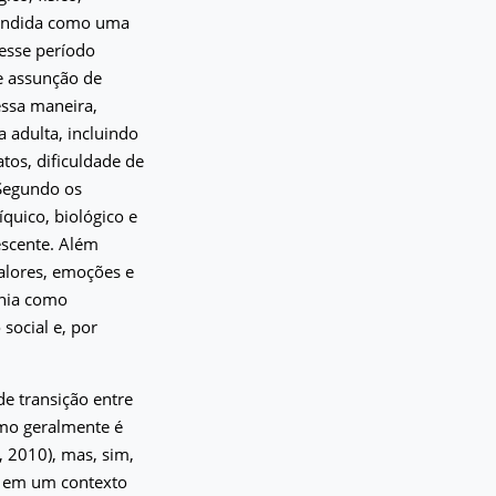
eendida como uma
esse período
e assunção de
essa maneira,
 adulta, incluindo
tos, dificuldade de
 Segundo os
íquico, biológico e
escente. Além
alores, emoções e
ania como
ocial e, por
e transição entre
como geralmente é
, 2010), mas, sim,
o em um contexto