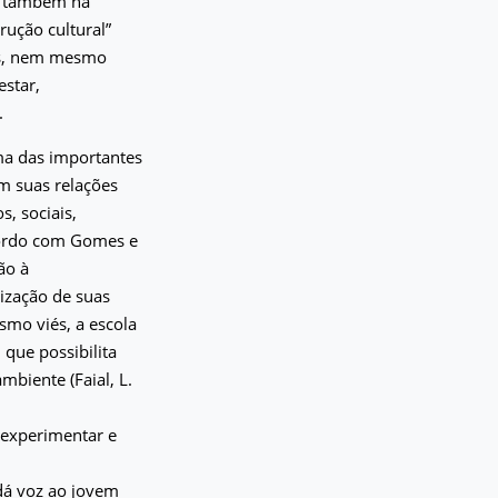
as também na
rução cultural”
tos, nem mesmo
estar,
.
ma das importantes
em suas relações
, sociais,
acordo com Gomes e
ão à
ização de suas
smo viés, a escola
que possibilita
mbiente (Faial, L.
 experimentar e
dá voz ao jovem