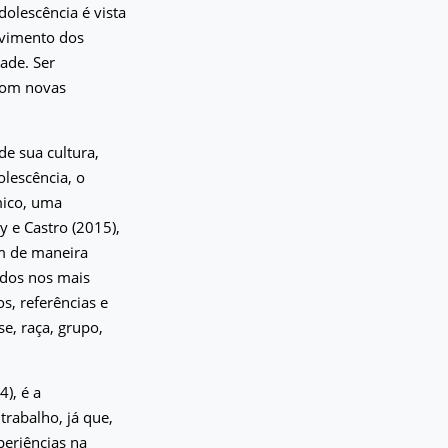
dolescência é vista
lvimento dos
ade. Ser
 com novas
de sua cultura,
olescência, o
mico, uma
y e Castro (2015),
am de maneira
ados nos mais
s, referências e
e, raça, grupo,
), é a
trabalho, já que,
periências na