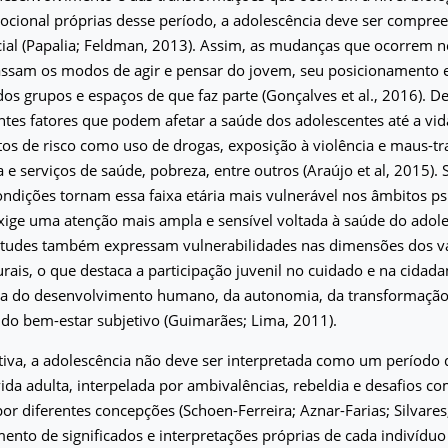
mocional próprias desse período, a adolescência deve ser compr
cial (Papalia; Feldman, 2013). Assim, as mudanças que ocorrem n
sam os modos de agir e pensar do jovem, seu posicionamento 
dos grupos e espaços de que faz parte (Gonçalves et al., 2016). D
ntes fatores que podem afetar a saúde dos adolescentes até a vida
 de risco como uso de drogas, exposição à violência e maus-tra
a e serviços de saúde, pobreza, entre outros (Araújo et al, 2015).
condições tornam essa faixa etária mais vulnerável nos âmbitos ps
exige uma atenção mais ampla e sensível voltada à saúde do adol
entudes também expressam vulnerabilidades nas dimensões dos v
urais, o que destaca a participação juvenil no cuidado e na cidad
a do desenvolvimento humano, da autonomia, da transformação s
do bem-estar subjetivo (Guimarães; Lima, 2011).
iva, a adolescência não deve ser interpretada como um período d
 vida adulta, interpelada por ambivalências, rebeldia e desafios 
por diferentes concepções (Schoen-Ferreira; Aznar-Farias; Silvares
to de significados e interpretações próprias de cada indivídu