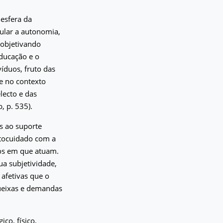
esfera da
mular a autonomia,
 objetivando
ducação e o
íduos, fruto das
e no contexto
lecto e das
, p. 535).
s ao suporte
autocuidado com a
tos em que atuam.
ua subjetividade,
 afetivas que o
queixas e demandas
co, físico,