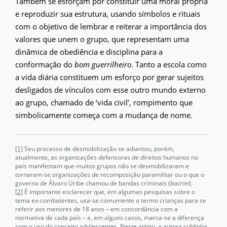
Também se esforçam por constituir uma moral própria
e reproduzir sua estrutura, usando símbolos e rituais
com o objetivo de lembrar e reiterar a importância dos
valores que unem o grupo, que representam uma
dinâmica de obediência e disciplina para a
conformação do
bom guerrilheiro
. Tanto a escola como
a vida diária constituem um esforço por gerar sujeitos
desligados de vínculos com esse outro mundo externo
ao grupo, chamado de ‘vida civil’, rompimento que
simbolicamente começa com a mudança de nome.
[1]
Seu processo de desmobilização se adiantou, porém,
atualmente, as organizações defensoras de direitos humanos no
país manifestam que muitos grupos não se desmobilizaram e
tornaram-se organizações de recomposição paramilitar ou o que o
governo de Álvaro Uribe chamou de bandas criminais (
bacrim
).
[2]
É importante esclarecer que, em algumas pesquisas sobre o
tema ex-combatentes, usa-se comumente o termo crianças para se
referir aos menores de 18 anos – em concordância com a
normativa de cada país – e, em alguns casos, marca-se a diferença
com o uso do conceito adolescentes. Neste artigo, a autora sublinha