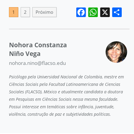
Facebook
WhatsA
X
Sh
1
2
Próximo
Nohora Constanza
Niño Vega
nohora.nino@flacso.edu
Psicóloga pela Universidad Nacional de Colombia, mestre em
Ciências Sociais pela Facultad Latinoamericana de Ciencias
Sociales (FLACSO), México e atualmente candidata a doutora
em Pesquisas em Ciências Sociais nessa mesma faculdade.
Possui interesse em temáticas sobre infância, juventude,
violência, construção de paz e subjetividades políticas.