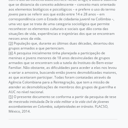
que se distancia do conceito adolescente – conceito mais orientado
aos elementos biológicos e psicológicos – e prefere o uso do termo
jovens
para se referir aos que estão entre 14 e 28 anos – em
correspondência com o Estado de cidadania juvenil na Colômbia –,
uma vez que se trata de uma categoria sociológica que permite
reconhecer os elementos culturais e sociais que dão conta das
situações de vida, experiências e trajetórias dos que se encontram
nesses anos da vida.
[3]
População que, durante as últimas duas décadas, desertou dos
grupos armados a que pertenciam.
[4]
A pesquisa inicialmente tinha planejada a participação de
meninas e jovens menores de 18 anos desvinculadas de grupos
armados que se encontram sob a tutela do Instituto do Bem-estar
Familiar. Não obstante, as dificuldades para aceder a elas nos levou
a variar a amostra, buscando então jovens desmobilizadas maiores,
as que aceitaram participar. Todas foram contatadas através da
Agência Colombiana para a Reintegração, que tem a missão de
atender as desmobilizações de membros dos grupos de guerrilha e
AUC no nível nacional.
[5]
O presente documento se conforma a partir da pesquisa de tese
de mestrado intitulada
De la vida militar a la vida civil de jóvenes
excombatientes en Colombia, subjetividades en tránsito
. FLACSO,
México, 2014.