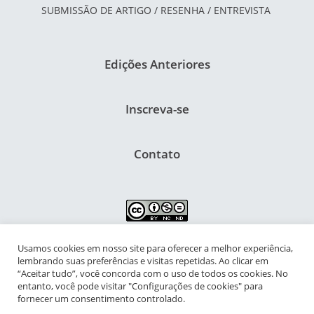
SUBMISSÃO DE ARTIGO / RESENHA / ENTREVISTA
Edições Anteriores
Inscreva-se
Contato
Usamos cookies em nosso site para oferecer a melhor experiência,
NIPIAC – Núcleo Interdisciplinar de Pesquisa para a Infância e
lembrando suas preferências e visitas repetidas. Ao clicar em
Adolescência Contemporâneas
“Aceitar tudo”, você concorda com o uso de todos os cookies. No
entanto, você pode visitar "Configurações de cookies" para
Universidade Federal do Rio de Janeiro - Campus da Praia Vermelha
fornecer um consentimento controlado.