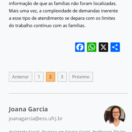
informação de que as famílias não foram localizadas.
Mais uma vez, a complexidade de demandas inerente
a esse tipo de atendimento se depara com os limites
do trabalho contínuo com as famílias.
Facebook
WhatsA
X
Sh
Anterior
1
2
3
Próximo
Joana Garcia
joanagarcia@ess.ufrj.br
Assistente Social. Doutora em Serviço Social. Professora Titular