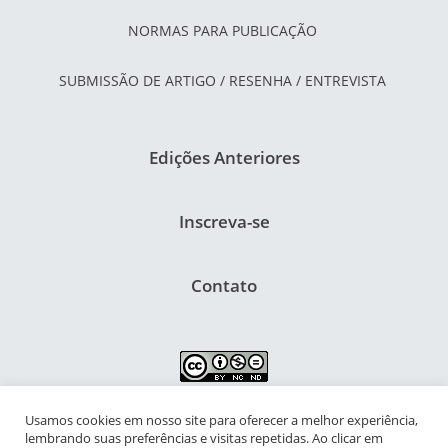
NORMAS PARA PUBLICAÇÃO
SUBMISSÃO DE ARTIGO / RESENHA / ENTREVISTA
Edições Anteriores
Inscreva-se
Contato
Usamos cookies em nosso site para oferecer a melhor experiência,
NIPIAC – Núcleo Interdisciplinar de Pesquisa para a Infância e
lembrando suas preferências e visitas repetidas. Ao clicar em