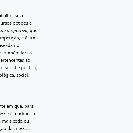
abalho, seja
ursos obtidos e
ão desportiva
, que
ompetição, e é uma
baseada no
te também ler as
pertencentes ao
 social e político,
lógica, social,
nte em que, para
esse é o primeiro
e mais cedo ou
ação das nossas