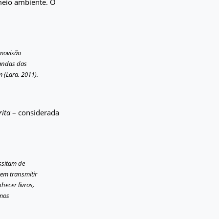
meio ambiente. O
smovisão
mandas das
(Lara, 2011).
rita
– considerada
ssitam de
em transmitir
hecer livros,
emos