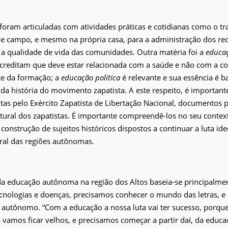
foram articuladas com atividades práticas e cotidianas como o tr
e campo, e mesmo na própria casa, para a administração dos rec
a qualidade de vida das comunidades. Outra matéria foi a
educaç
acreditam que deve estar relacionada com a saúde e não com a c
te da formação; a
educação política
é relevante e sua essência é 
a história do movimento zapatista. A este respeito, é importan
itas pelo Exército Zapatista de Libertação Nacional, documentos 
tural dos zapatistas. É importante compreendê-los no seu contexto
construção de sujeitos históricos dispostos a continuar a luta ideo
tural das regiões autônomas.
da educação autônoma na região dos Altos baseia-se principalme
cnologias e doenças, precisamos conhecer o mundo das letras, e 
 autônomo. “Com a educação a nossa luta vai ter sucesso, porqu
 vamos ficar velhos, e precisamos começar a partir daí, da educ