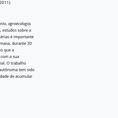
2011).
ento, agroecologia,
o,
estudos sobre a
atérias é importante
emana, durante 30
so que a
 com a sua
al. O trabalho
o autônoma tem sido
cidade de acumular