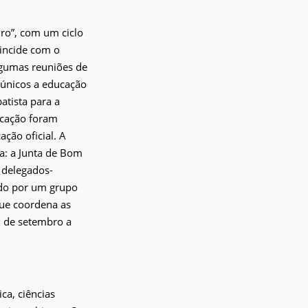
iro”, com um ciclo
oincide com o
lgumas reuniões de
o únicos a educação
atista para a
ucação foram
ção oficial. A
a: a Junta de Bom
 delegados-
ado por um grupo
que coordena as
i de setembro a
ca, ciências