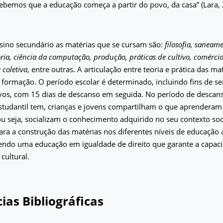
ebemos que a educação começa a partir do povo, da casa” (Lara, 
sino secundário as matérias que se cursam são:
filosofia, saneam
ória, ciência da computação, produção, práticas de cultivo, comérci
 coletiva
, entre outras. A articulação entre teoria e prática das m
formação. O período escolar é determinado, incluindo fins de s
ivos, com 15 dias de descanso em seguida. No período de descan
tudantil tem, crianças e jovens compartilham o que aprenderam
 seja, socializam o conhecimento adquirido no seu contexto soci
ara a construção das matérias nos diferentes níveis de educaçã
ecendo uma educação em igualdade de direito que garante a capa
 cultural.
ias Bibliográficas