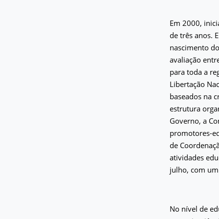
Em 2000, inici
de três anos. 
nascimento do
avaliação entr
para toda a re
Libertação Na
baseados na cr
estrutura org
Governo, a Co
promotores-ed
de Coordenaçã
atividades edu
julho, com um 
No nível de ed