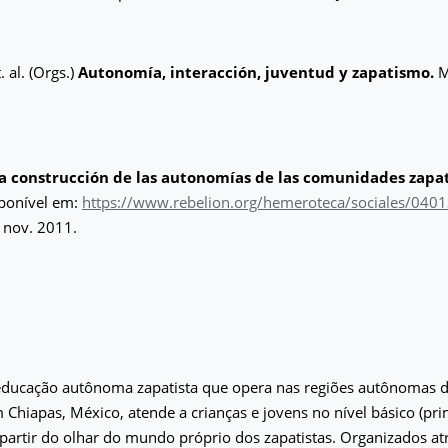
. al. (Orgs.)
Autonomía, interacción, juventud y zapatismo.
M
a construcción de las autonomías de las comunidades zapat
onível em:
https://www.rebelion.org/hemeroteca/sociales/040
 nov. 2011.
educação autônoma zapatista que opera nas regiões autônomas do
Chiapas, México, atende a crianças e jovens no nível básico (pri
 partir do olhar do mundo próprio dos zapatistas. Organizados at