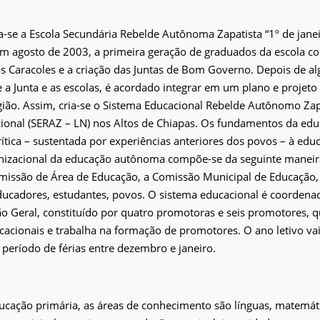
a-se a Escola Secundária Rebelde Autônoma Zapatista “1º de jane
Em agosto de 2003, a primeira geração de graduados da escola c
s Caracoles e a criação das Juntas de Bom Governo. Depois de a
e a Junta e as escolas, é acordado integrar em um plano e projet
gião. Assim, cria-se o Sistema Educacional Rebelde Autônomo Zap
cional (SERAZ – LN) nos Altos de Chiapas. Os fundamentos da ed
ítica – sustentada por experiências anteriores dos povos – à educa
anizacional da educação autônoma compõe-se da seguinte maneir
missão de Área de Educação, a Comissão Municipal de Educação,
ucadores, estudantes, povos. O sistema educacional é coorden
o Geral, constituído por quatro promotoras e seis promotores, 
cacionais e trabalha na formação de promotores. O ano letivo va
período de férias entre dezembro e janeiro.
ucação primária, as áreas de conhecimento são línguas, matemáti