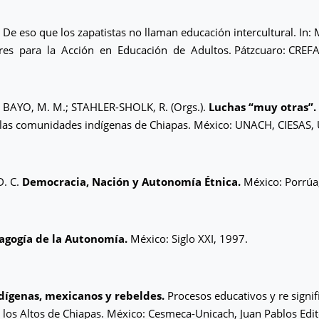
e eso que los zapatistas no llaman educación intercultural. In: M
es para la Acción en Educación de Adultos. Pátzcuaro: CREFAL
BAYO, M. M.; STAHLER-SHOLK, R. (Orgs.).
Luchas “muy otras”.
las comunidades indígenas de Chiapas. México: UNACH, CIESAS,
. C.
Democracia, Nación y Autonomía Étnica.
México: Porrúa
agogía de la Autonomía.
México: Siglo XXI, 1997.
dígenas, mexicanos y rebeldes.
Procesos educativos y re signif
 los Altos de Chiapas. México: Cesmeca-Unicach, Juan Pablos Edi