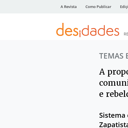
A Revista
Como Publicar
Ediç
R
DESidades
TEMAS 
A prop
comuni
e rebel
Sistema
Zapatist