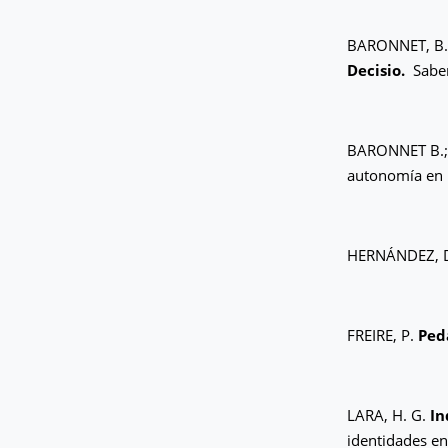
BARONNET, B. D
Decisio.
Saber
BARONNET B.; 
autonomía en 
HERNÁNDEZ, D
FREIRE, P.
Ped
LARA, H. G.
In
identidades en