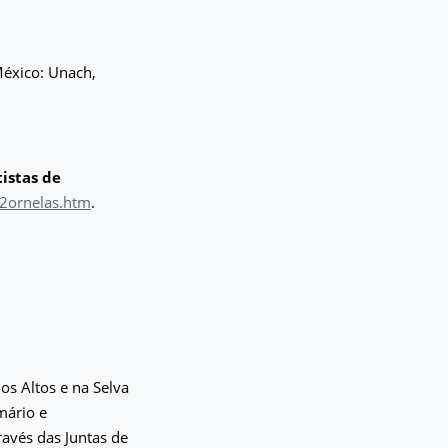
éxico: Unach,
istas de
12ornelas.htm
.
s Altos e na Selva
mário e
ravés das Juntas de