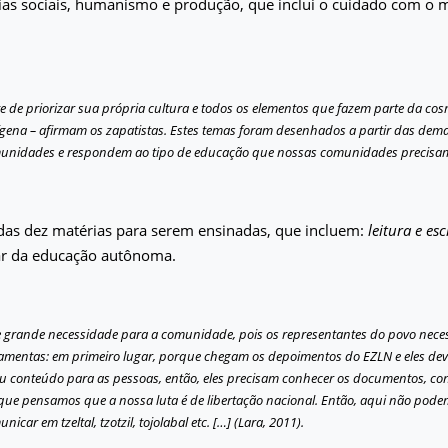
cias sociais, humanismo e produção, que inclui o cuidado com o 
te de priorizar sua própria cultura e todos os elementos que fazem parte da co
ígena – afirmam os zapatistas. Estes temas foram desenhados a partir das de
unidades e respondem ao tipo de educação que nossas comunidades precisam 
das dez matérias para serem ensinadas, que incluem:
leitura e esc
ar da educação autônoma.
e grande necessidade para a comunidade, pois os representantes do povo nece
ramentas: em primeiro lugar, porque chegam os depoimentos do EZLN e eles dev
eu conteúdo para as pessoas, então, eles precisam conhecer os documentos, con
que pensamos que a nossa luta é de libertação nacional. Então, aqui não pod
nicar em tzeltal, tzotzil, tojolabal etc. […] (Lara, 2011).