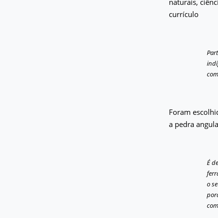
naturais, ciên
currículo
Par
ind
com
Foram escolhi
a pedra angul
É d
fer
o s
por
comu