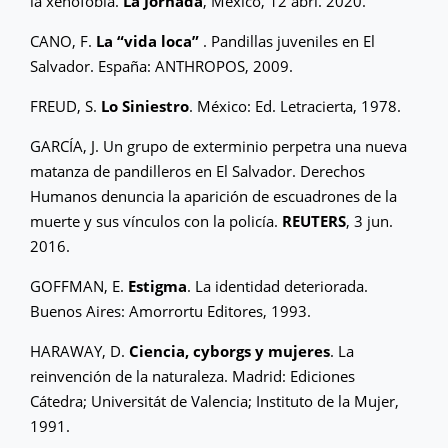
la xenofobia.
La Jornada
, México, 12 abri. 2020.
CANO, F.
La “vida loca”
. Pandillas juveniles en El
Salvador. España: ANTHROPOS, 2009.
FREUD, S.
Lo Siniestro
. México: Ed. Letracierta, 1978.
GARCÍA, J. Un grupo de exterminio perpetra una nueva
matanza de pandilleros en El Salvador. Derechos
Humanos denuncia la aparición de escuadrones de la
muerte y sus vínculos con la policía.
REUTERS
, 3 jun.
2016.
GOFFMAN, E.
Estigma
. La identidad deteriorada.
Buenos Aires: Amorrortu Editores, 1993.
HARAWAY, D.
Ciencia, cyborgs y mujeres
. La
reinvención de la naturaleza. Madrid: Ediciones
Cátedra; Universitát de Valencia; Instituto de la Mujer,
1991.