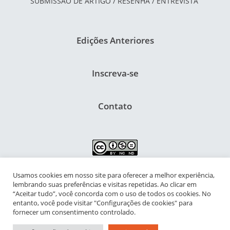
SUBMISSÃO DE ARTIGO / RESENHA / ENTREVISTA
Edições Anteriores
Inscreva-se
Contato
Usamos cookies em nosso site para oferecer a melhor experiência,
NIPIAC – Núcleo Interdisciplinar de Pesquisa para a Infância e
lembrando suas preferências e visitas repetidas. Ao clicar em
Adolescência Contemporâneas
“Aceitar tudo”, você concorda com o uso de todos os cookies. No
entanto, você pode visitar "Configurações de cookies" para
Universidade Federal do Rio de Janeiro - Campus da Praia Vermelha
fornecer um consentimento controlado.
Av. Pasteur, 250 – Urca, Prédio da Decania do CFCH