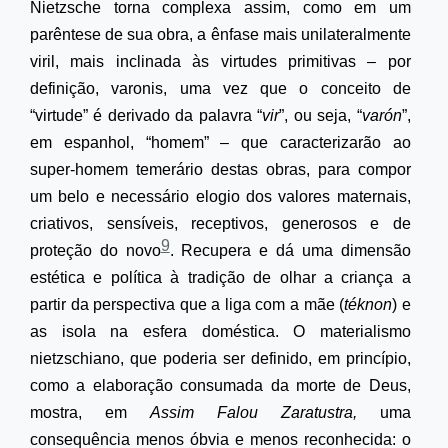
Nietzsche torna complexa assim, como em um
parêntese de sua obra, a ênfase mais unilateralmente
viril, mais inclinada às virtudes primitivas – por
definição, varonis, uma vez que o conceito de
“virtude” é derivado da palavra “
vir
”, ou seja, “
varón
”,
em espanhol, “homem” – que caracterizarão ao
super-homem temerário destas obras, para compor
um belo e necessário elogio dos valores maternais,
criativos, sensíveis, receptivos, generosos e de
9
proteção do novo
. Recupera e dá uma dimensão
estética e política à tradição de olhar a criança a
partir da perspectiva que a liga com a mãe (
téknon
) e
as isola na esfera doméstica. O materialismo
nietzschiano, que poderia ser definido, em princípio,
como a elaboração consumada da morte de Deus,
mostra, em
Assim Falou Zaratustra,
uma
consequência menos óbvia e menos reconhecida: o