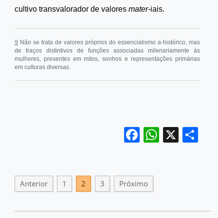
cultivo transvalorador de valores
mater-
iais.
9
Não se trata de valores próprios do essencialismo a-histórico, mas
de traços distintivos de funções associadas milenariamente às
mulheres, presentes em mitos, sonhos e representações primárias
em culturas diversas.
Facebook
WhatsA
X
Sh
Anterior
1
2
3
Próximo