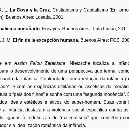
, L.
La Cosa y la Cruz.
Cristianismo y Capitalismo (En torno
n)
. Buenos Aires: Losada, 2001.
r
ialismo ensoñado
.
Ensayos. Buenos Aires: Tinta Limón, 2011
J. M.
El fin de la excepción humana
. Buenos Aires: FCE, 20
nte em
Assim Falou Zaratustra
, Nietzsche focaliza a infân
s para o desenvolvimento de uma perspectiva que tenha, com
 mundo da infância. Confrontado com a redução da infância (o
dade”, e com as exigências utilitárias ou ascéticas da morali
tula o “país dos filhos” e sonha com uma “segunda inocência”. 
os ideais estéticos e éticos do super-homem. Suas contr
e a infância destacam a violência social específica contra as
te ligadas à redefinição do “materialismo” que concebeu co
udor e a idealização romântica da infância.