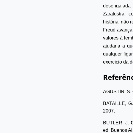
desengajad
Zaratustra, 
história, não 
Freud avançar
valores à le
ajudaria a qu
qualquer figu
exercício da 
Referênc
AGUSTÍN, S.
BATAILLE, G
2007.
BUTLER, J.
ed. Buenos Ai