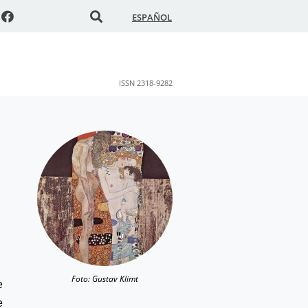
ESPAÑOL
ISSN 2318-9282
Foto: Gustav Klimt
e
e