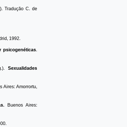
). Tradução C. de
drid, 1992.
y psicogenéticas
.
g.).
Sexualidades
s Aires: Amorrortu,
as.
Buenos Aires:
000.