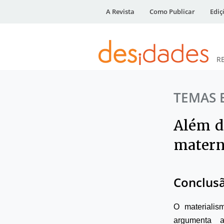
A Revista
Como Publicar
Ediç
R
DESidades
TEMAS 
Além do
matern
Conclus
O materiali
argumenta a