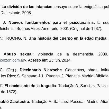
.
La división de las infancias:
ensayo sobre la enigmática pul
 Del estante, 2008.
, J.
Nuevos fundamentos para el psicoanálisis:
la sed
leichmar. Buenos Aires: Amorrortu, 2001 (Original de 1987).
Y.; TRUONG, N.
Una historia del cuerpo en la edad media
.
I.
Abuso sexual:
violencia de la desmentida.
2009.
onzon.com.ar
>. Acesso em: 23 jun. 2014.
. (Org.).
Diccionario Nietzsche.
Conceptos, obras, infl
 los Ríos; S. Santana; J. L. Puertas; J. Planells.
Madrid: Bibliot
F.
El nacimiento de la tragedia.
Tradução A. Sánchez Pascual
 de 1872).
habló Zaratustra
. Tradução A. Sánchez Pascual. Madrid: Alian
.