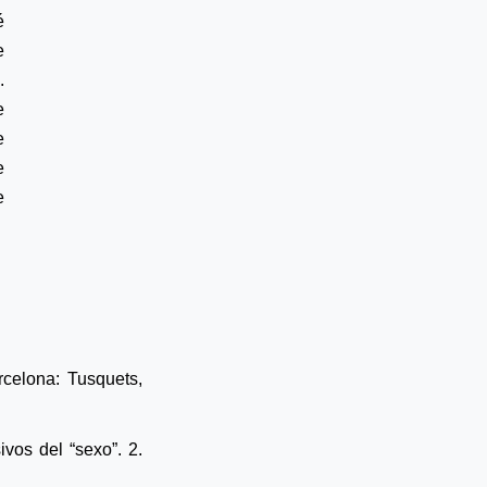
é
e
.
e
e
e
e
celona: Tusquets,
sivos del “sexo”
. 2.