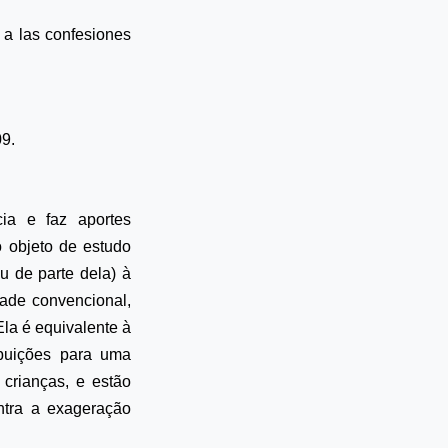
 a las confesiones
.
09.
cia e faz aportes
o objeto de estudo
u de parte dela) à
dade convencional,
Ela é equivalente à
ibuições para uma
 crianças, e estão
ntra a exageração