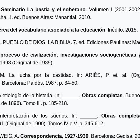
.
Seminario La bestia y el soberano.
Volumen I (2001-2002
cha.
1. ed. Buenos Aires: Manantial, 2010.
rca del vocabulario asociado a la educación
. Inédito. 2015.
L PUEBLO DE DIOS. LA BIBLIA
. 7. ed. Ediciones Paulinas: Ma
 proceso de civilización: investigaciones sociogenéticas 
1993 (Original de 1939).
. La lucha por la castidad.
In: ARIÈS, P. et. al.
(Or
. Barcelona: Paidós, 1987. p. 34-50.
etiología de la histeria. In: ______.
Obras completas
. Bueno
 de 1896). Tomo III. p. 185-218.
nterpretación de los sueños
.
In: ______.
Obras complet
1 (Original de 1900). Tomos IV e V. p. 345-612.
WEIG, A.
Correspondencia, 1927-1939
. Barcelona: Gedisa, 2