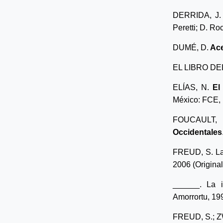
DERRIDA, J
Peretti; D. Ro
DUMÉ, D.
Ace
EL LIBRO DE
ELÍAS, N.
El
México: FCE, 
FOUCAULT, M
Occidentales
FREUD, S. La 
2006 (Original
______.
La i
Amorrortu, 199
FREUD, S.; Z