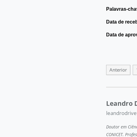
Palavras-cha
Data de rece
Data de apro
Anterior
Leandro D
leandrodriv
Doutor em Ciênc
CONICET. Profes