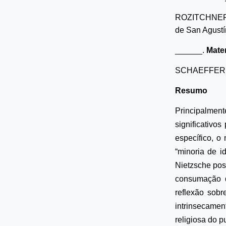
ROZITCHNER
de San Agustí
______.
Mate
SCHAEFFER, 
Resumo
Principalme
significativo
específico, o
“minoria de i
Nietzsche pos
consumação d
reflexão sobr
intrinsecamen
religiosa do p