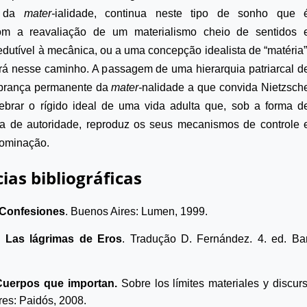
a da
mater-
ialidade, continua neste tipo de sonho que 
com a reavaliação de um materialismo cheio de sentidos 
redutível à mecânica, ou a uma concepção idealista de “matéria”
á nesse caminho. A passagem de uma hierarquia patriarcal d
mbrança permanente da
mater-
nalidade a que convida Nietzsch
ebrar o rígido ideal de uma vida adulta que, sob a forma d
ra de autoridade, reproduz os seus mecanismos de controle 
dominação.
ias bibliográficas
Confesiones
. Buenos Aires: Lumen, 1999.
.
Las lágrimas de Eros
.
Tradução D. Fernández. 4. ed. Bar
Cuerpos que importan.
Sobre los límites materiales y discur
res: Paidós, 2008.