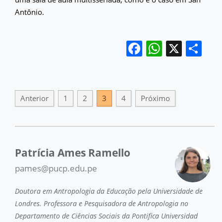
Antônio.
Facebook
WhatsA
X
Sh
Anterior
1
2
3
4
Próximo
Patrícia Ames Ramello
pames@pucp.edu.pe
Doutora em Antropologia da Educação pela Universidade de
Londres. Professora e Pesquisadora de Antropologia no
Departamento de Ciências Sociais da Pontifica Universidad