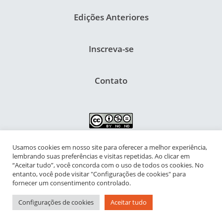
Edições Anteriores
Inscreva-se
Contato
Usamos cookies em nosso site para oferecer a melhor experiência,
NIPIAC – Núcleo Interdisciplinar de Pesquisa para a Infância e
lembrando suas preferências e visitas repetidas. Ao clicar em
Adolescência Contemporâneas
“Aceitar tudo”, você concorda com o uso de todos os cookies. No
entanto, você pode visitar "Configurações de cookies" para
Universidade Federal do Rio de Janeiro - Campus da Praia Vermelha
fornecer um consentimento controlado.
Av. Pasteur, 250 – Urca, Prédio da Decania do CFCH
Configurações de cookies
Aceitar tudo
Rio de Janeiro - RJ, Brasil | CEP 22.290-902