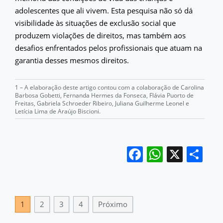
adolescentes que ali vivem. Esta pesquisa não só dá
visibilidade às situações de exclusão social que
produzem violações de direitos, mas também aos
desafios enfrentados pelos profissionais que atuam na
garantia desses mesmos direitos.
1 – A elaboração deste artigo contou com a colaboração de Carolina
Barbosa Gobetti, Fernanda Hermes da Fonseca, Flávia Puorto de
Freitas, Gabriela Schroeder Ribeiro, Juliana Guilherme Leonel e
Letícia Lima de Araújo Biscioni.
Facebook
WhatsA
X
Sh
1
2
3
4
Próximo