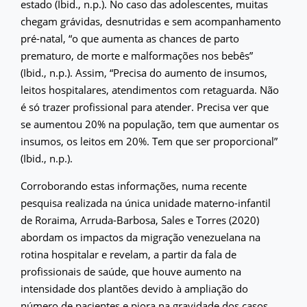
estado (Ibid., n.p.). No caso das adolescentes, muitas
chegam grávidas, desnutridas e sem acompanhamento
pré-natal, “o que aumenta as chances de parto
prematuro, de morte e malformações nos bebês”
(Ibid., n.p.). Assim, “Precisa do aumento de insumos,
leitos hospitalares, atendimentos com retaguarda. Não
é só trazer profissional para atender. Precisa ver que
se aumentou 20% na população, tem que aumentar os
insumos, os leitos em 20%. Tem que ser proporcional”
(Ibid., n.p.).
Corroborando estas informações, numa recente
pesquisa realizada na única unidade materno-infantil
de Roraima, Arruda-Barbosa, Sales e Torres (2020)
abordam os impactos da migração venezuelana na
rotina hospitalar e revelam, a partir da fala de
profissionais de saúde, que houve aumento na
intensidade dos plantões devido à ampliação do
número de pacientes e piora na gravidade dos casos,