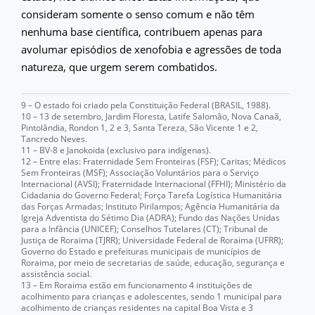
consideram somente o senso comum e não têm
nenhuma base científica, contribuem apenas para
avolumar episódios de xenofobia e agressões de toda
natureza, que urgem serem combatidos.
9 – O estado foi criado pela Constituição Federal (BRASIL, 1988).
10 – 13 de setembro, Jardim Floresta, Latife Salomão, Nova Canaã,
Pintolândia, Rondon 1, 2 e 3, Santa Tereza, São Vicente 1 e 2,
Tancredo Neves.
11 – BV-8 e Janokoida (exclusivo para indígenas).
12 – Entre elas: Fraternidade Sem Fronteiras (FSF); Caritas; Médicos
Sem Fronteiras (MSF); Associação Voluntários para o Serviço
Internacional (AVSI); Fraternidade Internacional (FFHI); Ministério da
Cidadania do Governo Federal; Força Tarefa Logística Humanitária
das Forças Armadas; Instituto Pirilampos; Agência Humanitária da
Igreja Adventista do Sétimo Dia (ADRA); Fundo das Nações Unidas
para a Infância (UNICEF); Conselhos Tutelares (CT); Tribunal de
Justiça de Roraima (TJRR); Universidade Federal de Roraima (UFRR);
Governo do Estado e prefeituras municipais de municípios de
Roraima, por meio de secretarias de saúde, educação, segurança e
assistência social.
13 – Em Roraima estão em funcionamento 4 instituições de
acolhimento para crianças e adolescentes, sendo 1 municipal para
acolhimento de crianças residentes na capital Boa Vista e 3