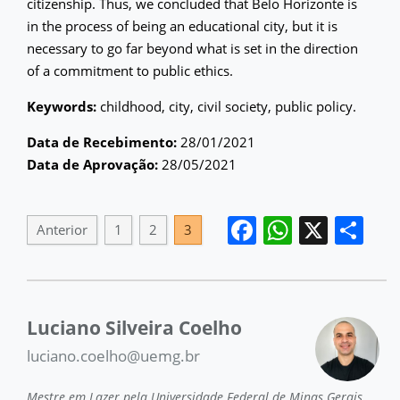
citizenship. Thus, we concluded that Belo Horizonte is
in the process of being an educational city, but it is
necessary to go far beyond what is set in the direction
of a commitment to public ethics.
Keywords:
childhood, city, civil society, public policy.
Data de Recebimento:
28/01/2021
Data de Aprovação:
28/05/2021
Facebook
WhatsA
X
Sh
Anterior
1
2
3
Luciano Silveira Coelho
luciano.coelho@uemg.br
Mestre em Lazer pela Universidade Federal de Minas Gerais