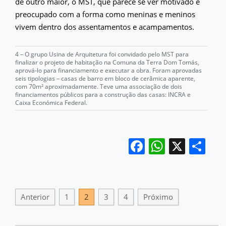
de outro maior, o MST, que parece se ver motivado e
preocupado com a forma como meninas e meninos
vivem dentro dos assentamentos e acampamentos.
4 – O grupo Usina de Arquitetura foi convidado pelo MST para
finalizar o projeto de habitação na Comuna da Terra Dom Tomás,
aprová-lo para financiamento e executar a obra. Foram aprovadas
seis tipologias – casas de barro em bloco de cerâmica aparente,
com 70m² aproximadamente. Teve uma associação de dois
financiamentos públicos para a construção das casas: INCRA e
Caixa Económica Federal.
Facebook
WhatsA
X
Sh
Anterior
1
2
3
4
Próximo