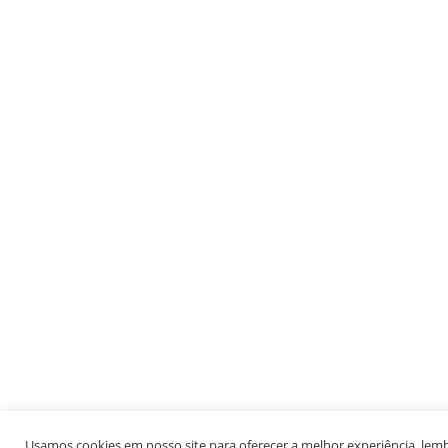
Usamos cookies em nosso site para oferecer a melhor experiência, lembr