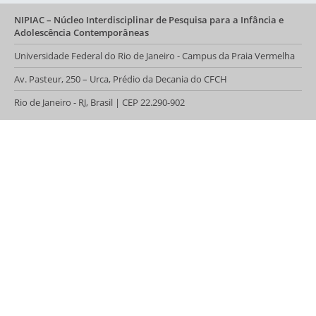
NIPIAC – Núcleo Interdisciplinar de Pesquisa para a Infância e
Adolescência Contemporâneas
Universidade Federal do Rio de Janeiro - Campus da Praia Vermelha
Av. Pasteur, 250 – Urca, Prédio da Decania do CFCH
Rio de Janeiro - RJ, Brasil | CEP 22.290-902