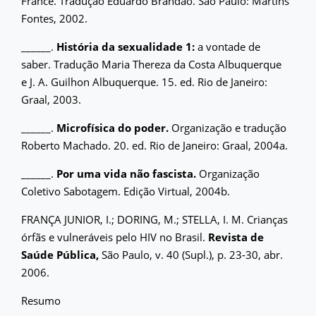
France. Tradução Eduardo Brandão. São Paulo: Martins
Fontes, 2002.
______.
História da sexualidade 1:
a vontade de
saber. Tradução Maria Thereza da Costa Albuquerque
e J. A. Guilhon Albuquerque. 15. ed. Rio de Janeiro:
Graal, 2003.
______.
Microfísica do poder.
Organização e tradução
Roberto Machado. 20. ed. Rio de Janeiro: Graal, 2004a.
______.
Por uma vida não fascista.
Organização
Coletivo Sabotagem. Edição Virtual, 2004b.
FRANÇA JUNIOR, I.; DORING, M.; STELLA, I. M. Crianças
órfãs e vulneráveis pelo HIV no Brasil.
Revista de
Saúde Pública,
São Paulo, v. 40 (Supl.), p. 23-30, abr.
2006.
Resumo