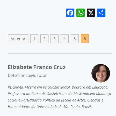
Facebook
WhatsA
X
Sh
Anterior
1
2
3
4
5
6
Elizabete Franco Cruz
betefranco@usp.br
Psicóloga, Mestre em Psicologia Social, Doutora em Educação.
Professora do Curso de Obstetrícia e do Mestrado em Mudança
Social e Participação Política da Escola de Artes, Ciências e
Humanidades da Universidade de São Paulo, Brasil.