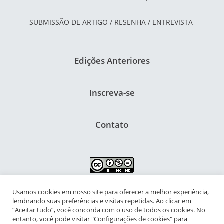
SUBMISSÃO DE ARTIGO / RESENHA / ENTREVISTA
Edições Anteriores
Inscreva-se
Contato
Usamos cookies em nosso site para oferecer a melhor experiência,
NIPIAC – Núcleo Interdisciplinar de Pesquisa para a Infância e
lembrando suas preferências e visitas repetidas. Ao clicar em
Adolescência Contemporâneas
“Aceitar tudo”, você concorda com o uso de todos os cookies. No
entanto, você pode visitar "Configurações de cookies" para