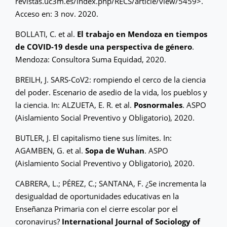
revistas.uc3m.es/index.php/RECS/article/view/5459>.
Acceso en: 3 nov. 2020.
BOLLATI, C. et al.
El trabajo en Mendoza en tiempos
de COVID-19 desde una perspectiva de género
.
Mendoza: Consultora Suma Equidad, 2020.
BREILH, J. SARS-CoV2: rompiendo el cerco de la ciencia
del poder. Escenario de asedio de la vida, los pueblos y
la ciencia. In: ALZUETA, E. R. et al.
Posnormales
. ASPO
(Aislamiento Social Preventivo y Obligatorio), 2020.
BUTLER, J. El capitalismo tiene sus límites. In:
AGAMBEN, G. et al.
Sopa de Wuhan
. ASPO
(Aislamiento Social Preventivo y Obligatorio), 2020.
CABRERA, L.; PÉREZ, C.; SANTANA, F. ¿Se incrementa la
desigualdad de oportunidades educativas en la
Enseñanza Primaria con el cierre escolar por el
coronavirus?
International Journal of Sociology of