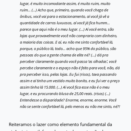
lugar, é muito incomodante assim, é muito ruim, muito
ruim… (…) Acho que, primeiro, quando você chega de
ônibus, você vai para o estacionamento, aí você já vê a
quantidade de carros luxuosos, aí você já fica humm…
parece que aqui não é o meu lugar. (…) Aí você entra, são
lojas que provavelmente você não compraria com dinheiro,
a maioria das coisas. E aí, eu não me sinto confortável lá,
porque, o público lá, todo… acho que 95% do público, são
pessoas do que a gente chama de elite né? (…) dá pra
perceber claramente quando você passa ‘as olhadas’, você
percebe claramente e o espaço não é feito para você, não, dá
pra perceber isso, pelas lojas. Eu fui (risos), tava passando
assim e aí tinha um vestido muito bonito, e eu fui ver o preço
assim tinha lá 15.000. (…) Aí você fica esse não é o meu
lugar, e eu procurando blusa de 25,00 reais. (risos) (…)
Entendesse a disparidade? Enorme, enorme, enorme. Você
não se sente confortável lá, pelo menos eu não me sinto, né?!
Reiteramos o lazer como elemento fundamental da