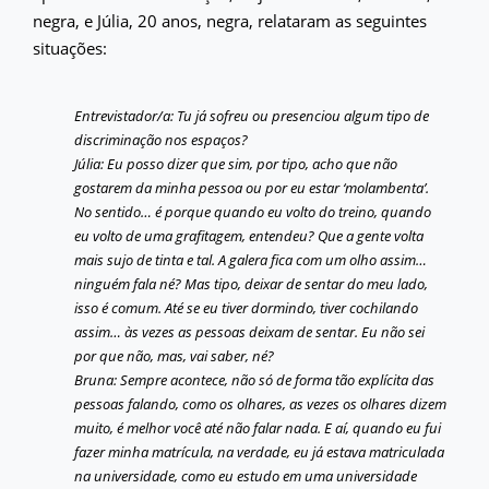
negra, e Júlia, 20 anos, negra, relataram as seguintes
situações:
Entrevistador/a: Tu já sofreu ou presenciou algum tipo de
discriminação nos espaços?
Júlia: Eu posso dizer que sim, por tipo, acho que não
gostarem da minha pessoa ou por eu estar ‘molambenta’.
No sentido… é porque quando eu volto do treino, quando
eu volto de uma grafitagem, entendeu? Que a gente volta
mais sujo de tinta e tal. A galera fica com um olho assim…
ninguém fala né? Mas tipo, deixar de sentar do meu lado,
isso é comum. Até se eu tiver dormindo, tiver cochilando
assim… às vezes as pessoas deixam de sentar. Eu não sei
por que não, mas, vai saber, né?
Bruna: Sempre acontece, não só de forma tão explícita das
pessoas falando, como os olhares, as vezes os olhares dizem
muito, é melhor você até não falar nada. E aí, quando eu fui
fazer minha matrícula, na verdade, eu já estava matriculada
na universidade, como eu estudo em uma universidade