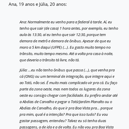
Ana, 19 anos e Júlia, 20 anos:
Ana: Normalmente eu venho para a federal à tarde. Aí, eu
tenho que sair (de casa) 1 hora antes, por exemplo, eu tenho
aula às 13:30, aí eu tenho que sair 12:30, porque tem
demora de metrô e demora de ônibus. Apesar de que eu
moro a 5 km daqui (UFPE) (…). Eu gasto muito tempo no
trânsito, muito tempo mesmo. Até a volta pra casa à noite,
que deveria o trânsito tá livre, não tá.
Júlia: …eu não tenho ônibus que passa (…), que venha pra
cá (ONG) ou um terminal de integração, que integre aqui e
ao Totó, não sei. É muito mais complicado vir pra cá. Eu faço
parte da zona oeste, mas nem todos os lugares da zona
oeste eu consigo chegar com facilidade. Eu prefiro andar até
a Abdias de Carvalho e pegar o Totó/Jardim Planalto ou o
Abdias de Carvalho, do que ir pra Boa Vista pra… porque
pra mim, qual é a intenção? Pra que isso tudo? Eu vou
gastar passagem, entendeu? Talvez eu só tenha duas
passagens, a de ida e a de volta. Eu não vou pra Boa Vista