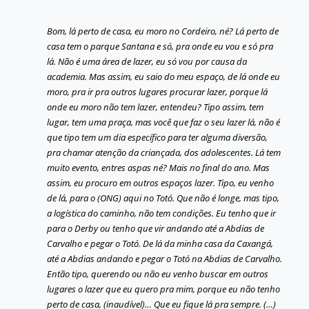
Bom, lá perto de casa, eu moro no Cordeiro, né? Lá perto de
casa tem o parque Santana e só, pra onde eu vou e só pra
lá. Não é uma área de lazer, eu só vou por causa da
academia. Mas assim, eu saio do meu espaço, de lá onde eu
moro, pra ir pra outros lugares procurar lazer, porque lá
onde eu moro não tem lazer, entendeu? Tipo assim, tem
lugar, tem uma praça, mas você que faz o seu lazer lá, não é
que tipo tem um dia específico para ter alguma diversão,
pra chamar atenção da criançada, dos adolescentes. Lá tem
muito evento, entres aspas né? Mais no final do ano. Mas
assim, eu procuro em outros espaços lazer. Tipo, eu venho
de lá, para o (ONG) aqui no Totó. Que não é longe, mas tipo,
a logística do caminho, não tem condições. Eu tenho que ir
para o Derby ou tenho que vir andando até a Abdias de
Carvalho e pegar o Totó. De lá da minha casa da Caxangá,
até a Abdias andando e pegar o Totó na Abdias de Carvalho.
Então tipo, querendo ou não eu venho buscar em outros
lugares o lazer que eu quero pra mim, porque eu não tenho
perto de casa, (inaudível)… Que eu fique lá pra sempre. (…)