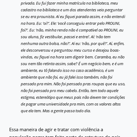
privada. Eu fui fazer minha matrícula na biblioteca, meu
cadastro na biblioteca e um dos atendentes veio perguntar
se eu era prounista. Aí eu fiquei parada assim, e não entendi
na hora. Eu: ‘oi?’. Ele: ‘você conseguiu entrar pelo PROUNI,
foi?’. Eu: ‘não, minha renda não é compatível ao PROUNI, eu
sou aluna, fiz vestibular, passei e entrei’. Aí: ‘não tem
nenhuma outra bolsa, não?’. Aí eu: ‘não, por quê?’. Aí, enfim,
ele desconversou e perguntou meu curso e desejou boas-
vindas, eu fiquei na hora sem digerir bem. Caramba, eu não
sou nem tão retinta assim, sabe? É um negócio bem, e é um
ambiente, eu tô falando isso no caso acadêmico, é um
ambiente que não foi, eu já falei isso também, não foi
pensado pra mim. Não foi pensado pras roupas que eu uso,
não foi pensado pro meu cabelo. Então, tem todo aquele
estigma, estereótipo que meus pais não devem ter condições
de pagar uma universidade pra mim, com os valores altos
que ela tem. Mas a gente passa todo dia.
Essa maneira de agir e tratar com violência a
população negra tem feito parte da estrutura do país,