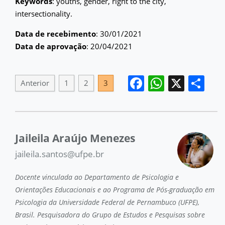
Keywords
: youths, gender, right to the city,
intersectionality.
Data de recebimento
: 30/01/2021
Data de aprovação
: 20/04/2021
Facebook
WhatsA
X
Sh
Anterior
1
2
3
Jaileila Araújo Menezes
jaileila.santos@ufpe.br
Docente vinculada ao Departamento de Psicologia e
Orientações Educacionais e ao Programa de Pós-graduação em
Psicologia da Universidade Federal de Pernambuco (UFPE),
Brasil. Pesquisadora do Grupo de Estudos e Pesquisas sobre