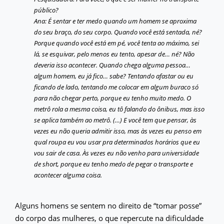
público?
Ana: É sentar e ter medo quando um homem se aproxima
do seu braço, do seu corpo. Quando você está sentada, né?
Porque quando você está em pé, você tenta ao máximo, sei
lá, se esquivar, pelo menos eu tento, apesar de… né? Não
deveria isso acontecer. Quando chega alguma pessoa…
algum homem, eu já fico… sabe? Tentando afastar ou eu
ficando de lado, tentando me colocar em algum buraco só
para não chegar perto, porque eu tenho muito medo. O
metrô rola a mesma coisa, eu tô falando do ônibus, mas isso
se aplica também ao metrô. (…) E você tem que pensar, às
vezes eu não queria admitir isso, mas às vezes eu penso em
qual roupa eu vou usar pra determinados horários que eu
vou sair de casa. Às vezes eu não venho para universidade
de short, porque eu tenho medo de pegar o transporte e
acontecer alguma coisa.
Alguns homens se sentem no direito de “tomar posse”
do corpo das mulheres, o que repercute na dificuldade