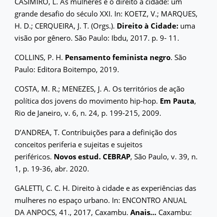
CASIMIRO, L. As mulheres e o direito à cidade: um
grande desafio do século XXI. In: KOETZ, V.; MARQUES,
H. D.; CERQUEIRA, J. T. (Orgs.).
Direito à Cidade:
uma
visão por gênero. São Paulo: Ibdu, 2017. p. 9- 11.
COLLINS, P. H.
Pensamento feminista negro
. São
Paulo: Editora Boitempo, 2019.
COSTA, M. R.; MENEZES, J. A. Os territórios de ação
política dos jovens do movimento hip-hop.
Em Pauta
,
Rio de Janeiro, v. 6, n. 24, p. 199-215, 2009.
D’ANDREA, T. Contribuições para a definição dos
conceitos periferia e sujeitas e sujeitos
periféricos.
Novos estud. CEBRAP
, São Paulo, v. 39, n.
1, p. 19-36, abr. 2020.
GALETTI, C. C. H. Direito à cidade e as experiências das
mulheres no espaço urbano. In: ENCONTRO ANUAL
DA ANPOCS, 41., 2017, Caxambu.
Anais…
Caxambu: