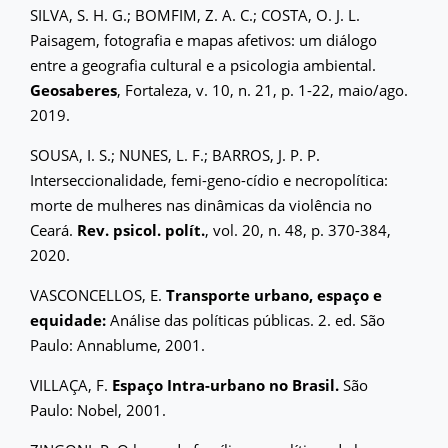
SILVA, S. H. G.; BOMFIM, Z. A. C.; COSTA, O. J. L.
Paisagem, fotografia e mapas afetivos: um diálogo
entre a geografia cultural e a psicologia ambiental.
Geosaberes
, Fortaleza, v. 10, n. 21, p. 1-22, maio/ago.
2019.
SOUSA, I. S.; NUNES, L. F.; BARROS, J. P. P.
Interseccionalidade, femi-geno-cídio e necropolítica:
morte de mulheres nas dinâmicas da violência no
Ceará.
Rev. psicol. polít.
, vol. 20, n. 48, p. 370-384,
2020.
VASCONCELLOS, E.
Transporte urbano, espaço e
equidade:
Análise das políticas públicas. 2. ed. São
Paulo: Annablume, 2001.
VILLAÇA, F.
Espaço Intra-urbano no Brasil.
São
Paulo: Nobel, 2001.