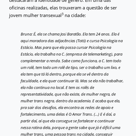
destacaram a identidade de gênero. Em uma das
oficinas realizadas, elas trouxeram a questão de ser
3
jovem mulher transexual
na cidade:
Bruna: É, ela se chama Josi Baratão. Ela tem 24 anos. Ela é
aqui moradora das adjacências (Totó) e cursa Psicologia na
Estácio. Mas para que ela possa cursar Psicologia na
Estácio, ela trabalha na C. (empresa de telemarketing), para
complementar a renda. Sabe como funciona, a C. tem todo
um rolê, tem todo um rolê de tipo, ser o trabalho um lixo, e
ela tem que tá lá dentro, porque ela se vê dentro da
faculdade, e ela quer continuar lá. Mas se ela não trabalhar,
ela não continua no local. E tem os rolês de
representatividade, que não existe, de mulher negra, de
mulher trans negra, dentro da academia. E acaba que ela,
pra sair dos desafios, ela encontra as redes de apoio e
fortalecimento, uma delas é O Amor Trans. (…) E é daí, a
partir daí, aí que ela consegue se fortalecer e continuar
nessa rotina dela, porque a gente sabe que já é difícil uma
mulher trans, uma pessoa trans na cidade, conseguir