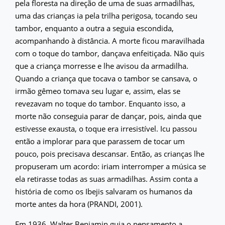
pela floresta na direção de uma de suas armadilhas,
uma das crianças ia pela trilha perigosa, tocando seu
tambor, enquanto a outra a seguia escondida,
acompanhando à distância. A morte ficou maravilhada
com o toque do tambor, dançava enfeitiçada. Não quis
que a criança morresse e lhe avisou da armadilha.
Quando a criança que tocava o tambor se cansava, o
irmão gêmeo tomava seu lugar e, assim, elas se
revezavam no toque do tambor. Enquanto isso, a
morte não conseguia parar de dançar, pois, ainda que
estivesse exausta, o toque era irresistível. Icu passou
então a implorar para que parassem de tocar um
pouco, pois precisava descansar. Então, as crianças lhe
propuseram um acordo: iriam interromper a música se
ela retirasse todas as suas armadilhas. Assim conta a
história de como os Ibejis salvaram os humanos da
morte antes da hora (PRANDI, 2001).
Em 1936, Walter Benjamin guia o pensamento a