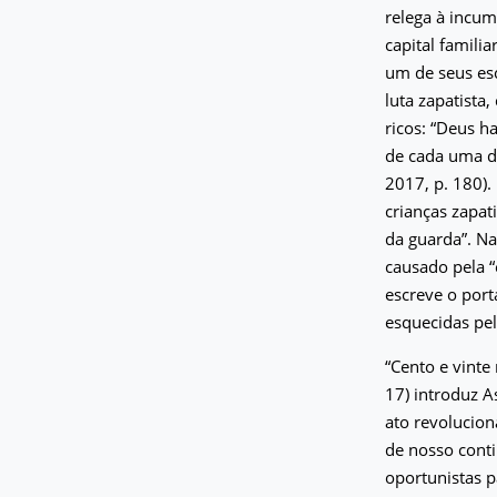
relega à incum
capital famili
um de seus esc
luta zapatista
ricos: “Deus h
de cada uma d
2017, p. 180).
crianças zapat
da guarda”. N
causado pela 
escreve o port
esquecidas pel
“Cento e vinte
17) introduz A
ato revolucion
de nosso conti
oportunistas p