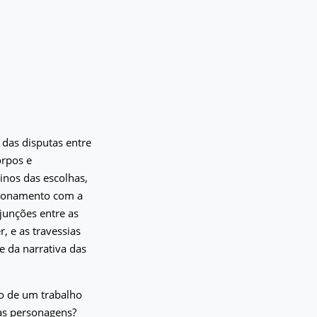
 das disputas entre
orpos e
inos das escolhas,
nsionamento com a
junções entre as
, e as travessias
e da narrativa das
ão de um trabalho
sas personagens?