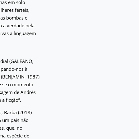
anas em solo
heres férteis,
m as bombas e
o a verdade pela
ivas a linguagem
o
ndial (GALEANO,
cipando-nos à
a (BENJAMIN, 1987),
 E se o momento
ssagem de Andrés
a ficção”.
o, Barba (2018)
m um país não
as, que, no
uma espécie de