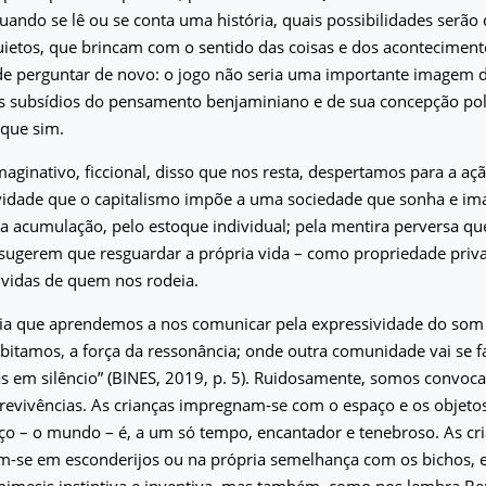
uando se lê ou se conta uma história, quais possibilidades serã
uietos, que brincam com o sentido das coisas e dos acontecimento
de perguntar de novo: o jogo não seria uma importante imagem d
s subsídios do pensamento benjaminiano e de sua concepção polí
 que sim.
aginativo, ficcional, disso que nos resta, despertamos para a ação
ividade que o capitalismo impõe a uma sociedade que sonha e im
a acumulação, pelo estoque individual; pela mentira perversa q
sugerem que resguardar a própria vida – como propriedade priva
vidas de quem nos rodeia.
cia que aprendemos a nos comunicar pela expressividade do som
itamos, a força da ressonância; onde outra comunidade vai se f
as em silêncio” (BINES, 2019, p. 5). Ruidosamente, somos convoc
evivências. As crianças impregnam-se com o espaço e os objeto
ço – o mundo – é, a um só tempo, encantador e tenebroso. As c
em-se em esconderijos ou na própria semelhança com os bichos,
imesis instintiva e inventiva, mas também, como nos lembra B