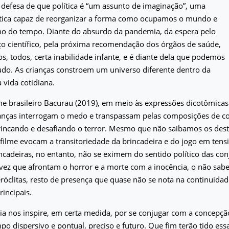
a defesa de que política é “um assunto de imaginação”, uma
ética capaz de reorganizar a forma como ocupamos o mundo e
mo do tempo. Diante do absurdo da pandemia, da espera pelo
o científico, pela próxima recomendação dos órgãos de saúde,
, todos, certa inabilidade infante, e é diante dela que podemos
udo. As crianças constroem um universo diferente dentro da
vida cotidiana.
me brasileiro Bacurau (2019), em meio às expressões dicotômicas
rianças interrogam o medo e transpassam pelas composições de c
rincando e desafiando o terror. Mesmo que não saibamos os dest
 filme evocam a transitoriedade da brincadeira e do jogo em te
incadeiras, no entanto, não se eximem do sentido político das con
vez que afrontam o horror e a morte com a inocência, o não saber
eróclitas, resto de presença que quase não se nota na continuidad
incipais.
cia nos inspire, em certa medida, por se conjugar com a concepç
 dispersivo e pontual, preciso e futuro. Que fim terão tido es