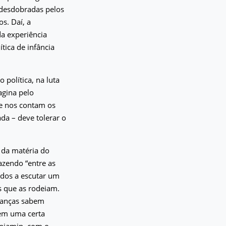
o desdobradas pelos
s. Daí, a
a experiência
tica de infância
 política, na luta
agina pelo
ue nos contam os
da – deve tolerar o
 da matéria do
azendo “entre as
ados a escutar um
s que as rodeiam.
rianças sabem
 em uma certa
enjamin, com o