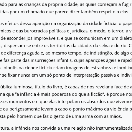
ado para as crianças da própria cidade, as quais começam a fugir
aídas por um chamado que parece dizer também respeito a elas.
os efeitos dessa aparição na organização da cidade fictícia: o pap
icos e das burocracias políticas e jurídicas, o medo, o terror, a v
s, de esconderijos improváveis, e que se comunicam em um diale
, dispersam-se entre os territórios da cidade, da selva e do rio. 
de diferença aguda e, ao mesmo tempo, de indistinção, de algo 
faz parte das insurreições infantis, cujas aparições ágeis e ráp
s infantis na cidade fictícia criam imagens de estranheza e famili
r se fixar nunca em um só ponto de interpretação passiva e indivi
pública luminosa, título do livro, é capaz de nos revelar a face de
rma que “a infância é mais poderosa do que a ficção”, é porque no
sses momentos em que elas interpelam os absurdos que vivemos
e ou perigosamente levam a cabo o ponto máximo da violência 
sta pelo homem que faz o gesto de uma arma com as mãos.
utura, a infância nos convida a uma relação não instrumentalizad