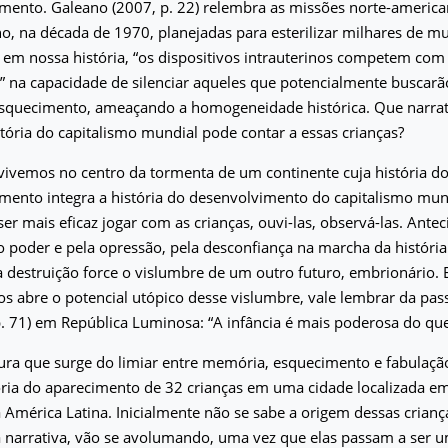
mento. Galeano (2007, p. 22) relembra as missões norte-americ
o, na década de 1970, planejadas para esterilizar milhares de mul
 em nossa história, “os dispositivos intrauterinos competem co
 na capacidade de silenciar aqueles que potencialmente buscarã
 esquecimento, ameaçando a homogeneidade histórica. Que narrat
tória do capitalismo mundial pode contar a essas crianças?
vivemos no centro da tormenta de um continente cuja história d
mento integra a história do desenvolvimento do capitalismo mu
ser mais eficaz jogar com as crianças, ouvi-las, observá-las. Ante
o poder e pela opressão, pela desconfiança na marcha da históri
 destruição force o vislumbre de um outro futuro, embrionário.
s abre o potencial utópico desse vislumbre, vale lembrar da pa
. 71) em República Luminosa: “A infância é mais poderosa do que 
ura que surge do limiar entre memória, esquecimento e fabulaçã
ória do aparecimento de 32 crianças em uma cidade localizada e
a América Latina. Inicialmente não se sabe a origem dessas crianç
a narrativa, vão se avolumando, uma vez que elas passam a ser 