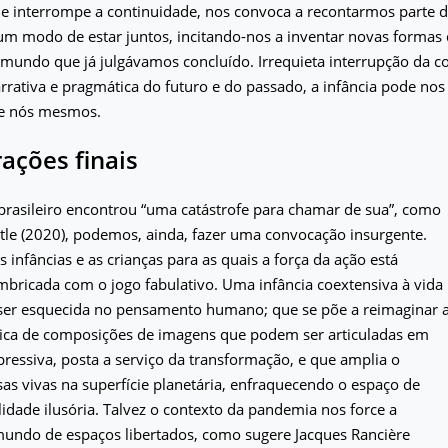
ue interrompe a continuidade, nos convoca a recontarmos parte de
m modo de estar juntos, incitando-nos a inventar novas formas d
mundo que já julgávamos concluído. Irrequieta interrupção da c
rativa e pragmática do futuro e do passado, a infância pode no
de nós mesmos.
ações finais
brasileiro encontrou “uma catástrofe para chamar de sua”, como
atle (2020), podemos, ainda, fazer uma convocação insurgente.
infâncias e as crianças para as quais a força da ação está
bricada com o jogo fabulativo. Uma infância coextensiva à vida
ser esquecida no pensamento humano; que se põe a reimaginar 
gica de composições de imagens que podem ser articuladas em
ressiva, posta a serviço da transformação, e que amplia o
as vivas na superfície planetária, enfraquecendo o espaço de
idade ilusória. Talvez o contexto da pandemia nos force a
undo de espaços libertados, como sugere Jacques Rancière