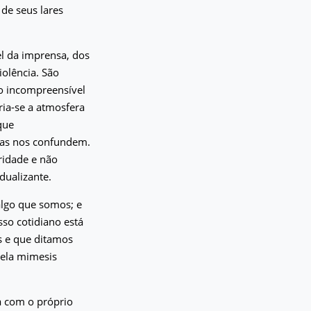
 de seus lares
el da imprensa, dos
iolência. São
to incompreensível
Cria-se a atmosfera
que
idas nos confundem.
aridade e não
dualizante.
 algo que somos; e
sso cotidiano está
 e que ditamos
pela mimesis
a com o próprio