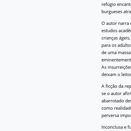
refúgio encant
burgueses atr
O autor narra 
estudos acadêm
crianças ágei
para os adultos
de uma massa 
eminentemente 
As insurreiçõe
deixam o leito
A ficção da re
se o autor afi
abarrotado de
como realidad
perversa impo
Inconclusa e f