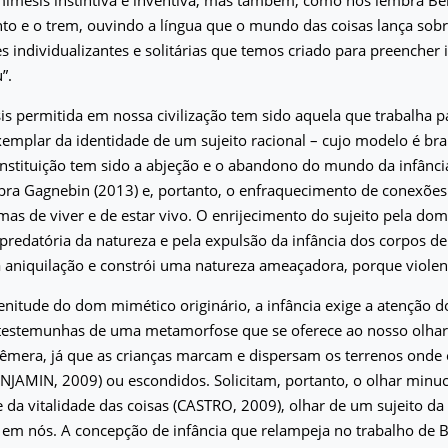
o e o trem, ouvindo a língua que o mundo das coisas lança sobr
 individualizantes e solitárias que temos criado para preencher 
”.
s permitida em nossa civilização tem sido aquela que trabalha pa
xemplar da identidade de um sujeito racional – cujo modelo é bran
nstituição tem sido a abjeção e o abandono do mundo da infância
ra Gagnebin (2013) e, portanto, o enfraquecimento de conexões
mas de viver e de estar vivo. O enrijecimento do sujeito pela do
 predatória da natureza e pela expulsão da infância dos corpos de
 aniquilação e constrói uma natureza ameaçadora, porque violen
enitude do dom mimético originário, a infância exige a atenção d
estemunhas de uma metamorfose que se oferece ao nosso olhar
efêmera, já que as crianças marcam e dispersam os terrenos onde
NJAMIN, 2009) ou escondidos. Solicitam, portanto, o olhar minuc
e da vitalidade das coisas (CASTRO, 2009), olhar de um sujeito da 
 em nós. A concepção de infância que relampeja no trabalho de