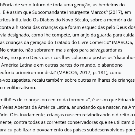
bência de ser o futuro de toda uma geração, as herdeiras do
6
ar. E é assim que Subcomandante Insurgente Marcos
(2017), em
ritos intitulado Os Diabos do Novo Século, sobre a memória da
, conta a história das crianças que foram esquecidas pelo Deus do
avia designado, como lhe compete, um anjo da guarda para cuida
as crianças da geração do Tratado do Livre Comércio” (MARCOS,
 No entanto, não sobraram mais anjos para salvaguardar as
istas, no que o Deus dos ricos lhes colocou a postos os “diabinho
a América Latina e em outras partes do mundo, o abandono
“euforia primeiro-mundista” (MARCOS, 2017, p. 181), como
a-voz zapatista, recaiu também sobre outras milhares de crianças
o neoliberalismo.
 milhões de crianças no centro da tormenta”, é assim que Eduard
s Veias Abertas da América Latina, anunciando que nascer, na Am
ário. Obstinadamente, crianças nascem reivindicando o direito a
nente, contra todas as correntes conservadoras que se utilizam d
ara culpabilizar o povoamento dos países subdesenvolvidos por 