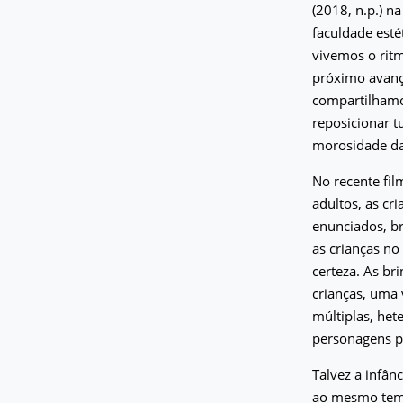
(2018, n.p.) n
faculdade est
vivemos o rit
próximo avanç
compartilhamos
reposicionar t
morosidade da 
No recente fil
adultos, as c
enunciados, b
as crianças no
certeza. As br
crianças, uma 
múltiplas, het
personagens pr
Talvez a infân
ao mesmo tempo