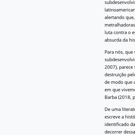
subdesenvolvi
latinoamerican
alertando que,
metralhadoras”
luta contra o
absurda da his
Para nós, que 
subdesenvolvi
2007), parece 
destruição pel
de modo que a
em que vivemo
Barba (2018, p
De uma literat
escreve a hist
identificado d
decorrer dess