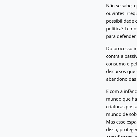
Não se sabe, q
ouvintes irreq
possibilidade 
política? Temo
para defender
Do processo im
contra a pass
consumo e pel
discursos que 
abandono das 
É com a infân
mundo que hab
criaturas post
mundo de sobr
Mas esse espa
disso, proteg
camuflagem, m