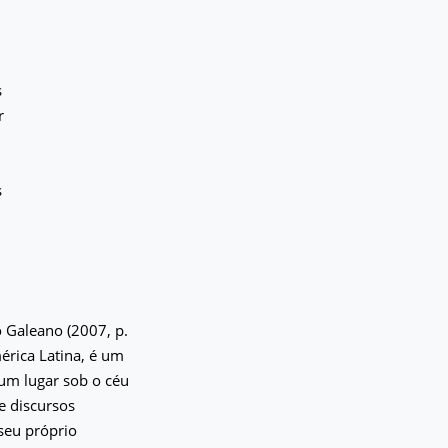
s
r
s
o Galeano (2007, p.
érica Latina, é um
 um lugar sob o céu
e discursos
seu próprio