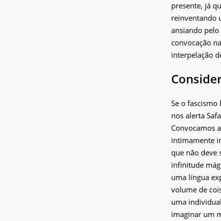
presente, já q
reinventando u
ansiando pelo 
convocação nar
interpelação 
Consider
Se o fascismo 
nos alerta Saf
Convocamos as 
intimamente im
que não deve 
infinitude má
uma língua exp
volume de cois
uma individual
imaginar um m