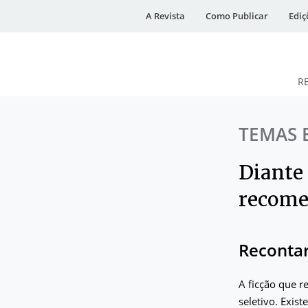
A Revista
Como Publicar
Ediç
R
DESidades
TEMAS 
Diante
recomeç
Recontar
A ficção que r
seletivo. Exis