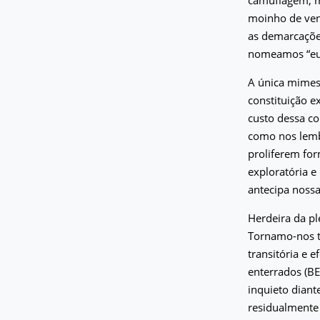
moinho de vent
as demarcações
nomeamos “eu
A única mimesi
constituição e
custo dessa co
como nos lemb
proliferem for
exploratória e
antecipa nossa
Herdeira da pl
Tornamo-nos t
transitória e 
enterrados (BE
inquieto diant
residualmente