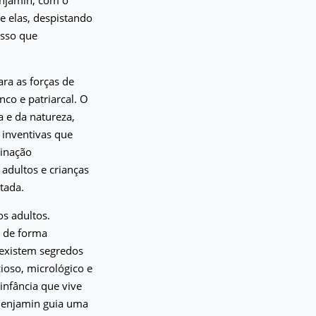
e elas, despistando
isso que
ra as forças de
co e patriarcal. O
 e da natureza,
 inventivas que
minação
 adultos e crianças
tada.
os adultos.
 de forma
 existem segredos
ioso, micrológico e
infância que vive
 Benjamin guia uma