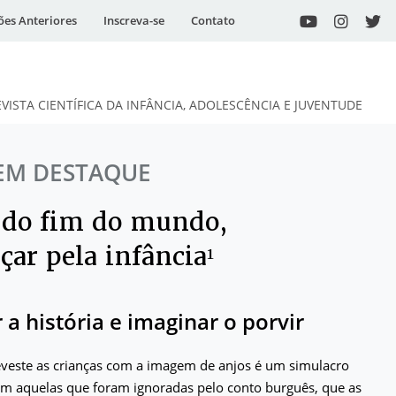
ões Anteriores
Inscreva-se
Contato
EVISTA CIENTÍFICA DA INFÂNCIA, ADOLESCÊNCIA E JUVENTUDE
EM DESTAQUE
 do fim do mundo,
ar pela infância¹
 a história e imaginar o porvir
eveste as crianças com a imagem de anjos é um simulacro
tem aquelas que foram ignoradas pelo conto burguês, que as