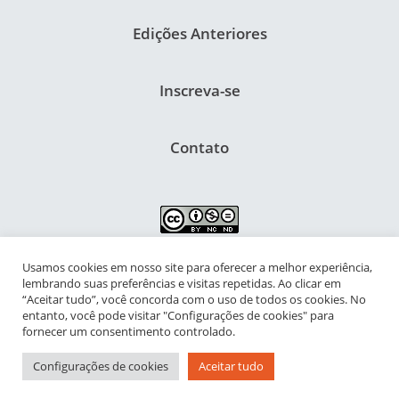
Edições Anteriores
Inscreva-se
Contato
Usamos cookies em nosso site para oferecer a melhor experiência,
NIPIAC – Núcleo Interdisciplinar de Pesquisa para a Infância e
lembrando suas preferências e visitas repetidas. Ao clicar em
Adolescência Contemporâneas
“Aceitar tudo”, você concorda com o uso de todos os cookies. No
entanto, você pode visitar "Configurações de cookies" para
Universidade Federal do Rio de Janeiro - Campus da Praia Vermelha
fornecer um consentimento controlado.
Av. Pasteur, 250 – Urca, Prédio da Decania do CFCH
Configurações de cookies
Aceitar tudo
Rio de Janeiro - RJ, Brasil | CEP 22.290-902