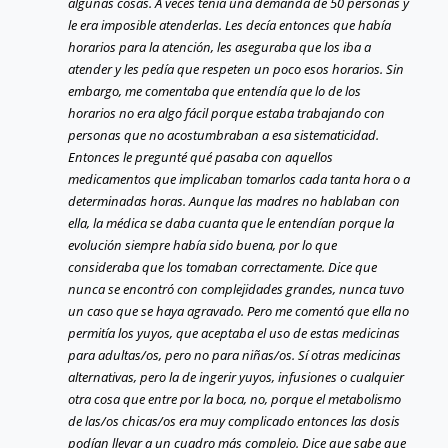
algunas cosas. A veces tenía una demanda de 50 personas y
le era imposible atenderlas. Les decía entonces que había
horarios para la atención, les aseguraba que los iba a
atender y les pedía que respeten un poco esos horarios. Sin
embargo, me comentaba que entendía que lo de los
horarios no era algo fácil porque estaba trabajando con
personas que no acostumbraban a esa sistematicidad.
Entonces le pregunté qué pasaba con aquellos
medicamentos que implicaban tomarlos cada tanta hora o a
determinadas horas. Aunque las madres no hablaban con
ella, la médica se daba cuanta que le entendían porque la
evolución siempre había sido buena, por lo que
consideraba que los tomaban correctamente. Dice que
nunca se encontró con complejidades grandes, nunca tuvo
un caso que se haya agravado. Pero me comentó que ella no
permitía los yuyos, que aceptaba el uso de estas medicinas
para adultas/os, pero no para niñas/os. Sí otras medicinas
alternativas, pero la de ingerir yuyos, infusiones o cualquier
otra cosa que entre por la boca, no, porque el metabolismo
de las/os chicas/os era muy complicado entonces las dosis
podían llevar a un cuadro más complejo. Dice que sabe que