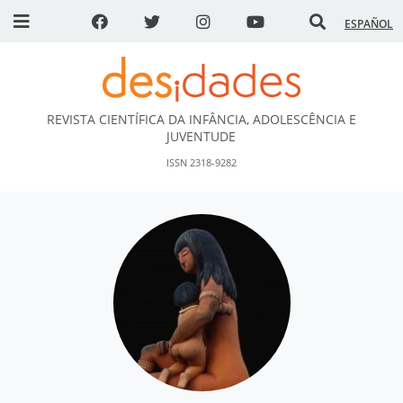
ESPAÑOL
REVISTA CIENTÍFICA DA INFÂNCIA, ADOLESCÊNCIA E
DESidades
JUVENTUDE
ISSN 2318-9282