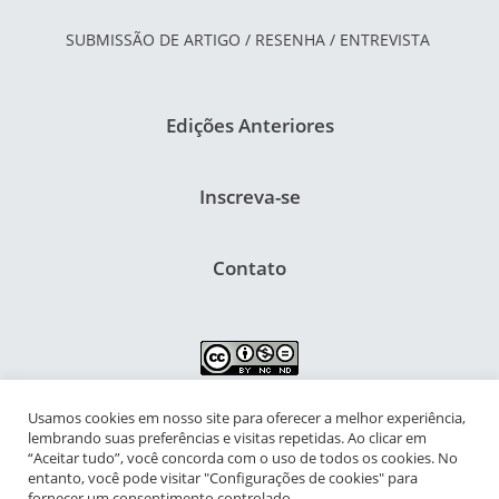
SUBMISSÃO DE ARTIGO / RESENHA / ENTREVISTA
Edições Anteriores
Inscreva-se
Contato
Usamos cookies em nosso site para oferecer a melhor experiência,
NIPIAC – Núcleo Interdisciplinar de Pesquisa para a Infância e
lembrando suas preferências e visitas repetidas. Ao clicar em
Adolescência Contemporâneas
“Aceitar tudo”, você concorda com o uso de todos os cookies. No
entanto, você pode visitar "Configurações de cookies" para
Universidade Federal do Rio de Janeiro - Campus da Praia Vermelha
fornecer um consentimento controlado.