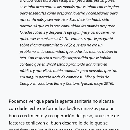
enviaba leche para que recuperen peso. Ella, por su parte,
se estaba acercando a las mamás que estaban con este plan
para enseñarles cómo preparar la leche y aconsejarlas para
que rinda más y sea más rica. Esta decisión había sido
porque “vi que en la otra comunidad las mamás preparan
la leche caliente y después le agregan fría y así no sirve, no
quiero ver eso mismo acá”. Fue entonces que le pregunté
sobre el amamantamiento y dijo que eso no era un
problema en la comunidad, que todas las mamás daban la
teta. Con respecto a esto dijo sorprendida que le habían
contado que en Brasil estaba prohibido dar la teta en
público y que ella lo había evaluado, pero pensaba que “no
era ningún pecado darle de comer a tu hijo” (Diario de
Campo en coautoría Enriz y Cantore, Iguazú, mayo 2016).
Podemos ver que para la agente sanitaria no alcanza
con darle leche de formula a las/los niñas/os para un
buen crecimiento y recuperación del peso, una serie de
factores conllevan al buen desarrollo de lo que se
considera una/un niña/o sana/o. Como ocurre en otras