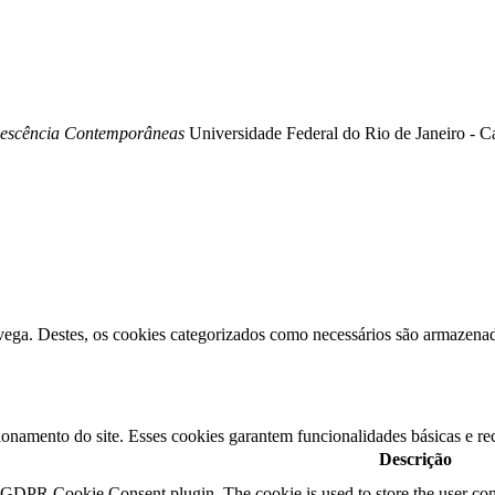
olescência Contemporâneas
Universidade Federal do Rio de Janeiro - 
avega. Destes, os cookies categorizados como necessários são armazena
ionamento do site. Esses cookies garantem funcionalidades básicas e re
Descrição
y GDPR Cookie Consent plugin. The cookie is used to store the user cons