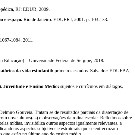
eropédica, RJ: EDUR, 2009.
o e espaço.
Rio de Janeiro: EDUERJ, 2001. p. 103-133.
. 1067-1084, 2011.
m Educação) – Universidade Federal de Sergipe, 2018.
atórios da vida estudantil:
primeiros estudos. Salvador: EDUFBA,
).
Juventude e Ensino Médio:
sujeitos e currículos em diálogos,
Delmiro Gouveia. Tratam-se de resultados parciais da dissertação de
com nove alunos(as) e observações da rotina escolar. Refletimos sobre
as mídias, invisibiliza outros aspectos igualmente relevantes, a
dicando os aspectos subjetivos e estruturais que se entrecruzam
s que estão no último ano do ensino médio.