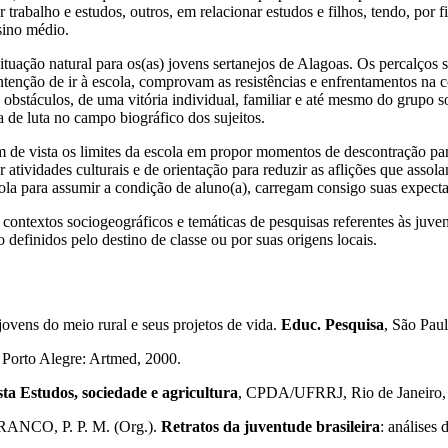
r trabalho e estudos, outros, em relacionar estudos e filhos, tendo, por
sino médio.
uação natural para os(as) jovens sertanejos de Alagoas. Os percalços s
ntenção de ir à escola, comprovam as resistências e enfrentamentos na 
obstáculos, de uma vitória individual, familiar e até mesmo do grupo s
 de luta no campo biográfico dos sujeitos.
e vista os limites da escola em propor momentos de descontração para 
 atividades culturais e de orientação para reduzir as aflições que asso
ola para assumir a condição de aluno(a), carregam consigo suas expect
 contextos sociogeográficos e temáticas de pesquisas referentes às ju
ão definidos pelo destino de classe ou por suas origens locais.
ens do meio rural e seus projetos de vida.
Educ. Pesquisa
, São Paul
. Porto Alegre: Artmed, 2000.
ta Estudos, sociedade e agricultura
, CPDA/UFRRJ, Rio de Janeiro,
BRANCO, P. P. M. (Org.).
Retratos da juventude brasileira
: análises