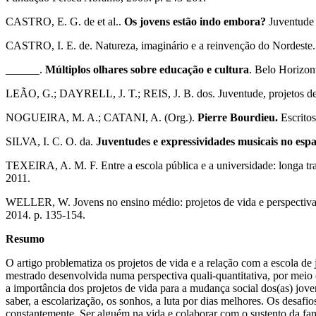
CASTRO, E. G. de et al..
Os jovens estão indo embora?
Juventude 
CASTRO, I. E. de. Natureza, imaginário e a reinvenção do Norde
______.
Múltiplos olhares sobre educação e cultura
. Belo Horizo
LEÃO, G.; DAYRELL, J. T.; REIS, J. B. dos. Juventude, projetos de
NOGUEIRA, M. A.; CATANI, A. (Org.).
Pierre Bourdieu.
Escritos
SILVA, I. C. O. da.
Juventudes e expressividades musicais no espa
TEXEIRA, A. M. F. Entre a escola pública e a universidade: longa t
2011.
WELLER, W. Jovens no ensino médio: projetos de vida e perspecti
2014. p. 135-154.
Resumo
O artigo problematiza os projetos de vida e a relação com a escola d
mestrado desenvolvida numa perspectiva quali-quantitativa, por meio d
a importância dos projetos de vida para a mudança social dos(as) jove
saber, a escolarização, os sonhos, a luta por dias melhores. Os desafi
constantemente. Ser alguém na vida e colaborar com o sustento da fa