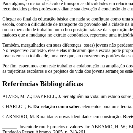
Para alguns, o maior obstáculo é transpor as dificuldades em relaciona
reconhecidos pelos professores diante sua devoção à conclusão do en
Chegar ao final da educação básica em nada se configura como uma sit
escola, como a dificuldade de transporte do povoado até a cidade na i
ou no mercado de trabalho numa boa posição trata-se da superação de 
maiores que a mudança no extrato econômico, repercute uma trajetória
Também, mergulhados em suas diferenças, os(as) jovens não perderam d
No respectivo contexto, eles e elas indicaram que a escola pode propor
jovens em sua totalidade, uma vez que, ao cruzarem os portões da esc
Por fim, esperamos com este trabalho a colaboração na ampliação dos
as trajetórias escolares e os projetos de vida dos jovens sertanejos est
Referências Bibliográficas
ALVES, M. Z.; DAYRELL, J. Ser alguém na vida: um estudo sobre jov
CHARLOT, B.
Da relação com o saber
: elementos para uma teoria
CARNEIRO, M. Ruralidade: novas identidades em construção.
Revis
______. Juventude rural: projetos e valores. In: ABRAMO, H. W.; 
Fundação Perseu Abramo, 2005. p. 243-261.