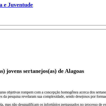
ia e Juventude
s) jovens sertanejos(as) de Alagoas
uturas objetivas rompem com a concepção homogênea acerca dos sertanejo
es da pesquisa revelaram sua complexidade, sendo desejosos por formaçõ
a, mas não desqualificam os infortúnios perpassados no processo de e