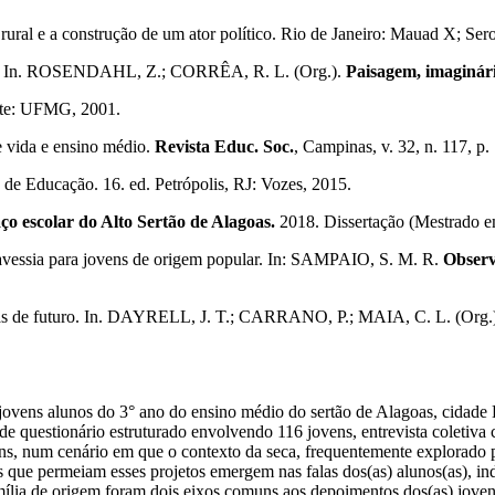
rural e a construção de um ator político. Rio de Janeiro: Mauad X; S
ste. In. ROSENDAHL, Z.; CORRÊA, R. L. (Org.).
Paisagem, imaginári
nte: UFMG, 2001.
 vida e ensino médio.
Revista Educ. Soc.
, Campinas, v. 32, n. 117, p
 de Educação. 16. ed. Petrópolis, RJ: Vozes, 2015.
ço escolar do Alto Sertão de Alagoas.
2018. Dissertação (Mestrado e
ravessia para jovens de origem popular. In: SAMPAIO, S. M. R.
Observ
vas de futuro. In. DAYRELL, J. T.; CARRANO, P.; MAIA, C. L. (Org.
e jovens alunos do 3° ano do ensino médio do sertão de Alagoas, cidade 
e questionário estruturado envolvendo 116 jovens, entrevista coletiva 
ns, num cenário em que o contexto da seca, frequentemente explorado pel
os que permeiam esses projetos emergem nas falas dos(as) alunos(as), in
mília de origem foram dois eixos comuns aos depoimentos dos(as) joven