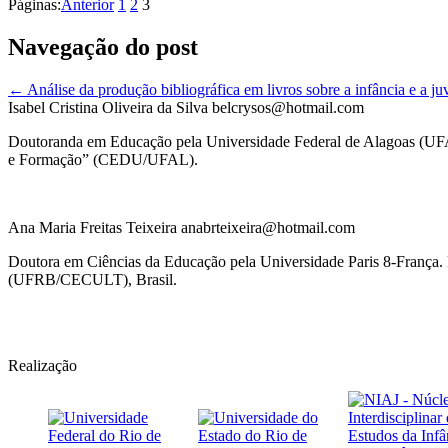
Páginas:
Anterior
1
2
3
Share
Navegação do post
←
Análise da produção bibliográfica em livros sobre a infância e a j
Isabel Cristina Oliveira da Silva
belcrysos@hotmail.com
Doutoranda em Educação pela Universidade Federal de Alagoas (UFAL
e Formação” (CEDU/UFAL).
Ana Maria Freitas Teixeira
anabrteixeira@hotmail.com
Doutora em Ciências da Educação pela Universidade Paris 8-França. 
(UFRB/CECULT), Brasil.
Realização