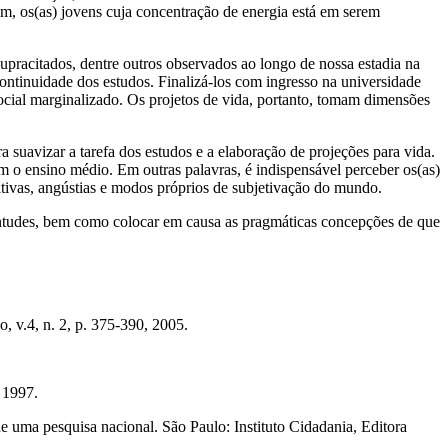
 fim, os(as) jovens cuja concentração de energia está em serem
upracitados, dentre outros observados ao longo de nossa estadia na
continuidade dos estudos. Finalizá-los com ingresso na universidade
ocial marginalizado. Os projetos de vida, portanto, tomam dimensões
suavizar a tarefa dos estudos e a elaboração de projeções para vida.
lam o ensino médio. Em outras palavras, é indispensável perceber os(as)
ativas, angústias e modos próprios de subjetivação do mundo.
ventudes, bem como colocar em causa as pragmáticas concepções de que
o, v.4, n. 2, p. 375-390, 2005.
 1997.
 de uma pesquisa nacional. São Paulo: Instituto Cidadania, Editora