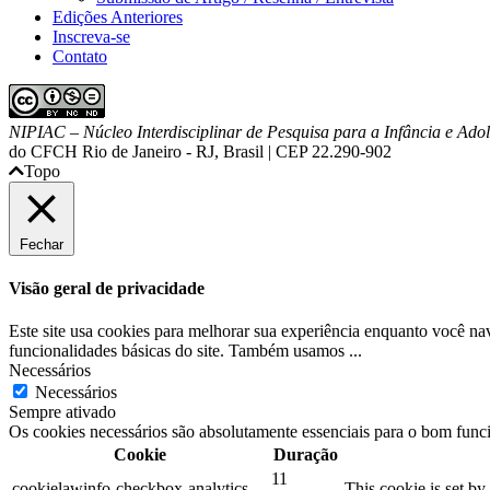
Edições Anteriores
Inscreva-se
Contato
NIPIAC – Núcleo Interdisciplinar de Pesquisa para a Infância e Ad
do CFCH
Rio de Janeiro - RJ, Brasil | CEP 22.290-902
Topo
Fechar
Visão geral de privacidade
Este site usa cookies para melhorar sua experiência enquanto você n
funcionalidades básicas do site. Também usamos
...
Necessários
Necessários
Sempre ativado
Os cookies necessários são absolutamente essenciais para o bom func
Cookie
Duração
11
cookielawinfo-checkbox-analytics
This cookie is set b