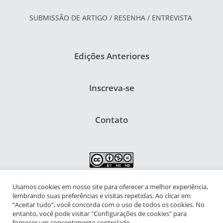
SUBMISSÃO DE ARTIGO / RESENHA / ENTREVISTA
Edições Anteriores
Inscreva-se
Contato
Usamos cookies em nosso site para oferecer a melhor experiência,
NIPIAC – Núcleo Interdisciplinar de Pesquisa para a Infância e
lembrando suas preferências e visitas repetidas. Ao clicar em
Adolescência Contemporâneas
“Aceitar tudo”, você concorda com o uso de todos os cookies. No
entanto, você pode visitar "Configurações de cookies" para
Universidade Federal do Rio de Janeiro - Campus da Praia Vermelha
fornecer um consentimento controlado.