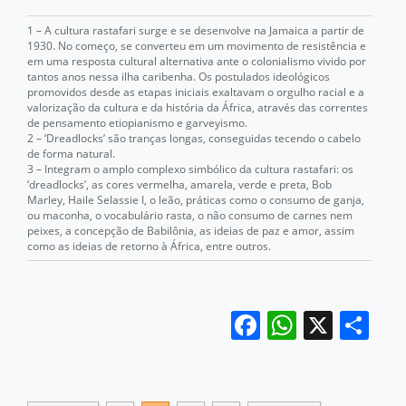
1 – A cultura rastafari surge e se desenvolve na Jamaica a partir de
1930. No começo, se converteu em um movimento de resistência e
em uma resposta cultural alternativa ante o colonialismo vivido por
tantos anos nessa ilha caribenha. Os postulados ideológicos
promovidos desde as etapas iniciais exaltavam o orgulho racial e a
valorização da cultura e da história da África, através das correntes
de pensamento etiopianismo e garveyismo.
2 – ‘Dreadlocks’ são tranças longas, conseguidas tecendo o cabelo
de forma natural.
3 – Integram o amplo complexo simbólico da cultura rastafari: os
‘dreadlocks’, as cores vermelha, amarela, verde e preta, Bob
Marley, Haile Selassie I, o leão, práticas como o consumo de ganja,
ou maconha, o vocabulário rasta, o não consumo de carnes nem
peixes, a concepção de Babilônia, as ideias de paz e amor, assim
como as ideias de retorno à África, entre outros.
Facebook
WhatsA
X
Sh