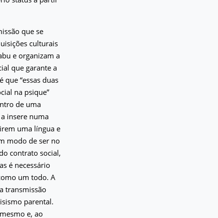
missão que se
uisições culturais
tabu e organizam a
cial que garante a
 é que “essas duas
cial na psique”
entro de uma
e a insere numa
uirem uma língua e
 um modo de ser no
o contrato social,
as é necessário
 como um todo. A
na transmissão
isismo parental.
i mesmo e, ao