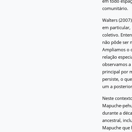
em todo espaço
comunitário.
Walters (2007)
em particular,
coletivo. Ente
não pôde ser 
Ampliamos o co
relação especi
observamos a 
principal por 
persiste, o qu
um a posterior
Neste contexto
Mapuche-pehue
durante a déca
ancestral, in
Mapuche que ha