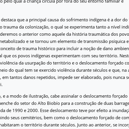
 pelo qual a criança circula por fora do seu entorno familiar e
 destaca que a principal causa do sofrimento indígena é a dor do 
 o trauma da colonização, o qual se experimenta tanto a nível in
nderemos o anterior como aquele da história traumática dos povo
metabolizado e se tornou um elemento de transmissão psíquica en
nceito de trauma histórico para incluir a noção de dano ambient
al que os povos indígenas experimentam com seu território. Nest
violência da usurpação do território e o deslocamento forçado 
meio do qual tem se exercido violência durante séculos e que, na 
e, em tantos danos repetidos, impede ser elaborado, pois nunca s
i.
, e a modo de ilustração, cabe assinalar o deslocamento forçad
nche do setor do Alto Biobío para a construção de duas barrage
da de 1990 e 2000. Esse deslocamento teve por efeito a inundaçã
cluindo seus cemitérios, bem como o deslocamento forçado de c
bitaram o território durante séculos. Junto ao anterior, se inc