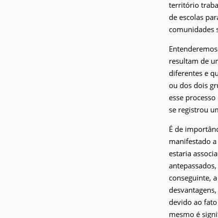
território tra
de escolas par
comunidades s
Entenderemos 
resultam de um
diferentes e 
ou dos dois gr
esse processo 
se registrou u
É de importân
manifestado a 
estaria associ
antepassados, 
conseguinte, a
desvantagens,
devido ao fat
mesmo é signif