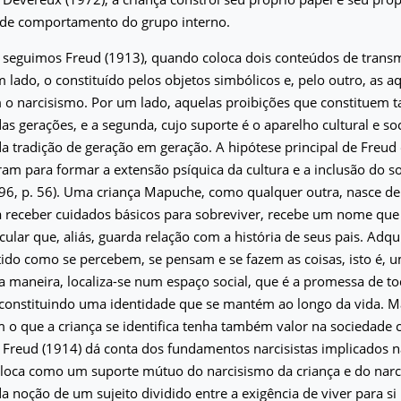
de comportamento do grupo interno.
, seguimos Freud (1913), quando coloca dois conteúdos de trans
lado, o constituído pelos objetos simbólicos e, pelo outro, as aq
 o narcisismo. Por um lado, aquelas proibições que constituem 
das gerações, e a segunda, cujo suporte é o aparelho cultural e so
a tradição de geração em geração. A hipótese principal de Freud
ram para formar a extensão psíquica da cultura e a inclusão do so
1996, p. 56). Uma criança Mapuche, como qualquer outra, nasce d
 a receber cuidados básicos para sobreviver, recebe um nome qu
cular que, aliás, guarda relação com a história de seus pais. Adq
tido como se percebem, se pensam e se fazem as coisas, isto é,
 maneira, localiza-se num espaço social, que é a promessa de tod
 constituindo uma identidade que se mantém ao longo da vida. M
 o que a criança se identifica tenha também valor na sociedade
, Freud (1914) dá conta dos fundamentos narcisistas implicados 
oloca como um suporte mútuo do narcisismo da criança e do narc
da noção de um sujeito dividido entre a exigência de viver para s