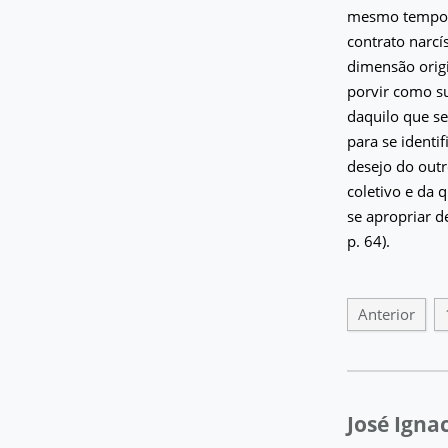
mesmo tempo, s
contrato narcí
dimensão orig
porvir como su
daquilo que se
para se identi
desejo do outr
coletivo e da 
se apropriar de
p. 64).
Anterior
José Igna