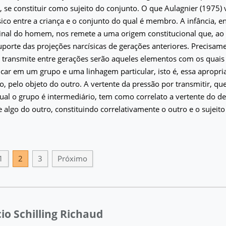
e constituir como sujeito do conjunto. O que Aulagnier (1975) 
sico entre a criança e o conjunto do qual é membro. A infância, 
inal do homem, nos remete a uma origem constitucional que, a
porte das projeções narcísicas de gerações anteriores. Precisam
 transmite entre gerações serão aqueles elementos com os quais 
ficar em um grupo e uma linhagem particular, isto é, essa apropri
o, pelo objeto do outro. A vertente da pressão por transmitir, qu
qual o grupo é intermediário, tem como correlato a vertente do de
 algo do outro, constituindo correlativamente o outro e o sujeito 
1
2
3
Próximo
cio Schilling Richaud