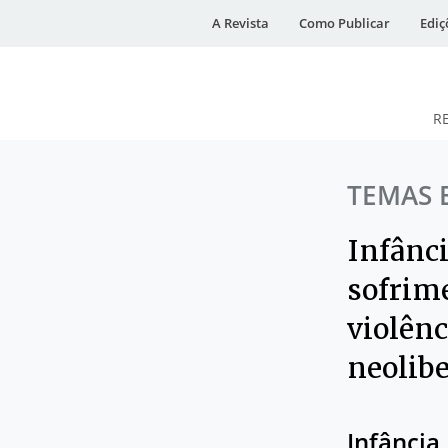
A Revista
Como Publicar
Ediç
R
DESidades
TEMAS 
Infânc
sofrim
violênc
neolib
Infância