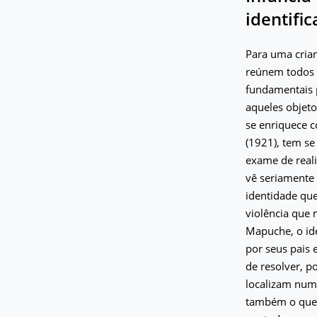
identific
Para uma crian
reúnem todos a
fundamentais p
aqueles objet
se enriquece c
(1921), tem se
exame de realid
vê seriamente
identidade que
violência que 
Mapuche, o ide
por seus pais 
de resolver, p
localizam num
também o que o