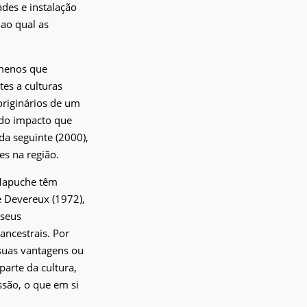
ades e instalação
 ao qual as
ômenos que
es a culturas
originários de um
 do impacto que
a seguinte (2000),
es na região.
 Mapuche têm
e Devereux (1972),
 seus
ancestrais. Por
 suas vantagens ou
arte da cultura,
são, o que em si