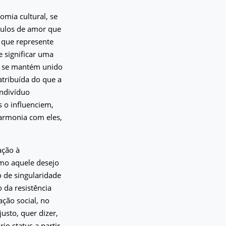
omia cultural, se
culos de amor que
 que represente
 significar uma
o se mantém unido
atribuída do que a
indivíduo
 o influenciem,
armonia com eles,
ação à
mo aquele desejo
 de singularidade
 da resistência
ção social, no
usto, quer dizer,
io status a partir