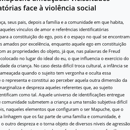
atórias face à violência social
ça, seus pais, depois a família e a comunidade em que habita,
queles vínculos de amor e referências identificatórias
ara a constituição do ego, pois é o espaço no qual se encontram
os amados por excelência, enquanto aquele ego em constituição
om as propriedades do objeto, já que, nas palavras de Freud
 colocado no lugar do ideal do eu, o que influencia o exercício do
ade da criança. No caso desta difícil troca cultural, a infância se
 ameaçada quando o sujeito tem vergonha e oculta essa
 o representa e constitui ao perceber aquela outra dimensão da
marginaliza e despreza aqueles referentes que, ao sujeito
ntificam como tal. Aquele universo de identificações entregue
e comunidade submetem a criança a uma tensão subjetiva difícil
ois, naqueles elementos que configuram o ser Mapuche, que o
a linhagem que os faz parte de uma família e comunidade, é
 outro despreza e o torna objeto de diversos níveis de agressão