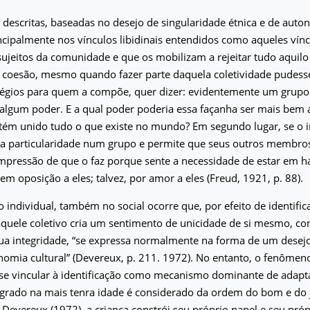
s descritas, baseadas no desejo de singularidade étnica e de auton
cipalmente nos vínculos libidinais entendidos como aqueles vín
ujeitos da comunidade e que os mobilizam a rejeitar tudo aquilo
coesão, mesmo quando fazer parte daquela coletividade pudesse
ilégios para quem a compõe, quer dizer: evidentemente um grup
algum poder. E a qual poder poderia essa façanha ser mais bem 
tém unido tudo o que existe no mundo? Em segundo lugar, se o 
a particularidade num grupo e permite que seus outros membros
mpressão de que o faz porque sente a necessidade de estar em h
 em oposição a eles; talvez, por amor a eles (Freud, 1921, p. 88).
individual, também no social ocorre que, por efeito de identific
quele coletivo cria um sentimento de unicidade de si mesmo, co
ua integridade, “se expressa normalmente na forma de um desejo
nomia cultural” (Devereux, p. 211. 1972). No entanto, o fenômeno
e vincular à identificação como mecanismo dominante de adapta
egrado na mais tenra idade é considerado da ordem do bom e do j
Devereux (1972), a criança constrói seu próprio papel e seu própr