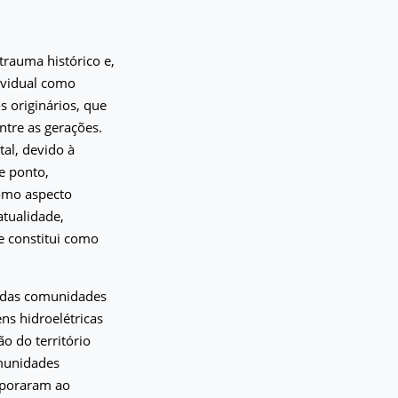
trauma histórico e,
dividual como
s originários, que
tre as gerações.
al, devido à
e ponto,
como aspecto
atualidade,
e constitui como
o das comunidades
ns hidroelétricas
o do território
omunidades
orporaram ao