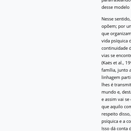
desse modelo 
Nesse sentido
opõem; por um 
que organizam
vida psíquica 
continuidade d
vias se encont
(Kaës et al., 
família, junto
linhagem parti
lhes é transmi
mundo e, desta
e assim vai se
que aquilo com
respeito disso
psíquica e a c
Isso dá conta 