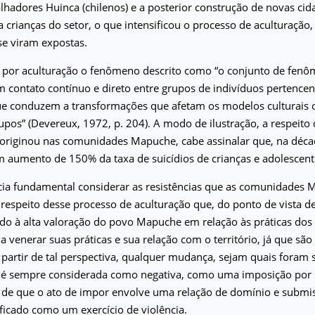
balhadores Huinca (chilenos) e a posterior construção de novas cid
a crianças do setor, o que intensificou o processo de aculturação,
e viram expostas.
por aculturação o fenômeno descrito como “o conjunto de fen
 contato contínuo e direto entre grupos de indivíduos pertencent
que conduzem a transformações que afetam os modelos culturais 
upos” (Devereux, 1972, p. 204). A modo de ilustração, a respeito
originou nas comunidades Mapuche, cabe assinalar que, na décad
m aumento de 150% da taxa de suicídios de crianças e adolescent
cia fundamental considerar as resistências que as comunidades
respeito desse processo de aculturação que, do ponto de vista d
ado à alta valoração do povo Mapuche em relação às práticas dos
a venerar suas práticas e sua relação com o território, já que são 
 partir de tal perspectiva, qualquer mudança, sejam quais foram
 é sempre considerada como negativa, como uma imposição por p
o de que o ato de impor envolve uma relação de domínio e submis
icado como um exercício de violência.