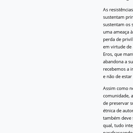
As resistência
sustentam prin
sustentam os s
uma ameaça à 
perda de priv
em virtude de 
Eros, que man
abandona a su
recebemos a i
e não de estar
Assim como no 
comunidade, a
de preservar s
étnica de auto
também deve s
qual, tudo int
parafraseando 