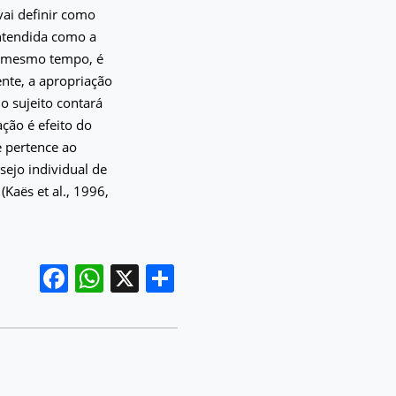
vai definir como
entendida como a
o mesmo tempo, é
ente, a apropriação
o sujeito contará
ação é efeito do
e pertence ao
sejo individual de
(Kaës et al., 1996,
Facebook
WhatsApp
X
Share