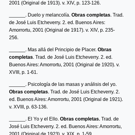
2001
(Original de 1913)
.
v. XIV, p. 123-126.
______
. Duelo y melancolía.
Obras
c
ompletas
.
Trad.
de José Luis Etcheverry.
2
.
ed. Buenos Aires:
Amorrortu, 2001
(Original de 1917)
.
v. XIV, p. 235-
256.
______
. Mas allá del Principio de Placer.
Obras
c
ompletas
.
Trad. de José Luis Etcheverry.
2
.
ed.
Buenos Aires: Amorrortu, 2001 (
Original de 1920)
.
v.
XVIII, p. 1-61.
______
. Psicología de las masas y análisis del yo.
Obras
c
ompletas
.
Trad. de José Luis Etcheverry.
2
.
ed. Buenos Aires: Amorrortu, 2001
(Original de 1921)
.
v. XVIII, p. 63-136.
______
. El Yo y el Ello.
Obras
c
ompletas.
Trad. de
José Luis Etcheverry.
2
.
ed. Buenos Aires: Amorrortu,
2001
(Original de 1923)
.
v. XIX, p. 1-59.