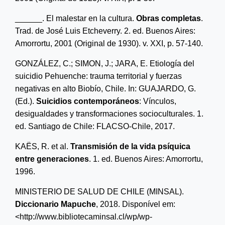
______
. El malestar en la cultura.
Obras
c
ompletas
.
Trad. de José Luis Etcheverry.
2
.
ed. Buenos Aires:
Amorrortu, 2001
(Original de 1930). v. XXI, p. 57-140.
GONZ
ÁLEZ
, C.; S
IMON
, J.; J
ARA
, E. Etiología del
suicidio Pehuenche: trauma territorial y fuerzas
negativas en alto Biobío, Chile.
I
n: GUAJARDO, G.
(Ed
.
).
Suicidios
contemporáneos
: Vínculos,
desigualdades y transformaciones socioculturales.
1
.
ed.
Santiago de Chile: FLACSO-Chile
, 2017.
KAËS, R.
e
t al.
Transmisión de la vida psíquica
entre generaciones
. 1
.
ed. Buenos Aires: Amorrortu,
1996.
MINISTERIO DE SALUD DE CHILE
(MINSAL).
Diccionario Mapuche
, 2018.
Disponível em:
<
http://www.bibliotecaminsal.cl/wp/wp-