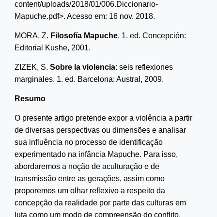
content/uploads/2018/01/006.Diccionario-
Mapuche.pd
f
>. Acesso em:
16 nov. 2018.
M
ORA
, Z.
Filosofía
M
apuche
. 1
.
ed. Concepción:
Editorial Kushe, 2001.
Z
IZEK
, S.
Sobre la violencia
: seis reflexiones
marginales
. 1
.
ed. Barcelona: Austral, 2009.
Resumo
O presente artigo pretende expor a violência a partir
de diversas perspectivas ou dimensões e analisar
sua influência no processo de identificação
experimentado na infância Mapuche. Para isso,
abordaremos a noção de aculturação e de
transmissão entre as gerações, assim como
proporemos um olhar reflexivo a respeito da
concepção da realidade por parte das culturas em
luta como um modo de compreensão do conflito,