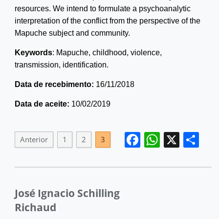
resources. We intend to formulate a psychoanalytic
interpretation of the conflict from the perspective of the
Mapuche subject and community.
Keywords
: Mapuche, childhood, violence,
transmission, identification.
Data de re
cebimento:
16/11/2018
Data de ace
ite:
10/02/2019
Facebook
WhatsA
X
Sh
Anterior
1
2
3
José Ignacio Schilling
Richaud