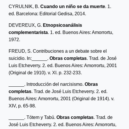
CYRU
LNIK
, B.
Cuando un niño se da muerte
. 1
.
ed. Barcelona: Editorial Gedisa, 2014.
DEVEREUX, G.
Etnopsicoanálisis
complementarista
. 1
.
ed. Buenos Aires: Amorrortu,
1972.
F
REUD
, S. Contribuciones a un debate sobre el
suicidio. In:______.
Obras
c
ompletas
. Trad. de
José
Luis Etcheverry
. 2
.
ed. Buenos Aires: Amorrortu, 2001
(Original de
1910)
.
v. XI. p. 232-233.
______
. Introducción del narcisismo.
Obras
c
ompletas
.
Trad. de José Luis Etcheverry.
2
.
ed.
Buenos Aires: Amorrortu, 2001
(Original de 1914)
.
v.
XIV, p. 65-98.
______
. Tótem y Tabú.
Obras completas
.
Trad. de
José Luis Etcheverry.
2
.
ed. Buenos Aires: Amorrortu,