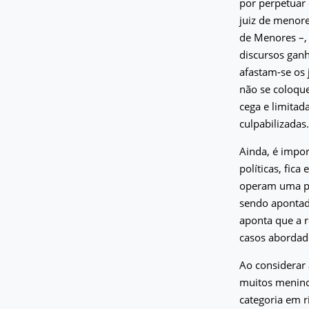
por perpetuar 
juiz de menore
de Menores –,
discursos gan
afastam-se os 
não se coloque
cega e limitad
culpabilizadas.
Ainda, é impor
políticas, fica
operam uma pr
sendo apontado
aponta que a 
casos abordado
Ao considerar 
muitos menino
categoria em r