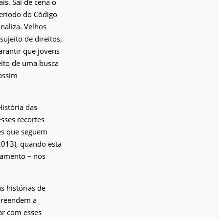
is. Sai de cena o
 período do Código
naliza. Velhos
jeito de direitos,
arantir que jovens
eito de uma busca
 assim
História das
Esses recortes
es que seguem
2013), quando esta
ramento – nos
s histórias de
preendem a
ar com esses