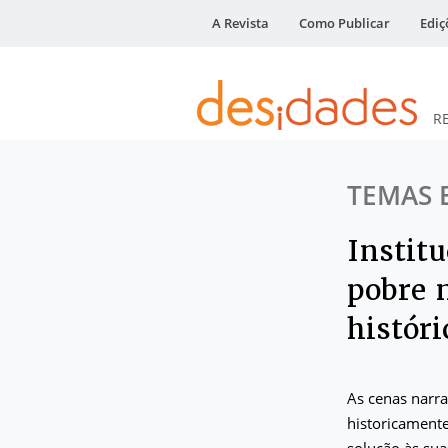
A Revista
Como Publicar
Ediç
R
DESidades
TEMAS 
Instit
pobre n
históri
As cenas narra
historicamente
solução às su