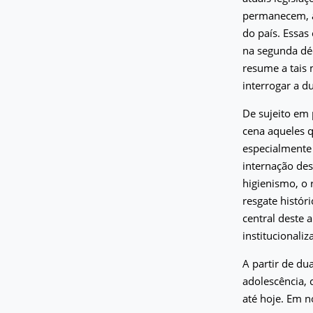
permanecem, a
do país. Essas 
na segunda déc
resume a tais 
interrogar a d
De sujeito em 
cena aqueles q
especialmente 
internação des
higienismo, o 
resgate histór
central deste a
institucionali
A partir de du
adolescência, 
até hoje. Em n