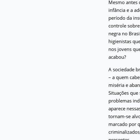
Mesmo antes d
infância e a a
período da ins
controle sobre
negra no Brasi
higienistas qu
nos jovens que
acabou?
A sociedade br
– a quem cabem
miséria e aban
Situações que 
problemas indi
aparece nessas
tornam-se alvo
marcado por q
criminalizados
presentes.