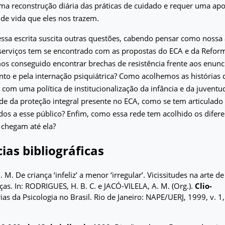
ma reconstrução diária das práticas de cuidado e requer uma apo
 de vida que eles nos trazem.
ssa escrita suscita outras questões, cabendo pensar como nossa
serviços tem se encontrado com as propostas do ECA e da Reform
os conseguido encontrar brechas de resistência frente aos enu
to e pela internação psiquiátrica? Como acolhemos as histórias
om uma política de institucionalização da infância e da juventu
ade da proteção integral presente no ECA, como se tem articulad
dos a esse público? Enfim, como essa rede tem acolhido os difere
 chegam até ela?
ias bibliográficas
M. De criança ‘infeliz’ a menor ‘irregular’. Vicissitudes na arte de
ças. In: RODRIGUES, H. B. C. e JACÓ-VILELA, A. M. (Org.).
Clio-
rias da Psicologia no Brasil. Rio de Janeiro: NAPE/UERJ, 1999, v. 1,