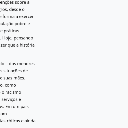
enções sobre a
gros, desde o
e forma a exercer
pulação pobre e
e práticas
m. Hoje, pensando
zer que a história
dado – dos menores
s situações de
re suas mães.
ão, como
o o racismo
 serviços e
os. Em um país
eram
astróficas e ainda