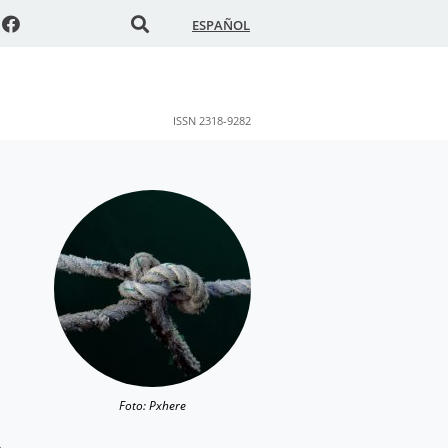
ESPAÑOL
ISSN 2318-9282
Foto: Pxhere
m