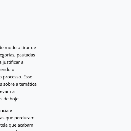
de modo a tirar de
egorias, pautadas
justificar a
sendo o
o processo. Esse
s sobre a temática
 levam à
s de hoje.
ância e
ivas que perduram
utela que acabam