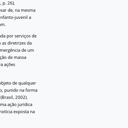
 p. 26),
pesar de, na mesma
infanto-juvenil a
am.
da por serviços de
as diretrizes da
 emergência de um
ação de massa
va ações
objeto de qualquer
ão, punido na forma
(Brasil, 2002).
ma ação jurídica
notícia exposta na