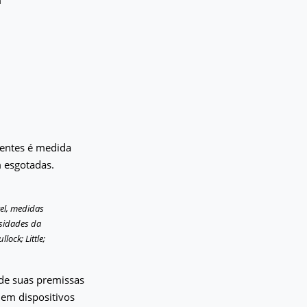
centes é medida
 esgotadas.
vel, medidas
ssidades da
ock; Little;
de suas premissas
 em dispositivos