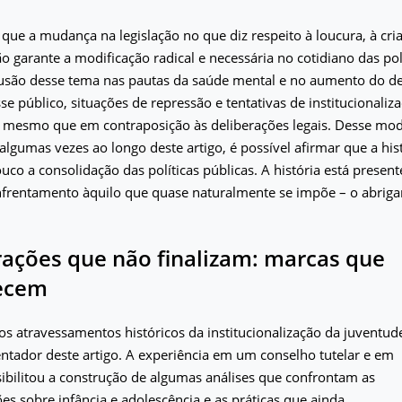
que a mudança na legislação no que diz respeito à loucura, à cri
o garante a modificação radical e necessária no cotidiano das polí
lusão desse tema nas pautas da saúde mental e no aumento do de
e público, situações de repressão e tentativas de institucionali
 mesmo que em contraposição às deliberações legais. Desse mo
 algumas vezes ao longo deste artigo, é possível afirmar que a his
co a consolidação das políticas públicas. A história está present
enfrentamento àquilo que quase naturalmente se impõe – o abrig
ações que não finalizam: marcas que
ecem
 atravessamentos históricos da institucionalização da juventud
ientador deste artigo. A experiência em um conselho tutelar e em
bilitou a construção de algumas análises que confrontam as
ções sobre infância e adolescência e as práticas que ainda