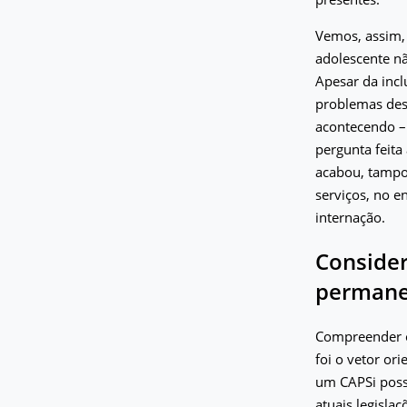
Vemos, assim, 
adolescente nã
Apesar da inc
problemas dess
acontecendo –
pergunta feita
acabou, tampou
serviços, no 
internação.
Consider
perman
Compreender os
foi o vetor or
um CAPSi possi
atuais legisla