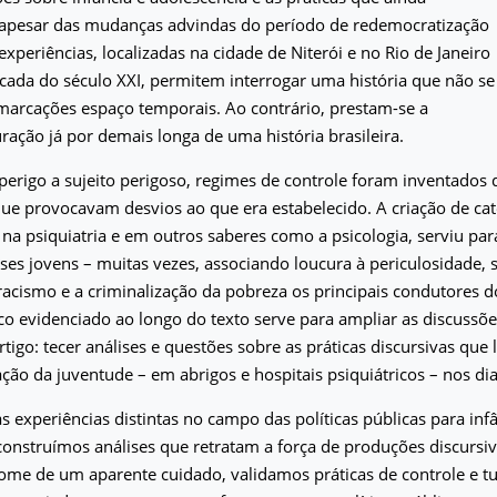
pesar das mudanças advindas do período de redemocratização
experiências, localizadas na cidade de Niterói e no Rio de Janeiro
ada do século XXI, permitem interrogar uma história que não se
marcações espaço temporais. Ao contrário, prestam-se a
uração já por demais longa de uma história brasileira.
perigo a sujeito perigoso, regimes de controle foram inventados 
ue provocavam desvios ao que era estabelecido. A criação de cat
na psiquiatria e em outros saberes como a psicologia, serviu para 
ses jovens – muitas vezes, associando loucura à periculosidade, 
racismo e a criminalização da pobreza os principais condutores d
ico evidenciado ao longo do texto serve para ampliar as discussõe
rtigo: tecer análises e questões sobre as práticas discursivas que
zação da juventude – em abrigos e hospitais psiquiátricos – nos dia
as experiências distintas no campo das políticas públicas para inf
construímos análises que retratam a força de produções discurs
ome de um aparente cuidado, validamos práticas de controle e t