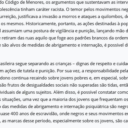
o Código de Menores, os argumentos que sustentavam as interv
dolescência tinham caráter racista. O temor pelos movimentos ne
urreição, justificava a invasão a morros e ataques a quilombos, d
 os mesmos. Historicamente, portanto, as ações destinadas à po
l assumiam uma postura de vigilância e punição, lançando mão d
e retiram das ruas aquilo que foge aos padrões brancos da orde
 são alvos de medidas de abrigamento e internação, é possível di
asileira segue separando as crianças – dignas de respeito e cui
 ações de tutela e punição. Por sua vez, a responsabilidade pela
dono continua recaindo sobre jovens pobres e, em especial, sob
são frutos de desigualdades sociais não superadas são tidas, ent
viduais de alguns sujeitos. Além disso, é possível constatar com
 situações, uma vez que a maioria dos jovens que frequentam os
 das medidas de abrigamento e internação psiquiátrica são negr
uase 400 anos de escravidão, onde negros e seus movimentos 
, as marcas desse período, especialmente sobre os jovens, são cat