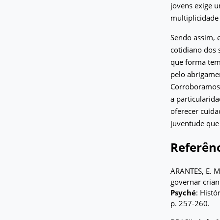
jovens exige u
multiplicidade
Sendo assim, e
cotidiano dos 
que forma tem
pelo abrigamen
Corroboramos c
a particularid
oferecer cuida
juventude que
Referênc
ARANTES, E. M. 
governar crian
Psyché
: Histó
p. 257-260.