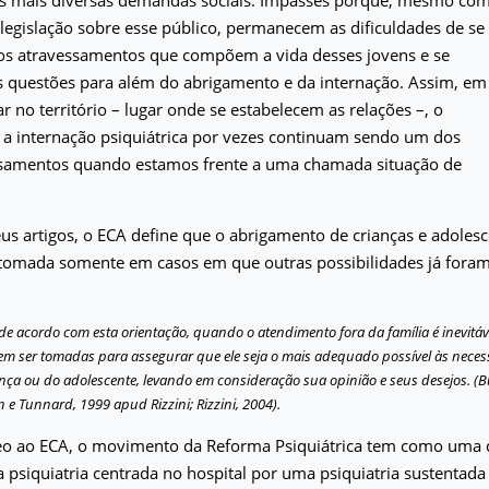
egislação sobre esse público, permanecem as dificuldades de se
s atravessamentos que compõem a vida desses jovens e se
s questões para além do abrigamento e da internação. Assim, em
ar no território – lugar onde se estabelecem as relações –, o
 a internação psiquiátrica por vezes continuam sendo um dos
samentos quando estamos frente a uma chamada situação de
us artigos, o ECA define que o abrigamento de crianças e adoles
 tomada somente em casos em que outras possibilidades já foram
 de acordo com esta orientação, quando o atendimento fora da família é inevitá
em ser tomadas para assegurar que ele seja o mais adequado possível às nece
nça ou do adolescente, levando em consideração sua opinião e seus desejos. (Bull
 e Tunnard, 1999 apud Rizzini; Rizzini, 2004).
 ao ECA, o movimento da Reforma Psiquiátrica tem como uma 
a psiquiatria centrada no hospital por uma psiquiatria sustentada