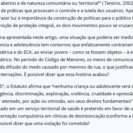
 abertos e de natureza comunitária ou ‘territorial’” ( Tenório, 2002,
de práticas que provocam o controle e a tutela dos usuários. A
razer luz à importância da construção de políticas para o público 
noção de proteção integral, os dois movimentos pouco se cruzar
na apresentada neste artigo, uma situação que poderia ser media
ância e adolescência tem contornos que enfaticamente contrariam 
átrica e do ECA, ao enviar jovens – como se fossem objetos – à
uiátrico. No período do Código de Menores, os meios de comunic
da difusão do medo causado por meninos de rua, o que justifica
internações. É possível dizer que essa história acabou?
5º, o Estatuto afirma que “nenhuma criança ou adolescente será 
gência, discriminação, exploração, violência, crueldade e opress
r atentado, por ação ou omissão, aos seus direitos fundamentais” 
do em um serviço territorial de saúde é preterido em favor de u
ternação compulsória em clínicas de desintoxicação (conforme a 
ossível dizer que uma violação foi cometida?