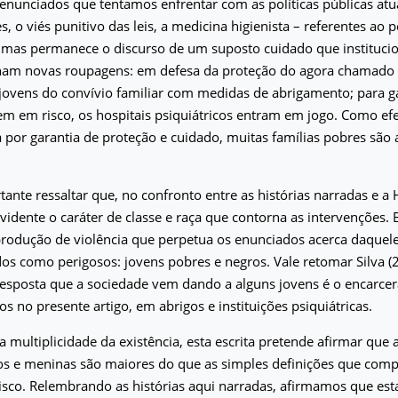
enunciados que tentamos enfrentar com as políticas públicas atua
s, o viés punitivo das leis, a medicina higienista – referentes ao
 mas permanece o discurso de um suposto cuidado que institucio
ham novas roupagens: em defesa da proteção do agora chamado su
jovens do convívio familiar com medidas de abrigamento; para g
m em risco, os hospitais psiquiátricos entram em jogo. Como ef
a por garantia de proteção e cuidado, muitas famílias pobres são
tante ressaltar que, no confronto entre as histórias narradas e a 
 evidente o caráter de classe e raça que contorna as intervenções. 
odução de violência que perpetua os enunciados acerca daquel
s como perigosos: jovens pobres e negros. Vale retomar Silva (
resposta que a sociedade vem dando a alguns jovens é o encarce
s no presente artigo, em abrigos e instituições psiquiátricas.
a multiplicidade da existência, esta escrita pretende afirmar que a
s e meninas são maiores do que as simples definições que com
isco. Relembrando as histórias aqui narradas, afirmamos que est