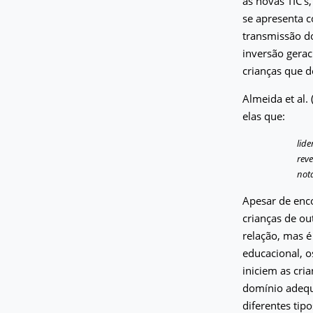
as novas TIC’s
se apresenta 
transmissão do
inversão gera
crianças que d
Almeida et al.
elas que:
lid
reve
not
Apesar de enco
crianças de ou
relação, mas é
educacional, o
iniciem as cri
domínio adequ
diferentes tip