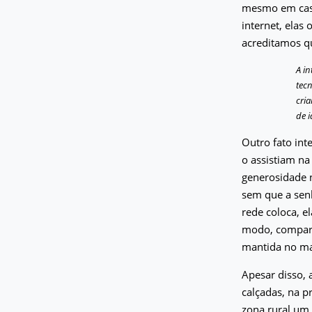
mesmo em caso
internet, elas
acreditamos q
A i
tec
cria
de i
Outro fato int
o assistiam na
generosidade n
sem que a senh
rede coloca, e
modo, comparti
mantida no mai
Apesar disso, 
calçadas, na p
zona rural um