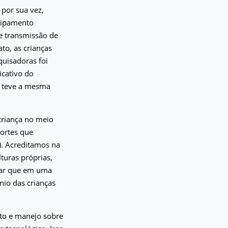
 por sua vez,
uipamento
 e transmissão de
ato, as crianças
uisadoras foi
icativo do
o teve a mesma
criança no meio
oortes que
). Acreditamos na
turas próprias,
gar que em uma
nio das crianças
to e manejo sobre