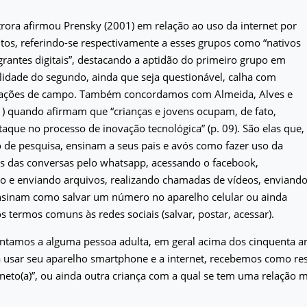
rora afirmou Prensky (2001) em relação ao uso da internet por
ltos, referindo-se respectivamente a esses grupos como “nativos
migrantes digitais”, destacando a aptidão do primeiro grupo em
ilidade do segundo, ainda que seja questionável, calha com
ações de campo. Também concordamos com Almeida, Alves e
) quando afirmam que “crianças e jovens ocupam, de fato,
taque no processo de inovação tecnológica” (p. 09). São elas que,
 de pesquisa, ensinam a seus pais e avós como fazer uso da
és das conversas pelo whatsapp, acessando o facebook,
o e enviando arquivos, realizando chamadas de vídeos, enviand
sinam como salvar um número no aparelho celular ou ainda
os termos comuns às redes sociais (salvar, postar, acessar).
tamos a alguma pessoa adulta, em geral acima dos cinquenta a
a usar seu aparelho smartphone e a internet, recebemos como re
u neto(a)”, ou ainda outra criança com a qual se tem uma relação