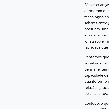
São as criança
afirmaram qua
tecnológico em
saberes entre g
possuem uma r
ensinada por 
whatsapp e, m
facilidade que 
Pensamos que 
social no qual
permanentement
capacidade de 
quanto como c
relação geraci
pelos adultos,
Contudo, o qu