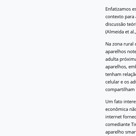
Enfatizamos es
contexto para 
discussão teór
(Almeida et al.
Na zona rural
aparelhos not
adulta próxima
aparelhos, em
tenham relação
celular e os a
compartilham 
Um fato intere
econômica não 
internet forne
comediante Ti
aparelho smar