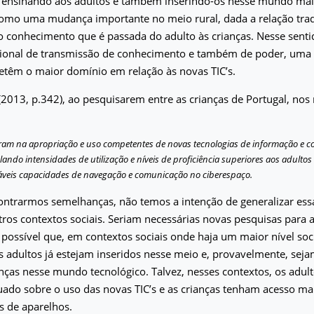
, ensinando aos adultos e também inserindo-os nesse mundo mais
como uma mudança importante no meio rural, dada a relação trad
 conhecimento que é passada do adulto às crianças. Nesse senti
cional de transmissão de conhecimento e também de poder, uma 
etêm o maior domínio em relação às novas TIC’s.
 (2013, p.342), ao pesquisarem entre as crianças de Portugal, no
eram na apropriação e uso competentes de novas tecnologias de informação e 
lando intensidades de utilização e níveis de proficiência superiores aos adultos
áveis capacidades de navegação e comunicação no ciberespaço.
ntrarmos semelhanças, não temos a intenção de generalizar essa
tros contextos sociais. Seriam necessárias novas pesquisas para 
 possível que, em contextos sociais onde haja um maior nível s
s adultos já estejam inseridos nesse meio e, provavelmente, seja
anças nesse mundo tecnológico. Talvez, nesses contextos, os adu
ado sobre o uso das novas TIC’s e as crianças tenham acesso ma
os de aparelhos.