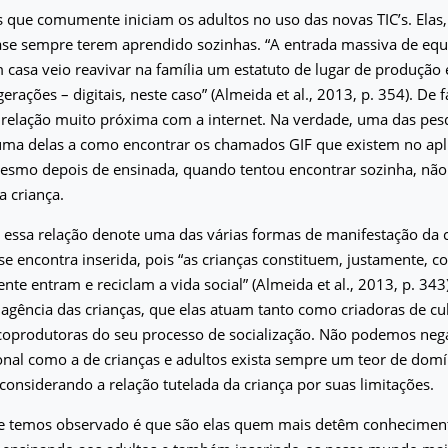
s que comumente iniciam os adultos no uso das novas TIC’s. Elas,
se sempre terem aprendido sozinhas. “A entrada massiva de eq
 casa veio reavivar na família um estatuto de lugar de produção
erações – digitais, neste caso” (Almeida et al., 2013, p. 354). De f
elação muito próxima com a internet. Na verdade, uma das pesq
uma delas a como encontrar os chamados GIF que existem no apl
esmo depois de ensinada, quando tentou encontrar sozinha, nã
a criança.
essa relação denote uma das várias formas de manifestação da 
 se encontra inserida, pois “as crianças constituem, justamente, c
e entram e reciclam a vida social” (Almeida et al., 2013, p. 343
agência das crianças, que elas atuam tanto como criadoras de cul
oprodutoras do seu processo de socialização. Não podemos ne
onal como a de crianças e adultos exista sempre um teor de domí
 considerando a relação tutelada da criança por suas limitações.
e temos observado é que são elas quem mais detêm conhecimen