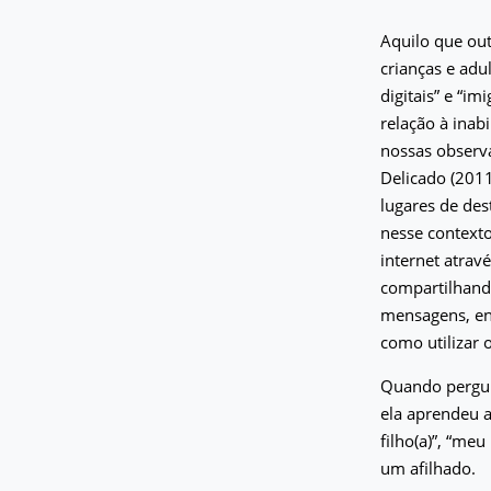
Aquilo que out
crianças e adu
digitais” e “i
relação à inab
nossas observ
Delicado (2011
lugares de des
nesse contexto
internet atrav
compartilhand
mensagens, en
como utilizar 
Quando pergun
ela aprendeu 
filho(a)”, “me
um afilhado.