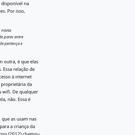
 disponível na
es. Por isso,
s novas
de pares entre
 de pertença e
 outra, é que elas
. Essa relação de
esso à internet
 proprietária da
 wifi. De qualquer
la, não. Essa é
, que as usam nas
para a criança da
doso (2012) chamou