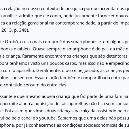
sa relação no nosso contexto de pesquisa porque acreditamos qu
a análise, admitir que ele conta, pode justamente fornecer novos
ica da relação geracional na contemporaneidade, a partir do impa
, 2013, p. 348).
 de Orobó, o uso mais comum é dos smartphones e, em alguns po
ebooks e tablets. Quase sempre o smartphone é do pai, da mãe o
 à criança. Raramente encontramos crianças que são detentoras 
bora tenhamos visto uns poucos casos, mas isso não é empecilho
 com o aparelho. Geralmente, o uso é negociado, as crianças ped
dultos consentem. Essa relação também é compartilhada entre par
o conteúdo consumido entre elas.
ssante é que mesmo aquela criança que faz parte de uma família 
permite ainda a aquisição de tais aparelhos não fica sem consu
ce. Foi assim que vimos duas crianças na calçada assistindo pelo 
rulipa pelo canal do youtube. Sabíamos que uma delas não possu
tphone, por já conhecermos as condições socioeconômicas de sua