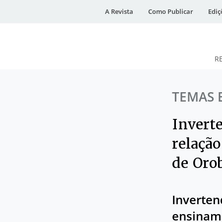
A Revista
Como Publicar
Ediç
R
DESidades
TEMAS 
Invert
relação
de Oro
Inverten
ensinam 