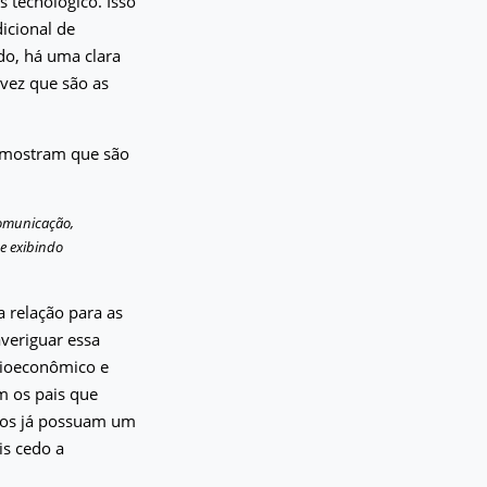
 tecnológico. Isso
icional de
do, há uma clara
vez que são as
s mostram que são
comunicação,
 e exibindo
 relação para as
averiguar essa
ocioeconômico e
m os pais que
ltos já possuam um
is cedo a