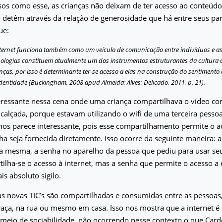
s como esse, as crianças não deixam de ter acesso ao conteúdo
 o detêm através da relação de generosidade que há entre seus par
ue:
nternet funciona também como um veículo de comunicação entre indivíduos e a
nologias constituem atualmente um dos instrumentos estruturantes da cultura 
nças, por isso é determinante ter-se acesso a elas na construção do sentimento
dentidade (Buckingham, 2008 apud Almeida; Alves; Delicado, 2011, p. 21).
eressante nessa cena onde uma criança compartilhava o vídeo com
 calçada, porque estavam utilizando o wifi de uma terceira pessoa
os parece interessante, pois esse compartilhamento permite o ac
a seja fornecida diretamente. Isso ocorre da seguinte maneira: a
la mesma, a senha no aparelho da pessoa que pediu para usar seu
lha-se o acesso à internet, mas a senha que permite o acesso a e
s absoluto sigilo.
as novas TIC’s são compartilhadas e consumidas entre as pessoas
raça, na rua ou mesmo em casa. Isso nos mostra que a internet é 
 meio de sociabilidade, não ocorrendo nesse contexto o que Car