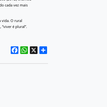
ndo cada vez mais
 vida. O rural
“viver é plural”.
Facebook
WhatsApp
X
Share