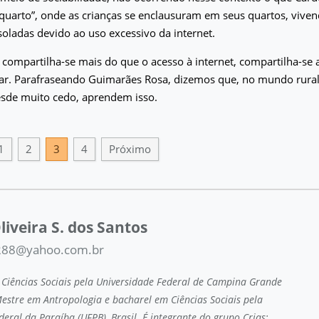
 quarto”, onde as crianças se enclausuram em seus quartos, vive
soladas devido ao uso excessivo da internet.
 compartilha-se mais do que o acesso à internet, compartilha-se a
ar. Parafraseando Guimarães Rosa, dizemos que, no mundo rural, 
esde muito cedo, aprendem isso.
1
2
3
4
Próximo
liveira S. dos Santos
1288@yahoo.com.br
iências Sociais pela Universidade Federal de Campina Grande
 Mestre em Antropologia e bacharel em Ciências Sociais pela
eral da Paraíba (UFPB), Brasil. É integrante do grupo Crias: