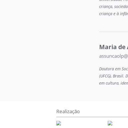
criança, socied
criança e à inf
Maria de 
assuncaolp@
Doutora em Soci
(UFCG), Brasil.
em cultura, ide
Realização