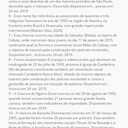
cento e onze detentos de um dos maiores presídios de São Paulo,
demolido após o massacre. Descrição disponível em:
, acesso em:
24 set. 2019.
6 – Esse nome faz referência ao assassinato de quarenta e três
índigenas Yanomami no ano de 1993 na região de Haximu, na
fronteira entre Brasil e Venezuela, com grande repercussão
internacional (Matias; Silva, 2020).
7 – Esta chacina ocorreu na cidade do Salvador (Bahia), no bairro do
Cabula, onde morreram doze jovens no dia 17 de janeiro de 2015,
razão pela qual se formou o movimento social Mães do Cabula, com
o objetivo de lutarem pela condenação dos policiais envolvidos.
Disponível em:
. Acesso em 24 set. 2019.
8 – Foram assassinadas 8 crianças e adolescentes que dormiam na
madrugada de 23 de julho de 1993, próximo à Igreja da Candelária
(Rio de Janeiro), constituindo também um movimento social
chamado Candelária Nunca Mais!, dotado do mesmo objetivo de
lutarem pela condenação dos policiais envolvidos e contra o
genocídio de pessoas em situação de pobreza. Disponível em:
.
Acesso em 24 set. 2019.
9 – A Chacina de Vigário Geral ocorreu no dia 29 de agosto de 1993,
quando foram assassinadas 21 pessoas dessa grande favela
carioca, também com indicadores de impunidade. Disponível em:
.
Acesso em 24 set. 2019.
10 – A chacina da Baixada (Fluminense) ocorreu em 31 de março de
2005, quando foram mortas 29 pessoas por policiais. Esta também
levou à formação dos movimentos sociais: Fórum Grita Baixada e a
Rede de Mães e Familiares da Baixada Fluminense. Disponível em:
.