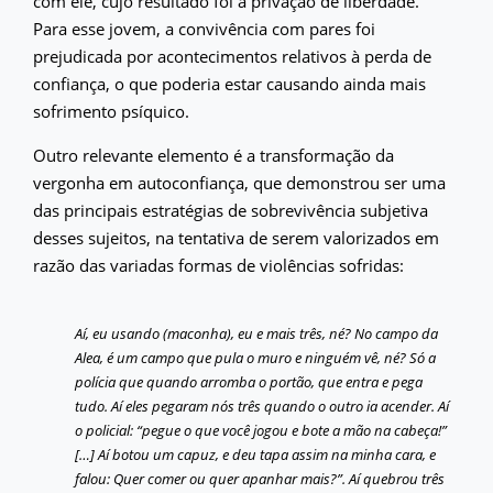
com ele, cujo resultado foi a privação de liberdade.
Para esse jovem, a convivência com pares foi
prejudicada por acontecimentos relativos à perda de
confiança, o que poderia estar causando ainda mais
sofrimento psíquico.
Outro relevante elemento é a transformação da
vergonha em autoconfiança, que demonstrou ser uma
das principais estratégias de sobrevivência subjetiva
desses sujeitos, na tentativa de serem valorizados em
razão das variadas formas de violências sofridas:
Aí, eu usando (maconha), eu e mais três, né? No campo da
Alea, é um campo que pula o muro e ninguém vê, né? Só a
polícia que quando arromba o portão, que entra e pega
tudo. Aí eles pegaram nós três quando o outro ia acender. Aí
o policial: “pegue o que você jogou e bote a mão na cabeça!”
[…] Aí botou um capuz, e deu tapa assim na minha cara, e
falou: Quer comer ou quer apanhar mais?”. Aí quebrou três