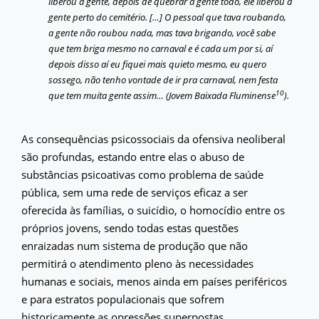
liberou a gente, depois de quebrar a gente todo, ele liberou a
gente perto do cemitério. […] O pessoal que tava roubando,
a gente não roubou nada, mas tava brigando, você sabe
que tem briga mesmo no carnaval e é cada um por si, aí
depois disso aí eu fiquei mais quieto mesmo, eu quero
sossego, não tenho vontade de ir pra carnaval, nem festa
10
que tem muita gente assim… (Jovem Baixada Fluminense
).
As consequências psicossociais da ofensiva neoliberal
são profundas, estando entre elas o abuso de
substâncias psicoativas como problema de saúde
pública, sem uma rede de serviços eficaz a ser
oferecida às famílias, o suicídio, o homocídio entre os
próprios jovens, sendo todas estas questões
enraizadas num sistema de produção que não
permitirá o atendimento pleno às necessidades
humanas e sociais, menos ainda em países periféricos
e para estratos populacionais que sofrem
historicamente as opressões superpostas.