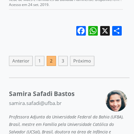
Acesso em 24 set. 2019.
Facebook
WhatsA
X
Sh
Anterior
1
2
3
Próximo
Samira Safadi Bastos
samira.safadi@ufba.br
Professora Adjunta da Universidade Federal da Bahia (UFBA),
Brasil, mestre em Família pela Universidade Católica do
Salvador (UCSal), Brasil, doutora na área de Infância e