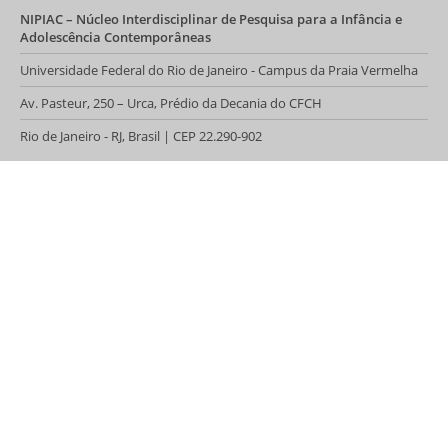
NIPIAC – Núcleo Interdisciplinar de Pesquisa para a Infância e
Adolescência Contemporâneas
Universidade Federal do Rio de Janeiro - Campus da Praia Vermelha
Av. Pasteur, 250 – Urca, Prédio da Decania do CFCH
Rio de Janeiro - RJ, Brasil | CEP 22.290-902