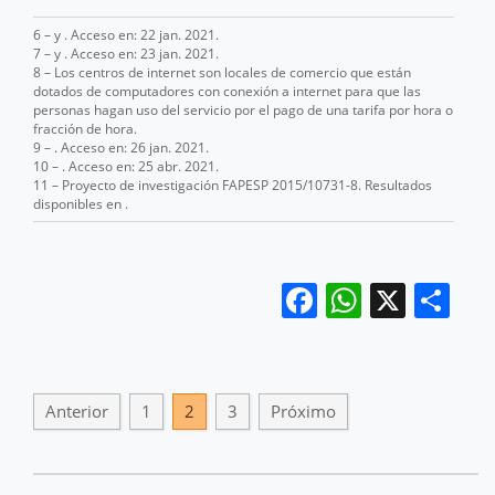
6 –
y
. Acceso en: 22 jan. 2021.
7 –
y
. Acceso en: 23 jan. 2021.
8 – Los centros de internet son locales de comercio que están
dotados de computadores con conexión a internet para que las
personas hagan uso del servicio por el pago de una tarifa por hora o
fracción de hora.
9 –
. Acceso en: 26 jan. 2021.
10 –
. Acceso en: 25 abr. 2021.
11 – Proyecto de investigación FAPESP 2015/10731-8. Resultados
disponibles en
.
Facebook
WhatsA
X
Sh
Anterior
1
2
3
Próximo