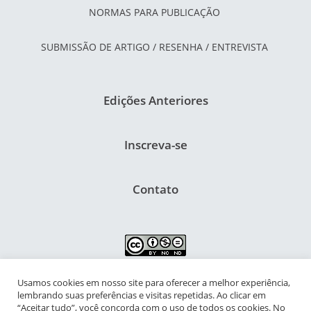
NORMAS PARA PUBLICAÇÃO
SUBMISSÃO DE ARTIGO / RESENHA / ENTREVISTA
Edições Anteriores
Inscreva-se
Contato
Usamos cookies em nosso site para oferecer a melhor experiência,
NIPIAC – Núcleo Interdisciplinar de Pesquisa para a Infância e
lembrando suas preferências e visitas repetidas. Ao clicar em
Adolescência Contemporâneas
“Aceitar tudo”, você concorda com o uso de todos os cookies. No