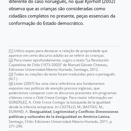
diferente do caso norueguês, no qual Kjorholt (2002)
observa que as crianças são consideradas como
cidadãos completos no presente, peças essenciais da
conformação do Estado democrático.
[1]
Utilizo aspas para destacar a relação de propriedade que
aparece em certo discurso adulto ao se referir às crianças.
[2]
Para maior aprofundamento, sugiro o texto “La Revolución
Capitalista de Chile (1973-2003)” de Manuel Gárate Chateau,
Ediciones Universidad Alberto Hurtado, Santiago, 2012.
[3]
Todas as citações do texto foram traduzidas para o português.
(N.T.)
[4]
Lister (2007) faz uma clara referência aos fundamentos
expostos nas políticas de atenção precoce inglesas, que
poderíamos comparar com os discursos presentes em programas
chilenos como o
Chile Cresce Contigo
. Para maior informação ver
GONZÁLEZ, A. Chile Crece Contigo: la búsqueda de la igualdad
desde la infancia temprana. In: CASTILLO, M.; BASTÍAS, M.;
DURAND, A.
Desigualdad, Legitimidad y Conflicto: Dimensiones
políticas y culturales de la desigualdad en América Latina.
Santiago, Chile: Ediciones Universidad Alberto Hurtado, 2011, p.
271-290.