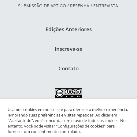
SUBMISSÃO DE ARTIGO / RESENHA / ENTREVISTA
Edições Anteriores
Inscreva-se
Contato
Usamos cookies em nosso site para oferecer a melhor experiência,
NIPIAC – Núcleo Interdisciplinar de Pesquisa para a Infância e
lembrando suas preferências e visitas repetidas. Ao clicar em
Adolescência Contemporâneas
“Aceitar tudo”, você concorda com o uso de todos os cookies. No
entanto, você pode visitar "Configurações de cookies" para
Universidade Federal do Rio de Janeiro - Campus da Praia Vermelha
fornecer um consentimento controlado.