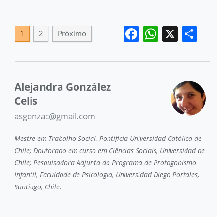
Facebook
WhatsA
X
Sh
1
2
Próximo
Alejandra González
Celis
asgonzac@gmail.com
Mestre em Trabalho Social, Pontifícia Universidad Católica de
Chile; Doutorado em curso em Ciências Sociais, Universidad de
Chile; Pesquisadora Adjunta do Programa de Protagonismo
Infantil, Faculdade de Psicologia, Universidad Diego Portales,
Santiago, Chile.