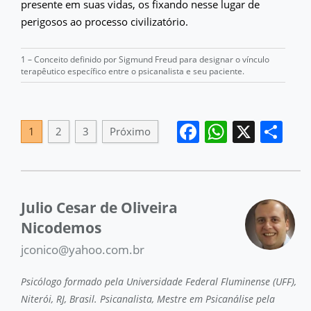
presente em suas vidas, os fixando nesse lugar de
perigosos ao processo civilizatório.
1 – Conceito definido por Sigmund Freud para designar o vínculo
terapêutico específico entre o psicanalista e seu paciente.
Facebook
WhatsA
X
Sh
1
2
3
Próximo
Julio Cesar de Oliveira
Nicodemos
jconico@yahoo.com.br
Psicólogo formado pela Universidade Federal Fluminense (UFF),
Niterói, RJ, Brasil. Psicanalista, Mestre em Psicanálise pela