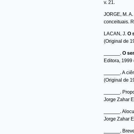
v. 21.
JORGE, M. A.
conceituais. R
LACAN, J.
O s
(Original de 1
______.
O sem
Editora, 1999 
______. A ciê
(Original de 1
______. Propo
Jorge Zahar Ed
______. Alocu
Jorge Zahar Ed
______. Breve