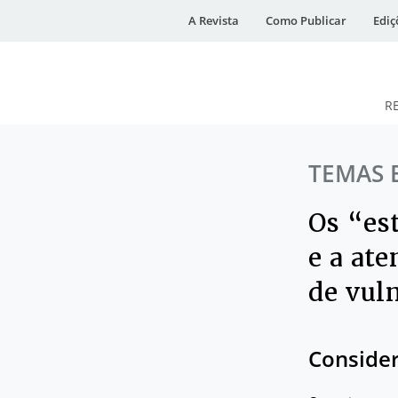
A Revista
Como Publicar
Ediç
R
DESidades
TEMAS 
Os “est
e a at
de vuln
Consider