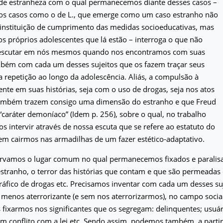
de estranheza com o qual permanecemos diante desses casos –
dos casos como o de L., que emerge como um caso estranho não
 instituição de cumprimento das medidas socioeducativas, mas
 próprios adolescentes que lá estão – interroga o que não
escutar em nós mesmos quando nos encontramos com suas
mbém com cada um desses sujeitos que os fazem traçar seus
a repetição ao longo da adolescência. Aliás, a compulsão à
ente em suas histórias, seja com o uso de drogas, seja nos atos
 também trazem consigo uma dimensão do estranho e que Freud
“caráter demoníaco” (Idem p. 256), sobre o qual, no trabalho
os intervir através de nossa escuta que se refere ao estatuto do
em cairmos nas armadilhas de um fazer estético-adaptativo.
rvamos o lugar comum no qual permanecemos fixados e paralis
stranho, o terror das histórias que contam e que são permeadas
tráfico de drogas etc. Precisamos inventar com cada um desses s
, menos aterrorizante (e sem nos aterrorizarmos), no campo soci
 fixarmos nos significantes que os segregam: delinquentes; usuár
m conflito com a lei etc. Sendo assim, podemos também, a partir