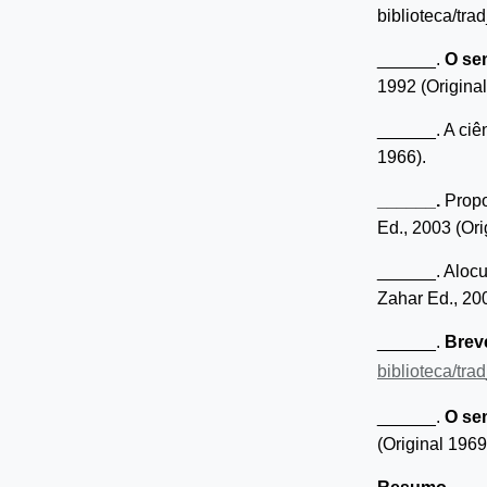
biblioteca/tra
______.
O sem
1992 (Origina
______.
A ciê
1966).
______.
Propo
Ed., 2003 (Ori
______. Alocu
Zahar Ed., 200
______.
Breve
biblioteca/tra
______.
O sem
(Original 1969