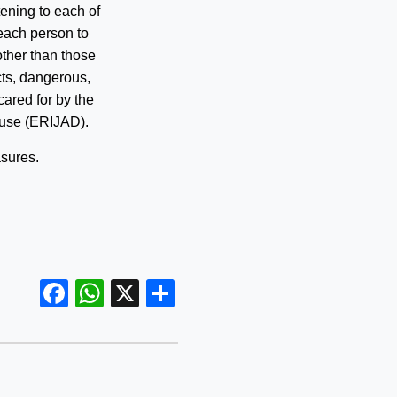
tening to each of
 each person to
other than those
ts, dangerous,
 cared for by the
buse (ERIJAD).
asures.
Facebook
WhatsApp
X
Share