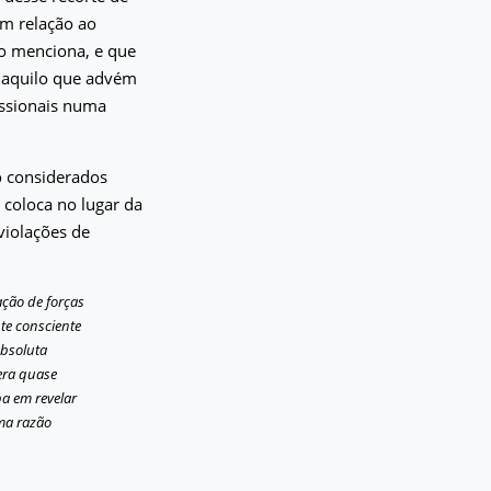
em relação ao
o menciona, e que
 daquilo que advém
issionais numa
o considerados
 coloca no lugar da
 violações de
ação de forças
te consciente
absoluta
 era quase
pa em revelar
ma razão