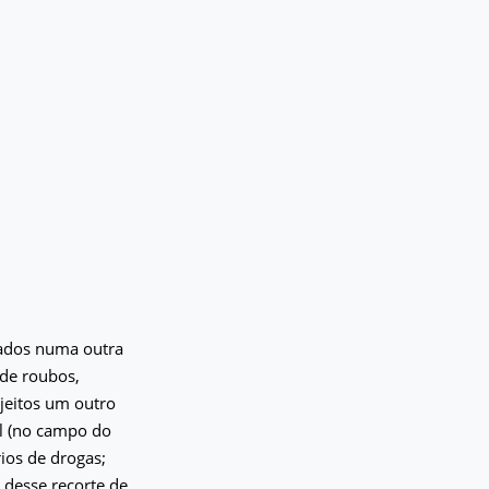
ados numa outra
 de roubos,
ujeitos um outro
al (no campo do
ios de drogas;
 desse recorte de