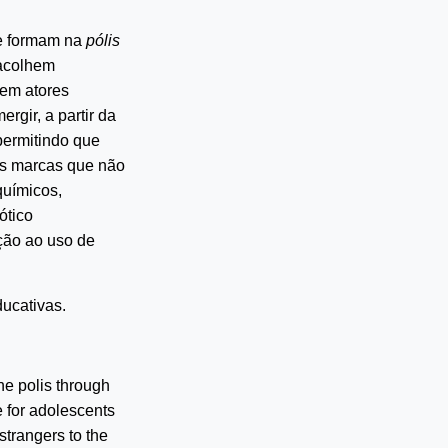
se formam na
pólis
 acolhem
 em atores
rgir, a partir da
permitindo que
ras marcas que não
químicos,
ótico
ção ao uso de
ducativas.
he polis through
e for adolescents
strangers to the