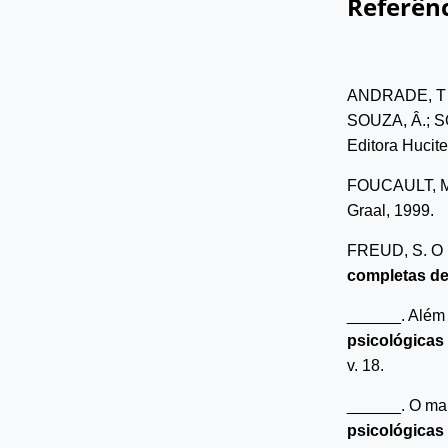
Referênc
ANDRADE, T M.
SOUZA, Â.; S
Editora Hucite
FOUCAULT, 
Graal, 1999.
FREUD, S. O 
completas d
______. Além 
psicológicas
v. 18.
______. O mal
psicológicas