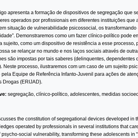
tigo apresenta a formação de dispositivos de segregação que 
beres operados por profissionais em diferentes instituições que
em situação de vulnerabilidade psicossocial, os transformando
idade”. Demonstraremos como um fazer clínico-político pode eme
 sujeito, como um dispositivo de resistência a esse processo, 
possa se relançar no mundo e nos laços sociais através de out
hes são impostas por tais saberes (delinquentes, dependentes 
). Neste processo, ilustraremos com um caso de um sujeito psic
ela Equipe de Referência Infanto-Juvenil para ações de aten
as Drogas (ERIJAD).
ve:
segregação, clínico-político, adolescentes, medidas socioe
iscusses the constitution of segregational devices developed in t
edges operated by professionals in several institutions that car
of psycho-social vulnerability, transforming these adolescents in “