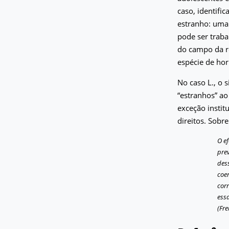
caso, identifi
estranho: uma
pode ser traba
do campo da re
espécie de hor
No caso L., o 
“estranhos” ao
exceção institu
direitos. Sobre
O ef
pre
des
coer
corr
ess
(Fre