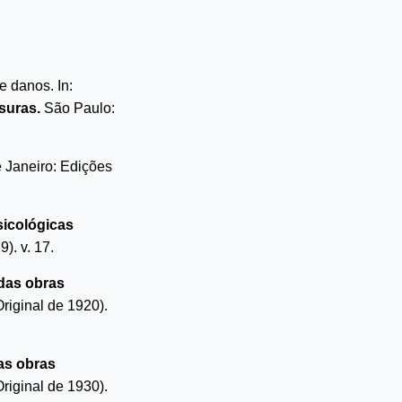
 danos. In:
suras.
São Paulo:
e Janeiro: Edições
sicológicas
). v. 17.
 das obras
riginal de 1920).
as obras
riginal de 1930).