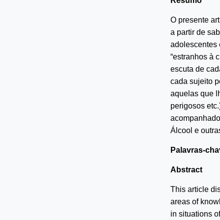
Resumo
O presente ar
a partir de sa
adolescentes 
“estranhos à c
escuta de cada
cada sujeito 
aquelas que l
perigosos etc.
acompanhado p
Álcool e outr
Palavras-cha
Abstract
This article d
areas of knowl
in situations 