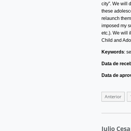
city”. We will
these adolesce
relaunch thems
imposed my su
etc.). We will 
Child and Ado
Keywords
: s
Data de rece
Data de apro
Anterior
Julio Ces