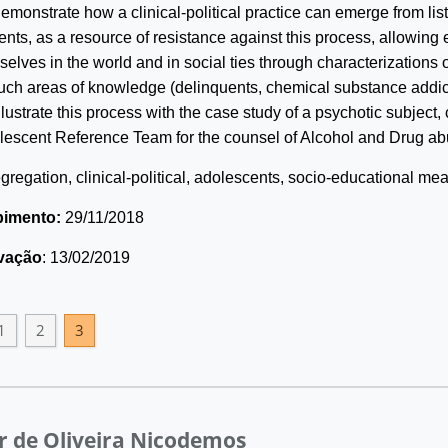
 demonstrate how a clinical-political practice can emerge from lis
nts, as a resource of resistance against this process, allowing
elves in the world and in social ties through characterizations 
ch areas of knowledge (delinquents, chemical substance addic
illustrate this process with the case study of a psychotic subject,
lescent Reference Team for the counsel of Alcohol and Drug a
egregation, clinical-political, adolescents, socio-educational me
bimento:
29/11/2018
vação
: 13/02/2019
1
2
3
ar de Oliveira Nicodemos