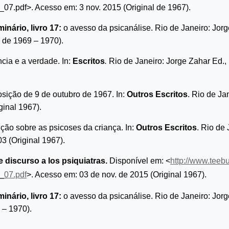
d_07.pdf>. Acesso em: 3 nov. 2015 (Original de 1967).
inário, livro 17:
o avesso da psicanálise. Rio de Janeiro: Jorg
l de 1969 – 1970).
ncia e a verdade
. In:
Escritos
.
Rio de Janeiro: Jorge Zahar Ed.,
sição de 9 de outubro de 1967. In:
Outros Escritos
. Rio de Ja
ginal 1967).
ção sobre as psicoses da criança. In:
Outros Escritos
. Rio de 
3 (Original 1967).
 discurso a los psiquiatras
.
Disponível em: <
http://www.teeb
d_07.pdf
>. Acesso em: 03 de nov. de 2015 (Original 1967).
inário, livro 17:
o avesso da psicanálise
. Rio de Janeiro: Jor
 – 1970).