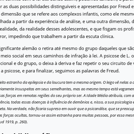
car as duas possibilidades distinguíveis e apresentadas por Freud 
 dimensão que se refere aos complexos infantis, como ele mesm
lhada a partir da experiência de análise, e uma outra dimensão,
alidade, da realidade desses adolescentes, e que fisgam os prof
ror, impedindo que trabalhem a partir da escuta clínica.
significante alemão o retira até mesmo do grupo daqueles que sã
 meio social em seus caminhos de infração à lei. A psicose de L. o
cional e do grupo, o deixa à deriva e faz repetir o seu circuito de
 a psicose, e para finalizar, seguimos as palavras de Freud.
eito estranho da epilepsia e da loucura tem a mesma origem. O leigo vê nelas a 
viamente insuspeitas em seus semelhantes, mas ao mesmo tempo está vagamen
sas forças em remotas regiões do seu próprio ser. A Idade Média atribuía, com 
ência, todas essas doenças à influência de demônios e, nisso, a sua psicologia
eta. Na verdade, não ficaria supreso em ouvir que a psicanálise, que se preocu
as forças ocultas, tornou-se assim estranha para muitas pessoas, por essa mes
ud 1919, p. 260).